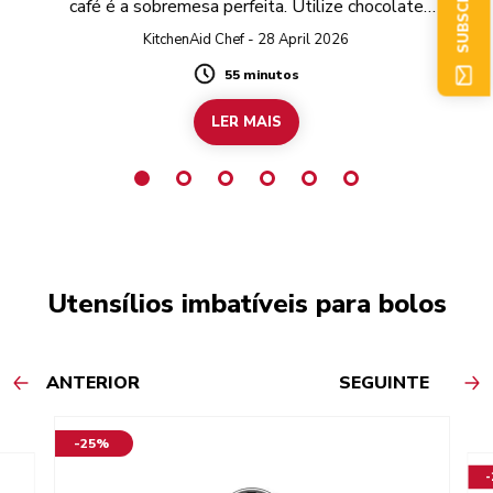
café é a sobremesa perfeita. Utilize chocolate
preto sem glúten para preparar a receita
KitchenAid Chef - 28 April 2026
completamente sem glúten.
55 minutos
Duration
LER MAIS
Utensílios imbatíveis para bolos
ANTERIOR
SEGUINTE
-25%