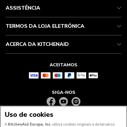
Health Check
Termos e condições
A marca
Atendimento ao cliente
Envio e entrega
A nossa história
ASSISTÊNCIA
Acompanhar a sua encomenda
Devoluções e reembolsos
Garantia e documentos
Marca
Contacte-nos
Declaração de acessibilidade
Perguntas frequentes
ODR
TERMOS DA LOJA ELETRÓNICA
ACERCA DA KITCHENAID
ACEITAMOS
SIGA-NOS
Uso de cookies
A
KitchenAid Europa, Inc.
utiliza cookies originais e de terceiros