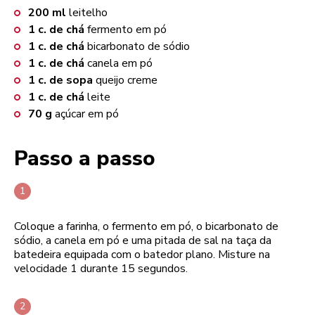
200
ml
leitelho
1
c. de chá
fermento em pó
1
c. de chá
bicarbonato de sódio
1
c. de chá
canela em pó
1
c. de sopa
queijo creme
1
c. de chá
leite
70
g
açúcar em pó
Passo a passo
Coloque a farinha, o fermento em pó, o bicarbonato de
sódio, a canela em pó e uma pitada de sal na taça da
batedeira equipada com o batedor plano. Misture na
velocidade 1 durante 15 segundos.