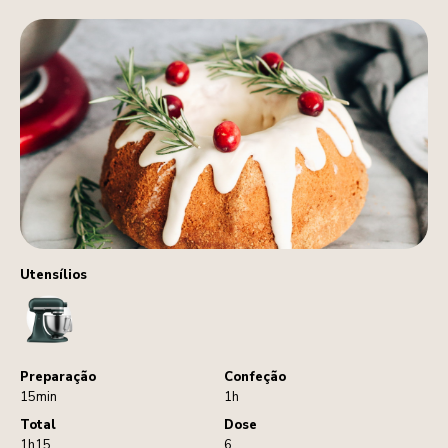
Utensílios
StandMixer
Preparação
Confeção
15min
1h
Total
Dose
1h15
6