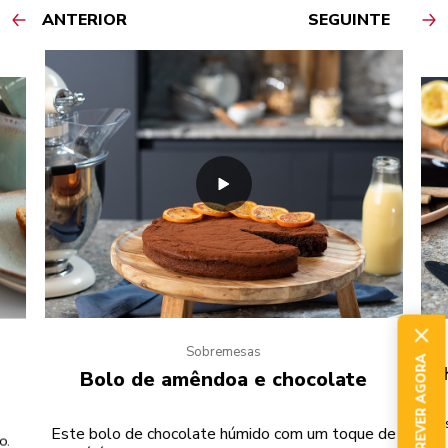
ANTERIOR
SEGUINTE
Sobremesas
SUBSCREVER AGORA
C
Bolo de amêndoa e chocolate
E
Este bolo de chocolate húmido com um toque de
o.