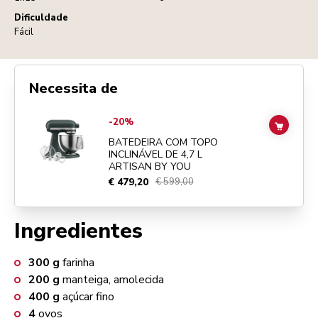
Dificuldade
Fácil
Necessita de
Go to
BATEDEIRA COM TOPO INCLINÁVEL DE 4,7 L ARTISAN BY YO
-20%
ADD TO
BATEDEIRA COM TOPO
INCLINÁVEL DE 4,7 L
ARTISAN BY YOU
€ 479,20
€ 599,00
Ingredientes
300
g
farinha
200
g
manteiga, amolecida
400
g
açúcar fino
4
ovos