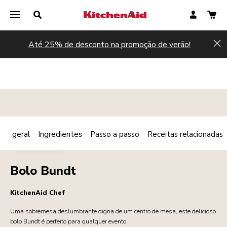
Até 25% de desconto na promoção de verão!
Hi
são geral
Ingredientes
Passo a passo
Receitas relacionadas
Print
SOBREMESAS
Share
Bolo Bundt
KitchenAid Chef
Uma sobremesa deslumbrante digna de um centro de mesa, este delicioso
bolo Bundt é perfeito para qualquer evento.