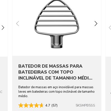
BATEDOR DE MASSAS PARA
BATEDEIRAS COM TOPO
INCLINÁVEL DE TAMANHO MÉDIO
EM AÇO INOXIDÁVEL
Batedor de massas em aço inoxidável para massas
leves em batedeiras com topo inclinável de tamanho
AC
médio.
5KSMPB5SS
4.7
(57)