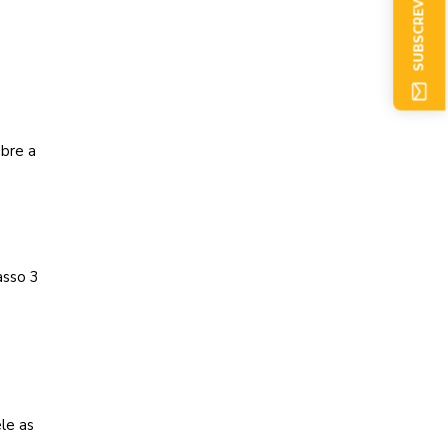
SUBSCREVER AGORA
bre a
asso 3
le as