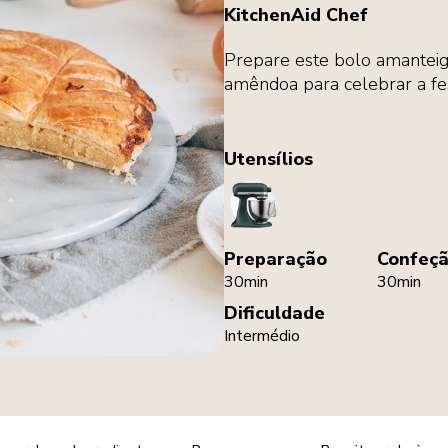
KitchenAid Chef
Prepare este bolo amanteig
amêndoa para celebrar a fes
Utensílios
StandMixer
Preparação
Confeç
30min
30min
Dificuldade
Intermédio