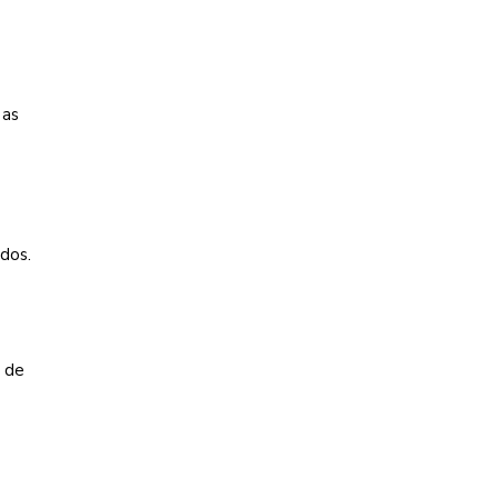
 as
dos.
e de