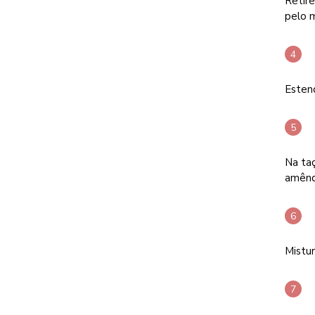
Retire
pelo 
Estend
Na taç
amêndo
Mistu