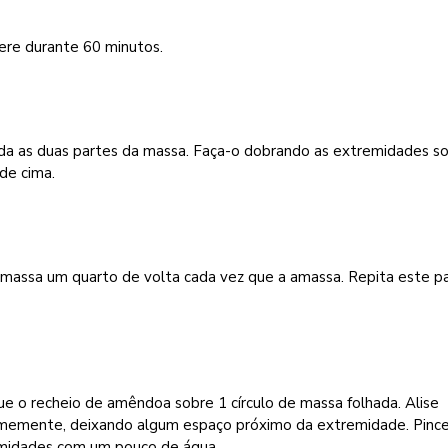
ere durante 60 minutos.
da as duas partes da massa. Faça-o dobrando as extremidades so
de cima.
a massa um quarto de volta cada vez que a amassa. Repita este p
.
e o recheio de amêndoa sobre 1 círculo de massa folhada. Alise
rmemente, deixando algum espaço próximo da extremidade. Pince
midades com um pouco de água.