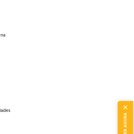
 na
m
dades