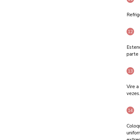
Refrig
Esten
parte 
Vire 
vezes
Coloqu
unifo
extre