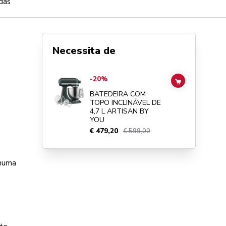
das
Necessita de
Go to
BATEDEIRA COM TOPO INCLINÁVEL DE 4,7 L ARTI
-20%
ADD TO CAR
BATEDEIRA COM
TOPO INCLINÁVEL DE
4,7 L ARTISAN BY
YOU
€ 479,20
€ 599,00
 numa