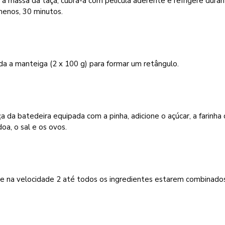
 a massa da taça, cubra-a com película aderente e refrigere duran
menos, 30 minutos.
a a manteiga (2 x 100 g) para formar um retângulo.
a da batedeira equipada com a pinha, adicione o açúcar, a farinha
a, o sal e os ovos.
re na velocidade 2 até todos os ingredientes estarem combinados