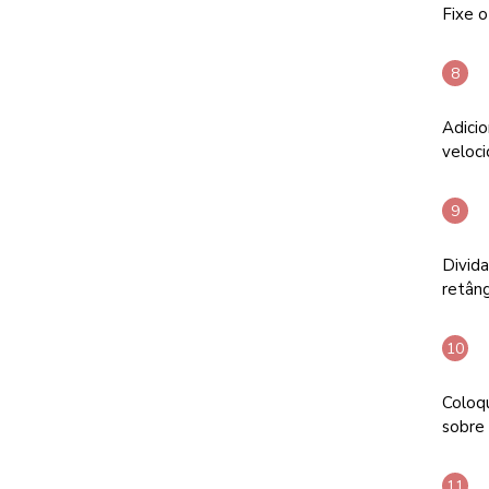
Fixe o
Adici
veloci
Divid
retâng
Coloq
sobre 