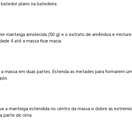
 batedor plano na batedeira.
one manteiga amolecida (50 g) e o extrato de amêndoa e misture
dade 4 até a massa ficar macia.
a a massa em duas partes. Estenda as metades para formarem u
ulo.
ue a manteiga estendida no centro da massa e dobre as extremi
a parte de cima.