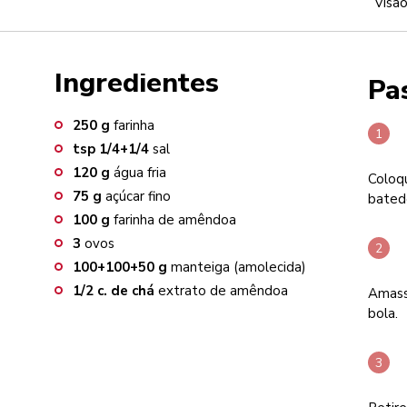
Visão
Ingredientes
Pa
250
g
farinha
tsp
1/4+1/4
sal
120
g
água fria
Coloqu
75
g
açúcar fino
bated
100
g
farinha de amêndoa
3
ovos
100+100+50
g
manteiga (amolecida)
1/2
c. de chá
extrato de amêndoa
Amass
bola.