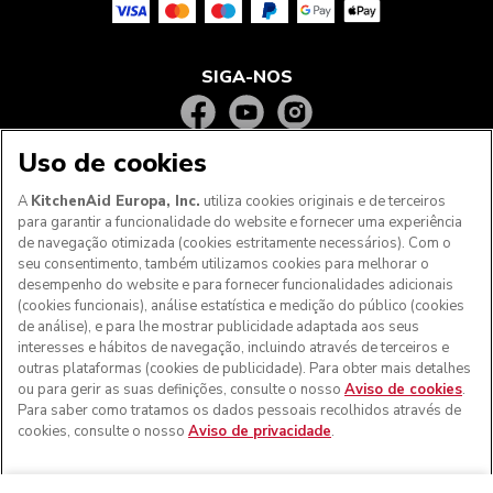
SIGA-NOS
Uso de cookies
A
KitchenAid Europa, Inc.
utiliza cookies originais e de terceiros
para garantir a funcionalidade do website e fornecer uma experiência
de navegação otimizada (cookies estritamente necessários). Com o
seu consentimento, também utilizamos cookies para melhorar o
desempenho do website e para fornecer funcionalidades adicionais
(cookies funcionais), análise estatística e medição do público (cookies
de análise), e para lhe mostrar publicidade adaptada aos seus
Aos clientes nos Açores, Madeira e outros territórios
interesses e hábitos de navegação, incluindo através de terceiros e
portugueses
: Por favor, contacte a nossa equipa de Apoio
outras plataformas (cookies de publicidade). Para obter mais detalhes
ao Cliente para efetuar a sua encomenda, de forma a
ou para gerir as suas definições, consulte o nosso
Aviso de cookies
.
podermos fornecer os custos de envio exatos e aplicar a
Para saber como tratamos os dados pessoais recolhidos através de
taxa de IVA correta
cookies, consulte o nosso
Aviso de privacidade
.
© KitchenAid 2026 - Todos os direitos reservados.
KitchenAid e o design da batedeira são marcas comerciais