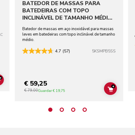
BATEDOR DE MASSAS PARA
BATEDEIRAS COM TOPO
INCLINÁVEL DE TAMANHO MÉDIO
EM AÇO INOXIDÁVEL
Batedor de massas em aço inoxidável para massas
leves em batedeiras com topo inclinável de tamanho
AC
médio.
5KSMPB5SS
4.7
(57)
+
€ 59,25
ADD TO CART
+
€ 79,00
ADD TO C
Guardar
€ 19,75