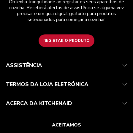
Obtenha tranquilidade ao registar os seus aparelhos de
cozinha. Receberá alertas de assistência se alguma vez
precisar e um guia digital gratuito para produtos
selecionados para começar a cozinhar.
REGISTAR O PRODUTO
Health Check
Termos e condições
A marca
Atendimento ao cliente
Envio e entrega
A nossa história
ASSISTÊNCIA
Acompanhar a sua encomenda
Devoluções e reembolsos
Garantia e documentos
Marca
Contacte-nos
Declaração de acessibilidade
Perguntas frequentes
ODR
TERMOS DA LOJA ELETRÓNICA
ACERCA DA KITCHENAID
ACEITAMOS