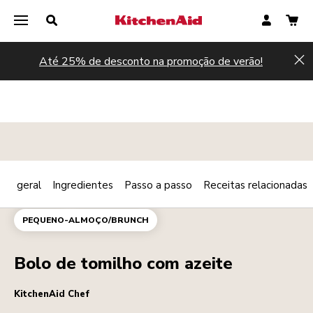
Até 25% de desconto na promoção de verão!
Hi
são geral
Ingredientes
Passo a passo
Receitas relacionadas
Print
PADARIA
SOBREMESAS
Share
PEQUENO-ALMOÇO/BRUNCH
Bolo de tomilho com azeite
KitchenAid Chef