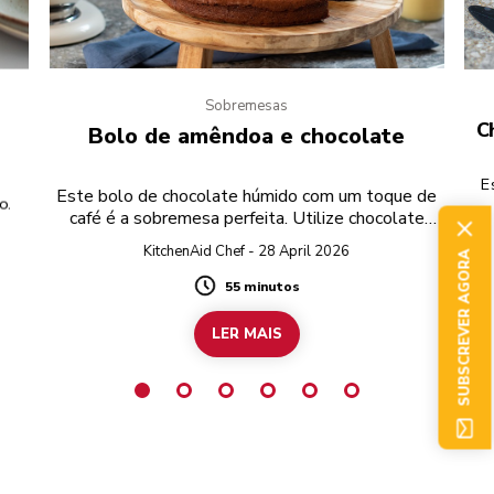
Sobremesas
C
Bolo de amêndoa e chocolate
E
Este bolo de chocolate húmido com um toque de
o.
café é a sobremesa perfeita. Utilize chocolate
preto sem glúten para preparar a receita
KitchenAid Chef - 28 April 2026
SUBSCREVER AGORA
completamente sem glúten.
55 minutos
Duration
LER MAIS