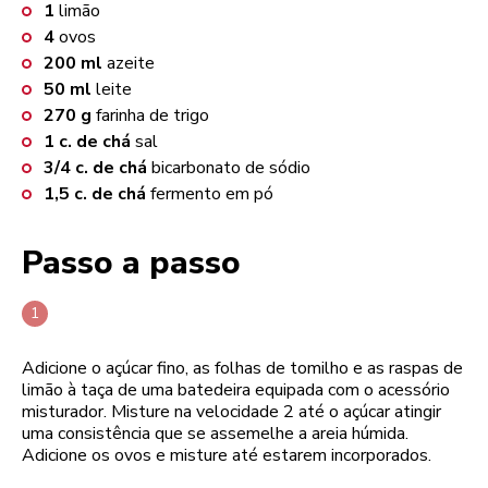
1
limão
4
ovos
200
ml
azeite
50
ml
leite
270
g
farinha de trigo
1
c. de chá
sal
3/4
c. de chá
bicarbonato de sódio
1,5
c. de chá
fermento em pó
Passo a passo
Adicione o açúcar fino, as folhas de tomilho e as raspas de
limão à taça de uma batedeira equipada com o acessório
misturador. Misture na velocidade 2 até o açúcar atingir
uma consistência que se assemelhe a areia húmida.
Adicione os ovos e misture até estarem incorporados.