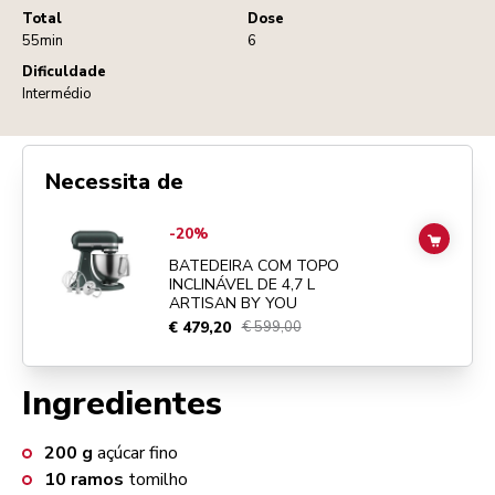
Total
Dose
55min
6
Dificuldade
Intermédio
Necessita de
Go to
BATEDEIRA COM TOPO INCLINÁVEL DE 4,7 L ARTISAN BY YO
-20%
ADD TO
BATEDEIRA COM TOPO
INCLINÁVEL DE 4,7 L
ARTISAN BY YOU
€ 479,20
€ 599,00
Ingredientes
200
g
açúcar fino
10
ramos
tomilho