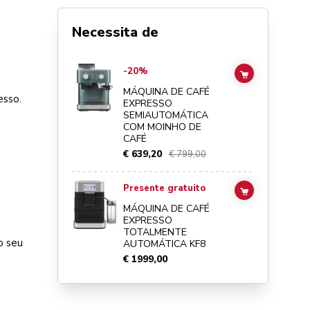
Necessita de
Go to
Máquina de café expresso semiautomática com moin
-20%
ADD TO CAR
MÁQUINA DE CAFÉ
esso.
EXPRESSO
SEMIAUTOMÁTICA
COM MOINHO DE
CAFÉ
€ 639,20
€ 799,00
Go to
Máquina de café expresso totalmente automática KF
Presente gratuito
ADD TO CAR
MÁQUINA DE CAFÉ
EXPRESSO
TOTALMENTE
o seu
AUTOMÁTICA KF8
€ 1999,00