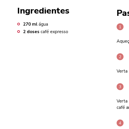
Ingredientes
Pa
270
ml
água
2
doses
café expresso
Aqueç
Verta
Verta
café a