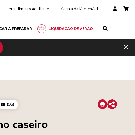
Atendimento ao cliente
Acerca da KitchenAid
ÇAR A PREPARAR
LIQUIDAÇÃO DE VERÃO
Hid
Print
BEBIDAS
Share
no caseiro