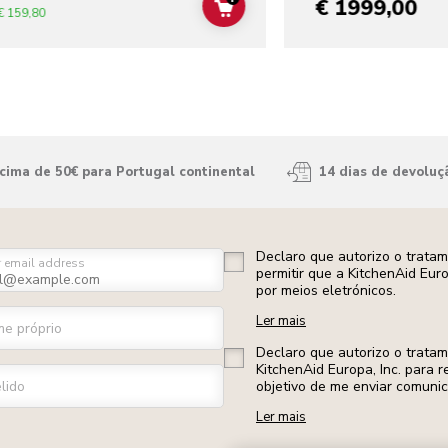
€ 1999,00
ADD TO CART
€ 159,80
ima de 50€ para Portugal continental
14 dias de devoluç
Declaro que autorizo o trata
r email address
permitir que a KitchenAid Eur
por meios eletrónicos.
Ler mais
e próprio
Declaro que autorizo o trata
KitchenAid Europa, Inc. para r
lido
objetivo de me enviar comuni
Ler mais