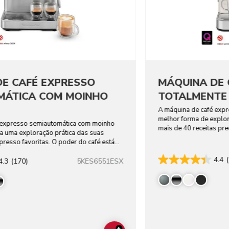
DE CAFÉ EXPRESSO
MÁQUINA DE 
MÁTICA COM MOINHO
TOTALMENTE
A máquina de café expr
melhor forma de explo
 expresso semiautomática com moinho
mais de 40 receitas pr
 a uma exploração prática das suas
bebidas vegetais.
presso favoritas. O poder do café está
4.4
5KES6551ESX
4.3
(170)
+