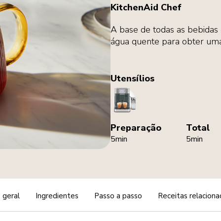
KitchenAid Chef
A base de todas as bebidas 
água quente para obter uma
Utensílios
CoffeeMachine
Preparação
Total
5min
5min
 geral
Ingredientes
Passo a passo
Receitas relaciona