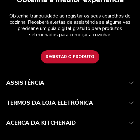
Obtenha tranquilidade ao registar os seus aparelhos de
cozinha. Receberá alertas de assistência se alguma vez
precisar e um guia digital gratuito para produtos
selecionados para começar a cozinhar.
REGISTAR O PRODUTO
Health Check
Termos e condições
A marca
Atendimento ao cliente
Envio e entrega
A nossa história
ASSISTÊNCIA
Acompanhar a sua encomenda
Devoluções e reembolsos
Garantia e documentos
Marca
Contacte-nos
Declaração de acessibilidade
Perguntas frequentes
ODR
TERMOS DA LOJA ELETRÓNICA
ACERCA DA KITCHENAID