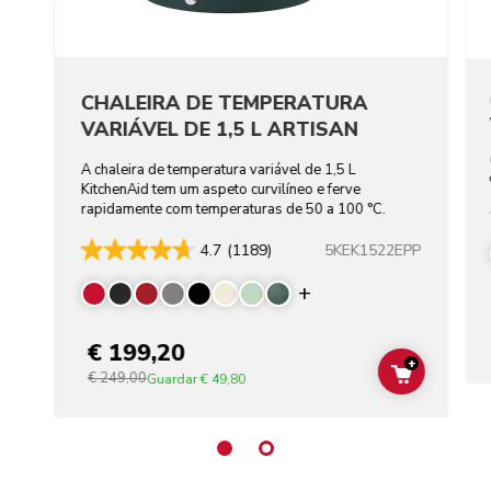
CHALEIRA DE TEMPERATURA
VARIÁVEL DE 1,5 L ARTISAN
A chaleira de temperatura variável de 1,5 L
KitchenAid tem um aspeto curvilíneo e ferve
rapidamente com temperaturas de 50 a 100 °C.
5KEK1522EPP
4.7
(1189)
Display more color
€ 199,20
+
€ 249,00
ADD TO C
Guardar
€ 49,80