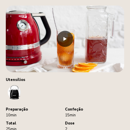
Utensílios
Kettle
Preparação
Confeção
10min
15min
Total
Dose
25min
2