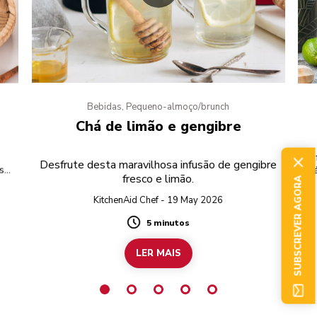
Bebidas, Pequeno-almoço/brunch
Chá de limão e gengibre
Re
Desfrute desta maravilhosa infusão de gengibre
sso
ch
fresco e limão.
SUBSCREVER AGORA
to.
KitchenAid Chef - 19 May 2026
5 minutos
Duration
LER MAIS