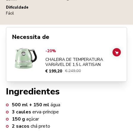
Dificuldade
Fácil
Necessita de
Go to
Chaleira de temperatura variável de 1,5 L Artisan
details page
-20%
ADD TO
CHALEIRA DE TEMPERATURA
VARIÁVEL DE 1,5 L ARTISAN
€ 199,20
€ 249,00
Ingredientes
500
ml + 150 ml
água
3
caules
erva-príncipe
150
g
açúcar
2
sacos
chá preto