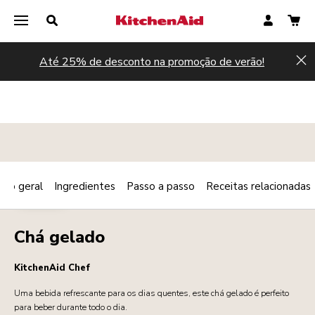
Até 25% de desconto na promoção de verão!
Hi
são geral
Ingredientes
Passo a passo
Receitas relacionadas
Print
BEBIDAS
Share
Chá gelado
KitchenAid Chef
Uma bebida refrescante para os dias quentes, este chá gelado é perfeito
para beber durante todo o dia.