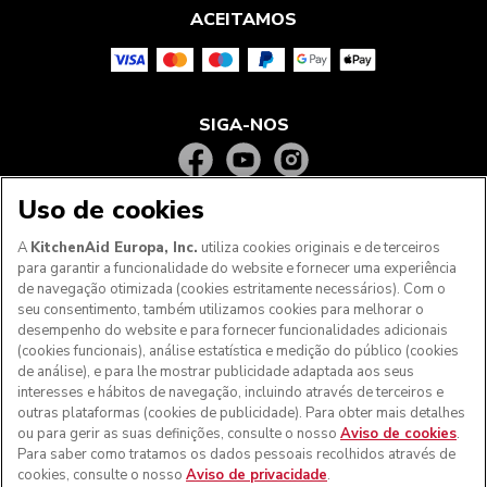
ACEITAMOS
SIGA-NOS
Uso de cookies
A
KitchenAid Europa, Inc.
utiliza cookies originais e de terceiros
para garantir a funcionalidade do website e fornecer uma experiência
de navegação otimizada (cookies estritamente necessários). Com o
seu consentimento, também utilizamos cookies para melhorar o
desempenho do website e para fornecer funcionalidades adicionais
(cookies funcionais), análise estatística e medição do público (cookies
de análise), e para lhe mostrar publicidade adaptada aos seus
Aos clientes nos Açores, Madeira e outros territórios
interesses e hábitos de navegação, incluindo através de terceiros e
portugueses
: Por favor, contacte a nossa equipa de Apoio
outras plataformas (cookies de publicidade). Para obter mais detalhes
ao Cliente para efetuar a sua encomenda, de forma a
ou para gerir as suas definições, consulte o nosso
Aviso de cookies
.
podermos fornecer os custos de envio exatos e aplicar a
Para saber como tratamos os dados pessoais recolhidos através de
taxa de IVA correta
cookies, consulte o nosso
Aviso de privacidade
.