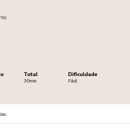
nte
ão
Total
Dificuldade
30min
Fácil
das