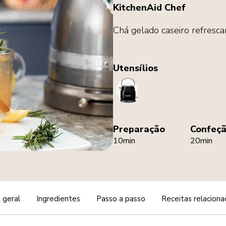
KitchenAid Chef
Chá gelado caseiro refresca
Utensílios
Kettle
Preparação
Confeç
10min
20min
 geral
Ingredientes
Passo a passo
Receitas relaciona