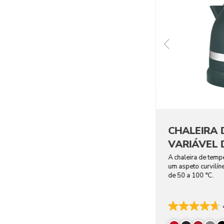
CHALEIRA
VARIÁVEL D
A chaleira de temp
um aspeto curvilín
de 50 a 100 °C.