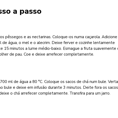
sso a passo
os pêssegos e as nectarinas. Coloque-os numa caçarola. Adicione
 de água, o mel e o alecrim. Deixe ferver e cozinhe lentamente
te 15 minutos a lume médio-baixo. Esmague a fruta suavemente
olher de pau. Coe e deixe arrefecer completamente.
700 ml de água a 80 °C. Coloque os sacos de chá num bule. Verta
o bule e deixe em infusão durante 3 minutos. Deite fora os saco
deixe o chá arrefecer completamente. Transfira para um jarro.