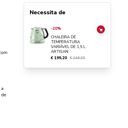
Necessita de
Go to
Chaleira de temperatura variável de 1,5 L Artisan
det
-20%
ADD TO CAR
CHALEIRA DE
TEMPERATURA
VARIÁVEL DE 1,5 L
ARTISAN
 com
€ 199,20
€ 249,00
 a
s de