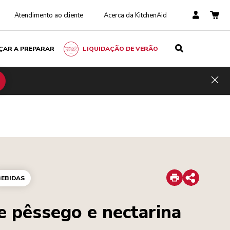
Atendimento ao cliente
Acerca da KitchenAid
ÇAR A PREPARAR
LIQUIDAÇÃO DE VERÃO
Hid
Print
BEBIDAS
Share
e pêssego e nectarina