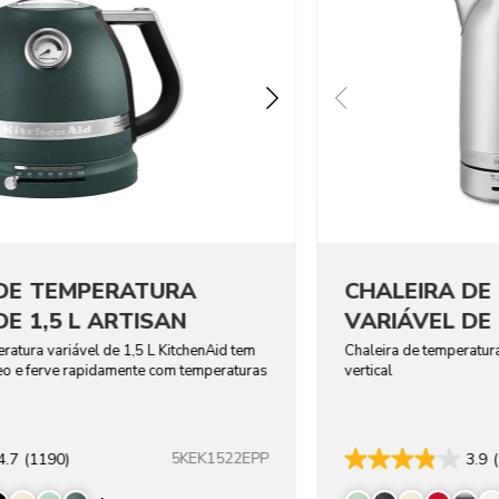
 DE TEMPERATURA
CHALEIRA DE
E 1,5 L ARTISAN
VARIÁVEL DE 
eratura variável de 1,5 L KitchenAid tem
Chaleira de temperatura
eo e ferve rapidamente com temperaturas
vertical
5KEK1522EPP
4.7
(1190)
3.9