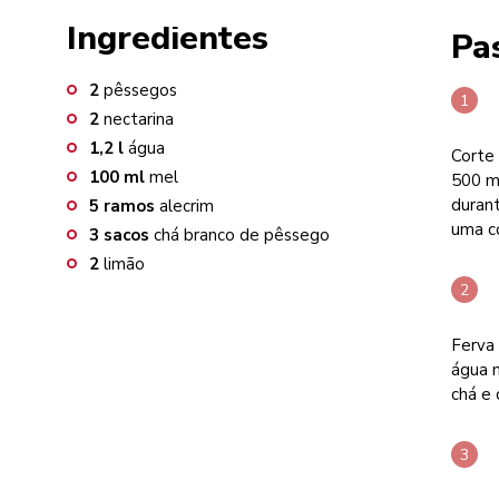
Ingredientes
Pa
2
pêssegos
2
nectarina
1,2
l
água
Corte 
100
ml
mel
500 ml
duran
5
ramos
alecrim
uma c
3
sacos
chá branco de pêssego
2
limão
Ferva 
água n
chá e 