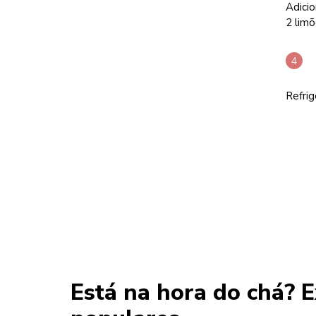
Adici
2 limõ
Refrig
Está na hora do chá? E