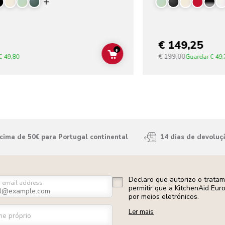
Display more colors
€ 149,25
+
€ 199,00
ADD TO CART
€ 49,80
Guardar
€ 49,
ima de 50€ para Portugal continental
14 dias de devoluç
Declaro que autorizo o trata
r email address
permitir que a KitchenAid Eur
por meios eletrónicos.
Ler mais
e próprio