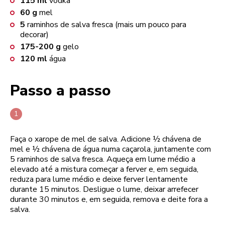
115
ml
vodka
60
g
mel
5
raminhos de salva fresca (mais um pouco para
decorar)
175-200
g
gelo
120
ml
água
Passo a passo
Faça o xarope de mel de salva. Adicione ½ chávena de
mel e ½ chávena de água numa caçarola, juntamente com
5 raminhos de salva fresca. Aqueça em lume médio a
elevado até a mistura começar a ferver e, em seguida,
reduza para lume médio e deixe ferver lentamente
durante 15 minutos. Desligue o lume, deixar arrefecer
durante 30 minutos e, em seguida, remova e deite fora a
salva.