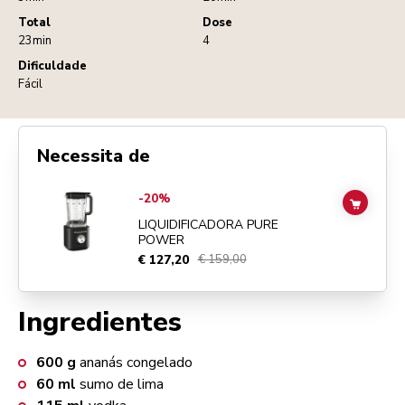
Total
Dose
23min
4
Dificuldade
Fácil
Necessita de
Go to
Liquidificadora Pure Power
details page
-20%
ADD TO
LIQUIDIFICADORA PURE
POWER
€ 127,20
€ 159,00
Ingredientes
600
g
ananás congelado
60
ml
sumo de lima