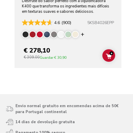
Desfrute do sabor perfeito com a liquidificadora
K400 que transforma os ingredientes mais difíceis
em texturas suaves e sabores deliciosos.
5KSB4026EPP
4.6
(900)
Display more color
€ 278,10
+
€ 309,00
ADD TO C
Guardar
€ 30,90
Envio normal gratuito em encomendas acima de 50€
para Portugal continental
14 dias de devolução gratuita
Pagamento 100% seguro