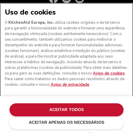
Uso de cookies
A
KitchenAid Europa, Inc.
utiliza cookies originais e de terceiros
para garantir a funcionalidade do website e fornecer uma experiência
de navegação otimizada (cookies estritamente necessários). Com o
seu consentimento, também utilizamos cookies para melhorar o
desempenho do website e para fornecer funcionalidades adicionais
(cookies funcionais), análise estatística e medição do público (cookies
de análise), e para lhe mostrar publicidade adaptada aos seus
Aos clientes nos Açores, Madeira e outros territórios
interesses e hábitos de navegação, incluindo através de terceiros e
portugueses
: Por favor, contacte a nossa equipa de Apoio
outras plataformas (cookies de publicidade). Para obter mais detalhes
ao Cliente para efetuar a sua encomenda, de forma a
ou para gerir as suas definições, consulte o nosso
Aviso de cookies
.
podermos fornecer os custos de envio exatos e aplicar a
Para saber como tratamos os dados pessoais recolhidos através de
taxa de IVA correta
cookies, consulte o nosso
Aviso de privacidade
.
© KitchenAid 2026 - Todos os direitos reservados.
KitchenAid e o design da batedeira são marcas comerciais
nos EUA e noutros locais.
ACEITAR TODOS
Gerir as minhas cookies
Aviso de privacidade
ACEITAR APENAS OS NECESSÁRIOS
Política de cookies
Outros países
Resolução de litígios online