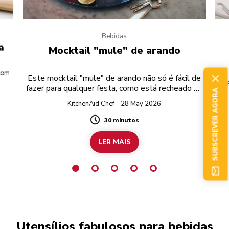
Bebidas
a
Mocktail "mule" de arando
 com
Este mocktail "mule" de arando não só é fácil de
fazer para qualquer festa, como está recheado de
SUBSCREVER AGORA
sabores frutados.
KitchenAid Chef - 28 May 2026
30 minutos
Duration
LER MAIS
Utensílios fabulosos para bebidas