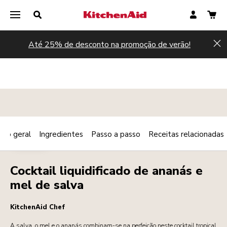
Até 25% de desconto na promoção de verão!
Hi
são geral
Ingredientes
Passo a passo
Receitas relacionadas
Print
BEBIDAS
Share
Cocktail liquidificado de ananás e
mel de salva
KitchenAid Chef
A salva, o mel e o ananás combinam-se na perfeição neste cocktail tropical