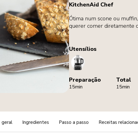
KitchenAid Chef
Ótima num scone ou muffin, 
querer comer diretamente d
Utensílios
FoodProcessor
Preparação
Total
15min
15min
 geral
Ingredientes
Passo a passo
Receitas relaciona