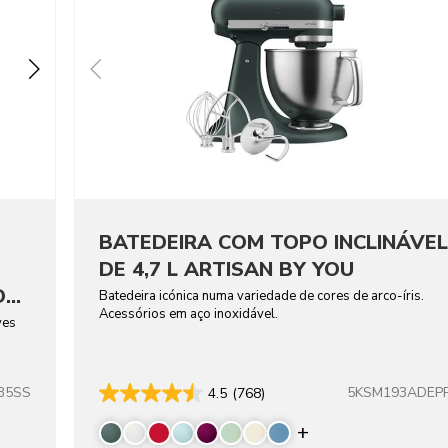
BATEDEIRA COM TOPO INCLINÁVEL
DE 4,7 L ARTISAN BY YOU
O
Batedeira icónica numa variedade de cores de arco-íris.
Acessórios em aço inoxidável.
ves
B5SS
5KSM193ADEP
4.5
(768)
Display more co