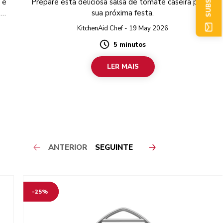
 e
Prepare esta deliciosa salsa de tomate caseira para a
 e
sua próxima festa.
KitchenAid Chef - 19 May 2026
5 minutos
Duration
LER MAIS
ANTERIOR
SEGUINTE
-25%