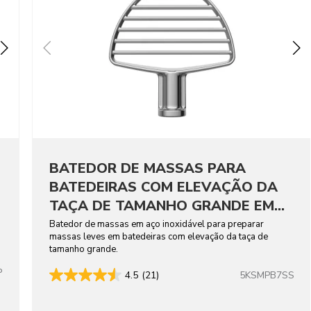
BATEDOR DE MASSAS PARA
BATEDEIRAS COM ELEVAÇÃO DA
TAÇA DE TAMANHO GRANDE EM
AÇO INOXIDÁVEL
Batedor de massas em aço inoxidável para preparar
massas leves em batedeiras com elevação da taça de
tamanho grande.
P
5KSMPB7SS
4.5
(21)
lors