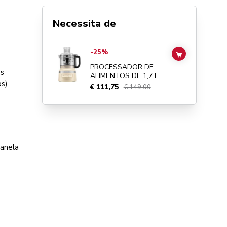
Necessita de
Go to
PROCESSADOR DE ALIMENTOS DE 1,7 L
details pa
-25%
ADD TO CAR
PROCESSADOR DE
os
ALIMENTOS DE 1,7 L
os)
€ 111,75
€ 149,00
panela