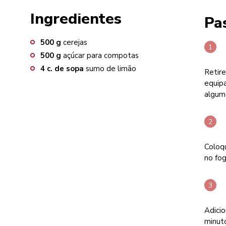
Ingredientes
Pa
500
g
cerejas
500
g
açúcar para compotas
4
c. de sopa
sumo de limão
Retire
equipa
alguma
Coloqu
no fo
Adicio
minut