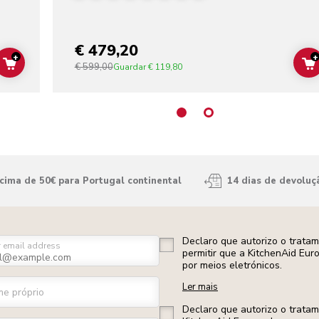
€ 479,20
+
+
€ 599,00
ADD TO CART
Guardar
€ 119,80
ima de 50€ para Portugal continental
14 dias de devoluç
Declaro que autorizo o trata
r email address
permitir que a KitchenAid Eur
por meios eletrónicos.
Ler mais
e próprio
Declaro que autorizo o trata