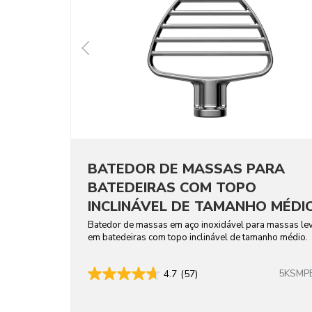
BATEDOR DE MASSAS PARA
BATEDEIRAS COM TOPO
INCLINÁVEL DE TAMANHO MÉDI
EM AÇO INOXIDÁVEL
Batedor de massas em aço inoxidável para massas le
em batedeiras com topo inclinável de tamanho médio.
5KSMP
4.7
(57)