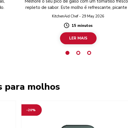
as,
Melhore o seu pico de gallo com um tomatillo fresco
do.
repleto de sabor. Este molho é refrescante, picante
perfeito para servir com alguns nachos como
KitchenAid Chef - 29 May 2026
acompanhamento.
15 minutos
Duration
LER MAIS
s para molhos
-20%