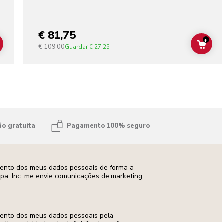
€ 81,75
+
€ 109,00
ADD TO CART
ADD
Guardar
€ 27,25
ão gratuita
Pagamento 100% seguro
mento dos meus dados pessoais de forma a
opa, Inc. me envie comunicações de marketing
mento dos meus dados pessoais pela