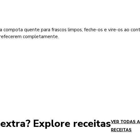
a compota quente para frascos limpos, feche-os e vire-os ao cont
rrefecerem completamente.
xtra? Explore receitas
VER TODAS 
RECEITAS