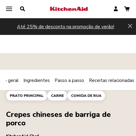
Até 25% de desconto na promoção de verão!
Hi
são geral
Ingredientes
Passo a passo
Receitas relacionadas
Print
MOLHOS
AMUSE-BOUCHE
Share
PRATO PRINCIPAL
CARNE
COMIDA DE RUA
Crepes chineses de barriga de
porco