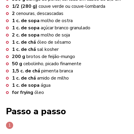
1/2 (280 g)
couve verde ou couve-lombarda
2
cenouras, descascadas
1
c. de sopa
molho de ostra
1
c. de sopa
açúcar branco granulado
2
c. de sopa
molho de soja
1
c. de chá
óleo de sésamo
1
c. de chá
sal kosher
200
g
brotos de feijão-mungo
50
g
cebolinho, picado finamente
1,5
c. de chá
pimenta branca
1
c. de chá
amido de milho
1
c. de sopa
água
for frying
óleo
Passo a passo