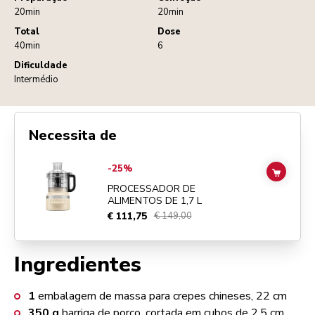
20min
20min
Total
Dose
40min
6
Dificuldade
Intermédio
Necessita de
Go to
PROCESSADOR DE ALIMENTOS DE 1,7 L
details page
-25%
ADD TO
PROCESSADOR DE
ALIMENTOS DE 1,7 L
€ 111,75
€ 149,00
Ingredientes
1
embalagem de massa para crepes chineses, 22 cm
350
g
barriga de porco, cortada em cubos de 2,5 cm