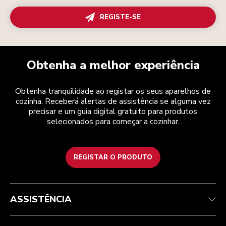
REGISTE-SE
Obtenha a melhor experiência
Obtenha tranquilidade ao registar os seus aparelhos de
cozinha. Receberá alertas de assistência se alguma vez
precisar e um guia digital gratuito para produtos
selecionados para começar a cozinhar.
REGISTAR O PRODUTO
Health Check
Termos e condições
A marca
Atendimento ao cliente
Envio e entrega
A nossa história
ASSISTÊNCIA
Acompanhar a sua encomenda
Devoluções e reembolsos
Garantia e documentos
Marca
Contacte-nos
Declaração de acessibilidade
Perguntas frequentes
ODR