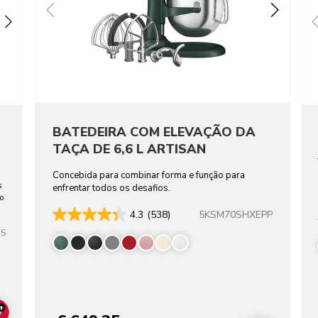
BATEDEIRA COM ELEVAÇÃO DA
TAÇA DE 6,6 L ARTISAN
Concebida para combinar forma e função para
s
enfrentar todos os desafios.
ho
5KSM70SHXEPP
4.3
(538)
SS
+
ADD TO CART