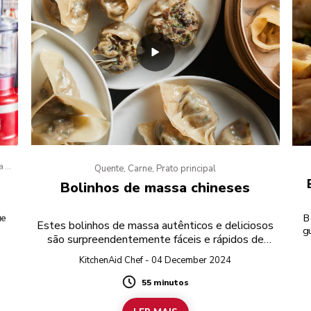
a de
Quente, Carne, Prato principal
Bolinhos de massa chineses
ue
B
Estes bolinhos de massa autênticos e deliciosos
g
são surpreendentemente fáceis e rápidos de
Blo
fazer. Utilizando o picador de alimentos para
KitchenAid Chef - 04 December 2024
preparar o recheio e wrappers de bolinhos
comprados na loja, terá bolinhos caseiros num
55 minutos
Duration
instante.