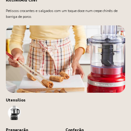
KitchenAid Chef
Petiscos crocantes e salgados com um toque doce num crepe chinês de
barriga de porco.
Utensílios
FoodProcessor
Preparação
Confeção