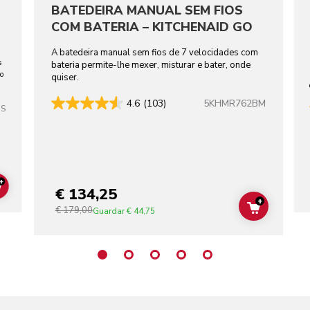
BATEDEIRA MANUAL SEM FIOS
COM BATERIA – KITCHENAID GO
A batedeira manual sem fios de 7 velocidades com
s
bateria permite-lhe mexer, misturar e bater, onde
ho
quiser.
5KHMR762BM
4.6
(103)
SS
+
€ 134,25
ADD TO CART
+
€ 179,00
ADD TO C
Guardar
€ 44,75