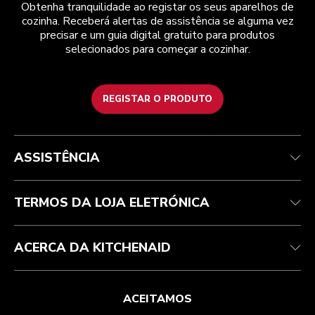
Obtenha tranquilidade ao registar os seus aparelhos de
cozinha. Receberá alertas de assistência se alguma vez
precisar e um guia digital gratuito para produtos
selecionados para começar a cozinhar.
REGISTAR O PRODUTO
Health Check
Termos e condições
A marca
Atendimento ao cliente
Envio e entrega
A nossa história
ASSISTÊNCIA
Acompanhar a sua encomenda
Devoluções e reembolsos
Garantia e documentos
Marca
Contacte-nos
Declaração de acessibilidade
Perguntas frequentes
ODR
TERMOS DA LOJA ELETRÓNICA
ACERCA DA KITCHENAID
ACEITAMOS