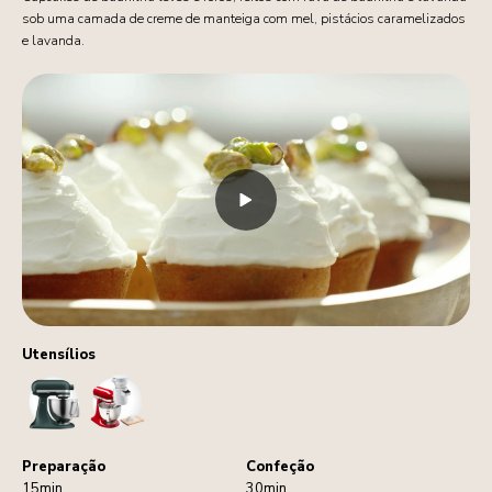
sob uma camada de creme de manteiga com mel, pistácios caramelizados
e lavanda.
Utensílios
StandMixer
Sifter
Preparação
Confeção
15min
30min