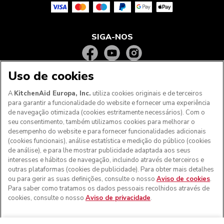
SIGA-NOS
Uso de cookies
A
KitchenAid Europa, Inc.
utiliza cookies originais e de terceiros
para garantir a funcionalidade do website e fornecer uma experiência
de navegação otimizada (cookies estritamente necessários). Com o
seu consentimento, também utilizamos cookies para melhorar o
desempenho do website e para fornecer funcionalidades adicionais
(cookies funcionais), análise estatística e medição do público (cookies
de análise), e para lhe mostrar publicidade adaptada aos seus
Aos clientes nos Açores, Madeira e outros territórios
interesses e hábitos de navegação, incluindo através de terceiros e
portugueses
: Por favor, contacte a nossa equipa de Apoio
outras plataformas (cookies de publicidade). Para obter mais detalhes
ao Cliente para efetuar a sua encomenda, de forma a
ou para gerir as suas definições, consulte o nosso
Aviso de cookies
.
podermos fornecer os custos de envio exatos e aplicar a
Para saber como tratamos os dados pessoais recolhidos através de
taxa de IVA correta
cookies, consulte o nosso
Aviso de privacidade
.
© KitchenAid 2026 - Todos os direitos reservados.
KitchenAid e o design da batedeira são marcas comerciais