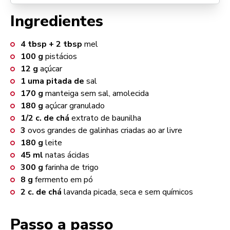
Ingredientes
4 tbsp + 2 tbsp
mel
100
g
pistácios
12
g
açúcar
1
uma pitada de
sal
170
g
manteiga sem sal, amolecida
180
g
açúcar granulado
1/2
c. de chá
extrato de baunilha
3
ovos grandes de galinhas criadas ao ar livre
180
g
leite
45
ml
natas ácidas
300
g
farinha de trigo
8
g
fermento em pó
2
c. de chá
lavanda picada, seca e sem químicos
Passo a passo