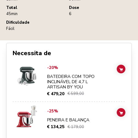
Total
Dose
45min
6
Dificuldade
Fácil
Necessita de
Go to
BATEDEIRA COM TOPO INCLINÁVEL DE 4,7 L ARTISAN BY YO
-20%
ADD TO
BATEDEIRA COM TOPO
INCLINÁVEL DE 4,7 L
ARTISAN BY YOU
€ 479,20
€ 599,00
Go to
PENEIRA E BALANÇA
details page
-25%
ADD TO
PENEIRA E BALANÇA
€ 134,25
€ 179,00