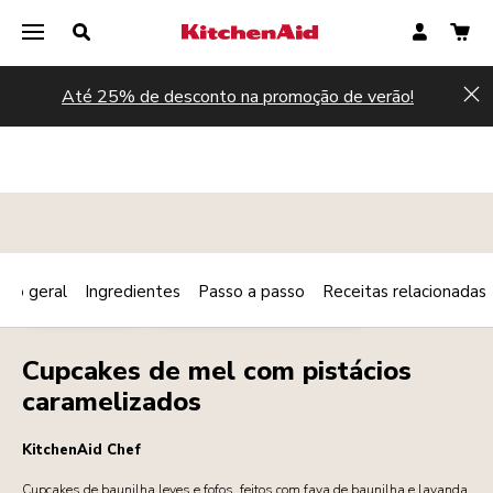
Até 25% de desconto na promoção de verão!
Hi
são geral
Ingredientes
Passo a passo
Receitas relacionadas
Print
SOBREMESAS
PEQUENO-ALMOÇO/BRUNCH
Share
Cupcakes de mel com pistácios
caramelizados
KitchenAid Chef
Cupcakes de baunilha leves e fofos, feitos com fava de baunilha e lavanda