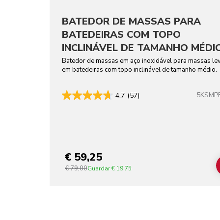
BATEDOR DE MASSAS PARA
BATEDEIRAS COM TOPO
INCLINÁVEL DE TAMANHO MÉDI
EM AÇO INOXIDÁVEL
Batedor de massas em aço inoxidável para massas le
em batedeiras com topo inclinável de tamanho médio.
5KSMP
4.7
(57)
€ 59,25
€ 79,00
Guardar
€ 19,75