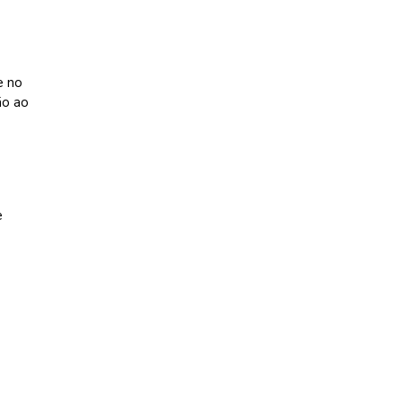
e no
ão ao
e