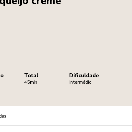
 queijo creme
ão
Total
Dificuldade
45min
Intermédio
das