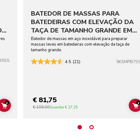
BATEDOR DE MASSAS PARA
BATEDEIRAS COM ELEVAÇÃO DA
O
TAÇA DE TAMANHO GRANDE EM
AÇO INOXIDÁVEL
ves
Batedor de massas em aço inoxidável para preparar
massas leves em batedeiras com elevação da taça de
tamanho grande.
B5SS
5KSMPB7S
4.5
(21)
€ 81,75
+
+
€ 109,00
ADD TO CART
Guardar
€ 27,25