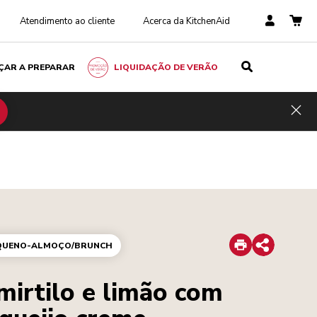
Atendimento ao cliente
Acerca da KitchenAid
ÇAR A PREPARAR
LIQUIDAÇÃO DE VERÃO
Hid
Print
QUENO-ALMOÇO/BRUNCH
Share
mirtilo e limão com