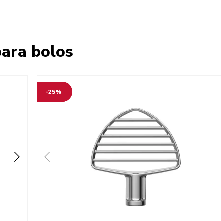
para bolos
-25%