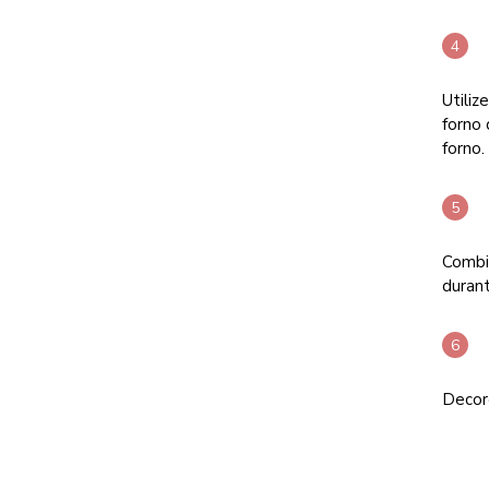
Utiliz
forno
forno.
Combin
durant
Decore