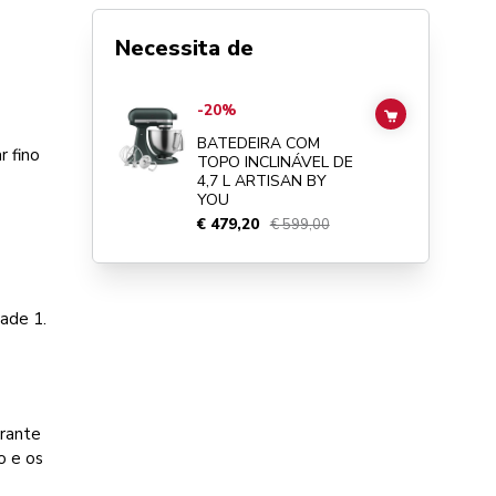
Necessita de
Go to
BATEDEIRA COM TOPO INCLINÁVEL DE 4,7 L ARTI
-20%
ADD TO CAR
BATEDEIRA COM
r fino
TOPO INCLINÁVEL DE
4,7 L ARTISAN BY
YOU
€ 479,20
€ 599,00
ade 1.
urante
o e os