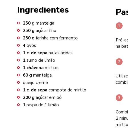
Ingredientes
Pa
250
g
manteiga
250
g
açúcar fino
250
g
farinha com fermento
Pré-aq
4
ovos
na bat
1
c. de sopa
natas ácidas
1
sumo de limão
1
chávena
mirtilos
60
g
manteiga
Utiliz
combi
queijo creme
1
c. de sopa
compota de mirtilo
200
g
açúcar em pó
1
raspa de 1 limão
Combin
2 minu
mirtil