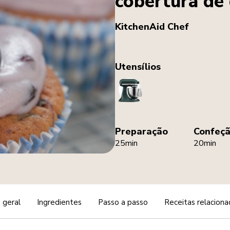
cobertura de
KitchenAid Chef
Utensílios
StandMixer
Preparação
Confeç
25min
20min
 geral
Ingredientes
Passo a passo
Receitas relaciona