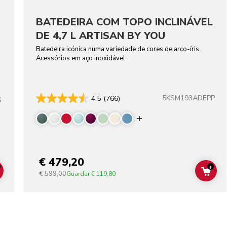
BATEDEIRA COM TOPO INCLINÁVEL
DE 4,7 L ARTISAN BY YOU
Batedeira icónica numa variedade de cores de arco-íris.
Acessórios em aço inoxidável.
5KSM193ADEPP
4.5
(766)
S
Display more color
€ 479,20
+
€ 599,00
ADD TO CART
ADD
Guardar
€ 119,80