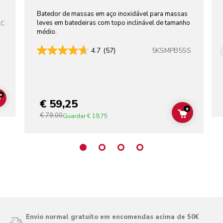
EM AÇO INOXIDÁVEL
Batedor de massas em aço inoxidável para massas
leves em batedeiras com topo inclinável de tamanho
AC
médio.
5KSMPB5SS
4.7
(57)
+
€ 59,25
ADD TO CART
+
€ 79,00
ADD TO C
Guardar
€ 19,75
Envio normal gratuito em encomendas acima de 50€