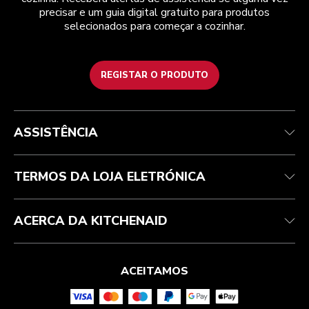
precisar e um guia digital gratuito para produtos
selecionados para começar a cozinhar.
REGISTAR O PRODUTO
Health Check
Termos e condições
A marca
Atendimento ao cliente
Envio e entrega
A nossa história
ASSISTÊNCIA
Acompanhar a sua encomenda
Devoluções e reembolsos
Garantia e documentos
Marca
Contacte-nos
Declaração de acessibilidade
Perguntas frequentes
ODR
TERMOS DA LOJA ELETRÓNICA
ACERCA DA KITCHENAID
ACEITAMOS