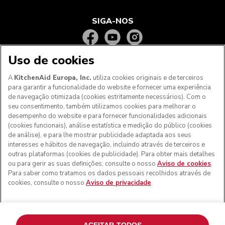
SIGA-NOS
Uso de cookies
A
KitchenAid Europa, Inc.
utiliza cookies originais e de terceiros
para garantir a funcionalidade do website e fornecer uma experiência
de navegação otimizada (cookies estritamente necessários). Com o
seu consentimento, também utilizamos cookies para melhorar o
desempenho do website e para fornecer funcionalidades adicionais
(cookies funcionais), análise estatística e medição do público (cookies
de análise), e para lhe mostrar publicidade adaptada aos seus
Aos clientes nos Açores, Madeira e outros territórios
interesses e hábitos de navegação, incluindo através de terceiros e
portugueses
: Por favor, contacte a nossa equipa de Apoio
outras plataformas (cookies de publicidade). Para obter mais detalhes
ao Cliente para efetuar a sua encomenda, de forma a
ou para gerir as suas definições, consulte o nosso
Aviso de cookies
.
podermos fornecer os custos de envio exatos e aplicar a
Para saber como tratamos os dados pessoais recolhidos através de
taxa de IVA correta
cookies, consulte o nosso
Aviso de privacidade
.
© KitchenAid 2026 - Todos os direitos reservados.
KitchenAid e o design da batedeira são marcas comerciais
nos EUA e noutros locais.