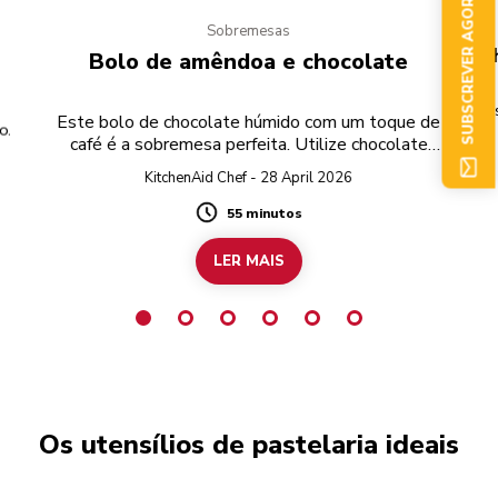
SUBSCREVER AGORA
Sobremesas
C
Bolo de amêndoa e chocolate
E
Este bolo de chocolate húmido com um toque de
o.
café é a sobremesa perfeita. Utilize chocolate
preto sem glúten para preparar a receita
KitchenAid Chef - 28 April 2026
completamente sem glúten.
55 minutos
Duration
LER MAIS
Os utensílios de pastelaria ideais