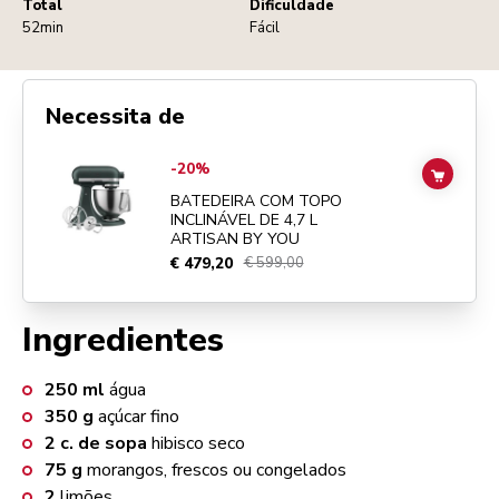
Total
Dificuldade
52min
Fácil
Necessita de
Go to
BATEDEIRA COM TOPO INCLINÁVEL DE 4,7 L ARTISAN BY YO
-20%
ADD TO
BATEDEIRA COM TOPO
INCLINÁVEL DE 4,7 L
ARTISAN BY YOU
€ 479,20
€ 599,00
Ingredientes
250
ml
água
350
g
açúcar fino
2
c. de sopa
hibisco seco
75
g
morangos, frescos ou congelados
2
limões