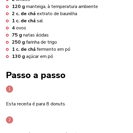
120
g
manteiga, à temperatura ambiente
2
c. de chá
extrato de baunilha
1
c. de chá
sal
4
ovos
75
g
natas ácidas
250
g
farinha de trigo
1
c. de chá
fermento em pó
130
g
açúcar em pó
Passo a passo
Esta receita é para 8 donuts.