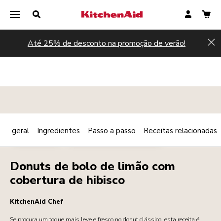
Até 25% de desconto na promoção de verão!
Hi
são geral
Ingredientes
Passo a passo
Receitas relacionadas
Print
SOBREMESAS
PEQUENO-ALMOÇO/BRUNCH
Share
Donuts de bolo de limão com
cobertura de hibisco
KitchenAid Chef
Se procura um toque mais leve e fresco no donut clássico, esta receita é