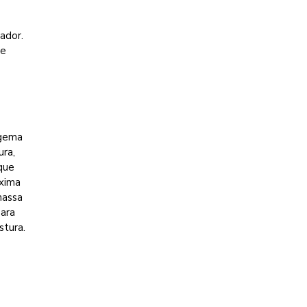
ador.
 e
 gema
ura,
 que
óxima
massa
para
stura.