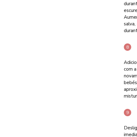
duran
escur
Aument
salva,
duran
Adici
com a
novame
bebés,
aprox
mistur
Deslig
imedi