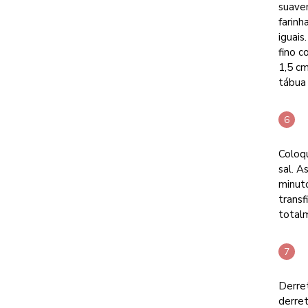
suave
farinh
iguais
fino c
1,5 c
tábua 
Coloqu
sal. A
minuto
transf
total
Derre
derret