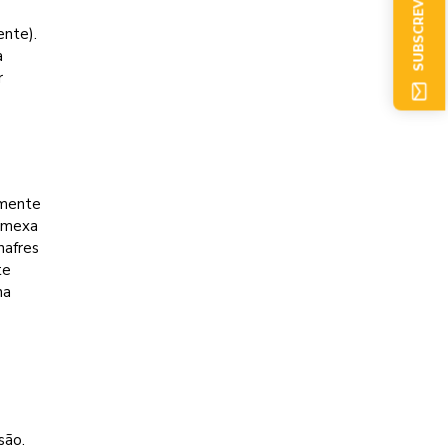
SUBSCREVER AGORA
nte).
a
r
emente
, mexa
nafres
te
na
são.