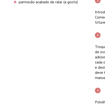
parmesão acabado de ralar (a gosto)
Introd
Comec
tritur
Troqu
de ovo
adicio
cada d
e desl
deve f
manuse
Polvil