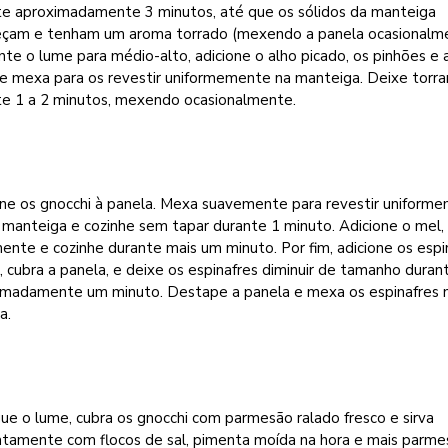
te aproximadamente 3 minutos, até que os sólidos da manteiga
eçam e tenham um aroma torrado (mexendo a panela ocasionalme
e o lume para médio-alto, adicione o alho picado, os pinhões e 
 e mexa para os revestir uniformemente na manteiga. Deixe torra
te 1 a 2 minutos, mexendo ocasionalmente.
one os gnocchi à panela. Mexa suavemente para revestir uniform
 manteiga e cozinhe sem tapar durante 1 minuto. Adicione o mel
nte e cozinhe durante mais um minuto. Por fim, adicione os espi
 cubra a panela, e deixe os espinafres diminuir de tamanho duran
imadamente um minuto. Destape a panela e mexa os espinafres 
a.
ue o lume, cubra os gnocchi com parmesão ralado fresco e sirva
atamente com flocos de sal, pimenta moída na hora e mais parme