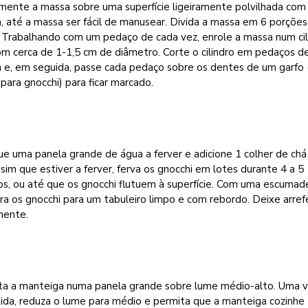
mente a massa sobre uma superfície ligeiramente polvilhada com
a, até a massa ser fácil de manusear. Divida a massa em 6 porções
. Trabalhando com um pedaço de cada vez, enrole a massa num cil
om cerca de 1-1,5 cm de diâmetro. Corte o cilindro em pedaços d
m e, em seguida, passe cada pedaço sobre os dentes de um garfo 
para gnocchi) para ficar marcado.
e uma panela grande de água a ferver e adicione 1 colher de chá
ssim que estiver a ferver, ferva os gnocchi em lotes durante 4 a 5
s, ou até que os gnocchi flutuem à superfície. Com uma escumade
ira os gnocchi para um tabuleiro limpo e com rebordo. Deixe arref
mente.
ta a manteiga numa panela grande sobre lume médio-alto. Uma 
ida, reduza o lume para médio e permita que a manteiga cozinhe