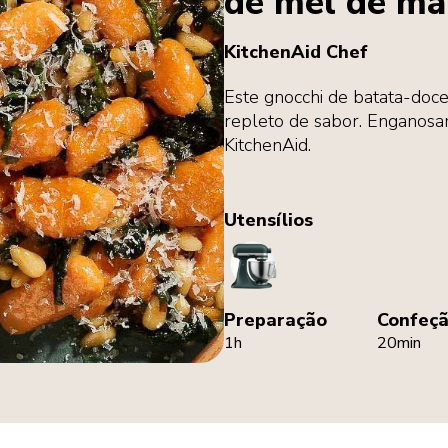
de mel de ma
KitchenAid Chef
Este gnocchi de batata-doce
repleto de sabor. Enganosam
KitchenAid.
Utensílios
StandMixer
Preparação
Confeç
1h
20min