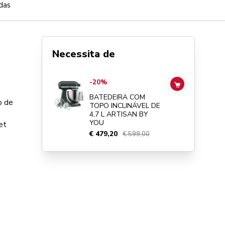
das
Necessita de
Go to
BATEDEIRA COM TOPO INCLINÁVEL DE 4,7 L ARTI
-20%
ADD TO CAR
BATEDEIRA COM
o de
TOPO INCLINÁVEL DE
4,7 L ARTISAN BY
YOU
et
€ 479,20
€ 599,00