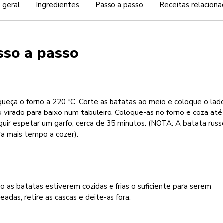
 geral
Ingredientes
Passo a passo
Receitas relaciona
sso a passo
ueça o forno a 220 ºC. Corte as batatas ao meio e coloque o lad
 virado para baixo num tabuleiro. Coloque-as no forno e coza até
uir espetar um garfo, cerca de 35 minutos. (NOTA: A batata russ
a mais tempo a cozer).
 as batatas estiverem cozidas e frias o suficiente para serem
adas, retire as cascas e deite-as fora.