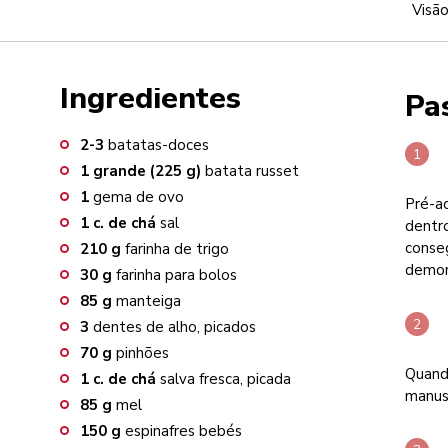
Visão
Ingredientes
Pa
2-3
batatas-doces
1
grande (225 g)
batata russet
1
gema de ovo
Pré-aq
1
c. de chá
sal
dentro
conseg
210
g
farinha de trigo
demor
30
g
farinha para bolos
85
g
manteiga
3
dentes de alho, picados
70
g
pinhões
Quando
1
c. de chá
salva fresca, picada
manuse
85
g
mel
150
g
espinafres bebés