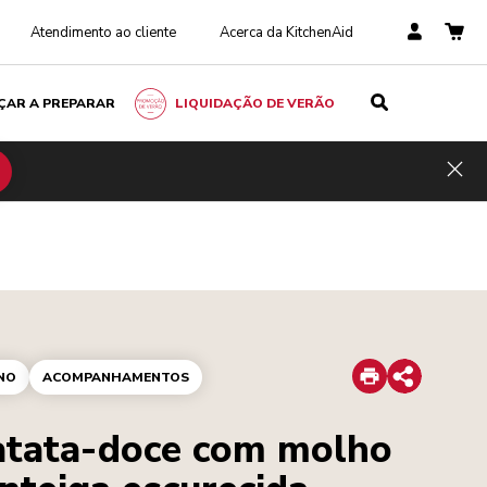
Atendimento ao cliente
Acerca da KitchenAid
ÇAR A PREPARAR
LIQUIDAÇÃO DE VERÃO
Hid
Print
NO
ACOMPANHAMENTOS
Share
atata-doce com molho