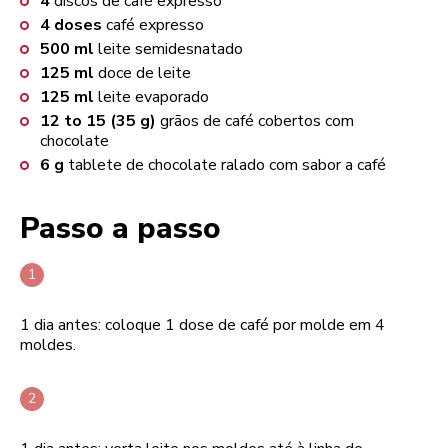
4
discos de café expresso
4
doses
café expresso
500
ml
leite semidesnatado
125
ml
doce de leite
125
ml
leite evaporado
12 to 15 (35 g)
grãos de café cobertos com
chocolate
6
g
tablete de chocolate ralado com sabor a café
Passo a passo
1 dia antes: coloque 1 dose de café por molde em 4
moldes.