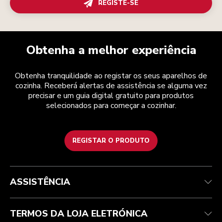
REGISTE-SE
Obtenha a melhor experiência
Obtenha tranquilidade ao registar os seus aparelhos de
cozinha. Receberá alertas de assistência se alguma vez
precisar e um guia digital gratuito para produtos
selecionados para começar a cozinhar.
REGISTAR O PRODUTO
Health Check
Termos e condições
A marca
Atendimento ao cliente
Envio e entrega
A nossa história
ASSISTÊNCIA
Acompanhar a sua encomenda
Devoluções e reembolsos
Garantia e documentos
Marca
Contacte-nos
Declaração de acessibilidade
Perguntas frequentes
ODR
TERMOS DA LOJA ELETRÓNICA