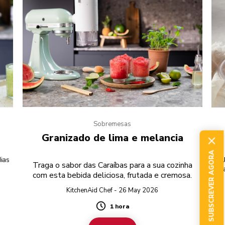
Sobremesas
Granizado de lima e melancia
SUBSCREVER AGORA
ias
U
Traga o sabor das Caraíbas para a sua cozinha
qua
com esta bebida deliciosa, frutada e cremosa.
KitchenAid Chef - 26 May 2026
1 hora
Duration