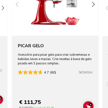
PICAR GELO
Acessório para picar gelo para criar sobremesas e
bebidas leves e macias. Crie receitas à base de gelo
picado em 3 passos simples.
AC
5KSMSIA
4.7
(60)
+
€ 111,75
ADD TO CART
+
€ 149,00
ADD TO C
Guardar
€ 37,25