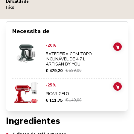
Dificuldade
Fácil
Necessita de
Go to
BATEDEIRA COM TOPO INCLINÁVEL DE 4,7 L ARTISAN BY YO
-20%
ADD TO
BATEDEIRA COM TOPO
INCLINÁVEL DE 4,7 L
ARTISAN BY YOU
€ 479,20
€ 599,00
Go to
PICAR GELO
details page
-25%
ADD TO
PICAR GELO
€ 111,75
€ 149,00
Ingredientes