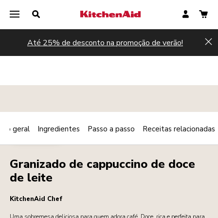
Até 25% de desconto na promoção de verão!
Hi
são geral
Ingredientes
Passo a passo
Receitas relacionadas
Print
SOBREMESAS
Share
Granizado de cappuccino de doce
de leite
KitchenAid Chef
Uma sobremesa deliciosa para quem adora café. Doce, rica e perfeita para