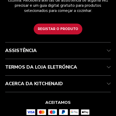
cozinha. Receberá alertas de assistência se alguma vez
precisar e um guia digital gratuito para produtos
selecionados para começar a cozinhar.
REGISTAR O PRODUTO
Health Check
Termos e condições
A marca
Atendimento ao cliente
Envio e entrega
A nossa história
ASSISTÊNCIA
Acompanhar a sua encomenda
Devoluções e reembolsos
Garantia e documentos
Marca
Contacte-nos
Declaração de acessibilidade
Perguntas frequentes
ODR
TERMOS DA LOJA ELETRÓNICA
ACERCA DA KITCHENAID
ACEITAMOS