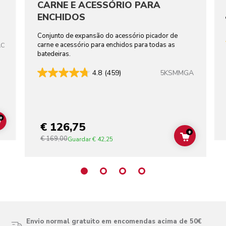
CARNE E ACESSÓRIO PARA
ENCHIDOS
Conjunto de expansão do acessório picador de
carne e acessório para enchidos para todas as
AC
batedeiras.
5KSMMGA
4.8
(459)
+
€ 126,75
ADD TO CART
+
€ 169,00
ADD TO C
Guardar
€ 42,25
Envio normal gratuito em encomendas acima de 50€