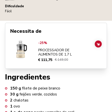
Dificuldade
Fácil
Necessita de
Go to
PROCESSADOR DE ALIMENTOS DE 1,7 L
details page
-25%
ADD TO
PROCESSADOR DE
ALIMENTOS DE 1,7 L
€ 111,75
€ 149,00
Ingredientes
150
g
filete de peixe branco
30
g
feijões verde, cozidos
2
chalotas
1
ovo