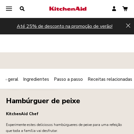
Até 25% de desconto na promoção de verão!
Hi
são geral
Ingredientes
Passo a passo
Receitas relacionadas
Print
PEIXE
COMIDA DE RUA
Share
Hambúrguer de peixe
KitchenAid Chef
Experimente estes deliciosos hambúrgueres de peixe para uma refeição
que toda a família vai desfrutar.