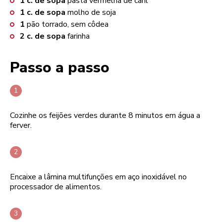
1
c. de sopa
pasta vermelha de caril
1
c. de sopa
molho de soja
1
pão torrado, sem côdea
2
c. de sopa
farinha
Passo a passo
Cozinhe os feijões verdes durante 8 minutos em água a
ferver.
Encaixe a lâmina multifunções em aço inoxidável no
processador de alimentos.