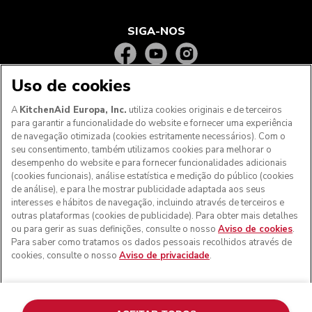
SIGA-NOS
Uso de cookies
A
KitchenAid Europa, Inc.
utiliza cookies originais e de terceiros
para garantir a funcionalidade do website e fornecer uma experiência
de navegação otimizada (cookies estritamente necessários). Com o
seu consentimento, também utilizamos cookies para melhorar o
desempenho do website e para fornecer funcionalidades adicionais
(cookies funcionais), análise estatística e medição do público (cookies
de análise), e para lhe mostrar publicidade adaptada aos seus
Aos clientes nos Açores, Madeira e outros territórios
interesses e hábitos de navegação, incluindo através de terceiros e
portugueses
: Por favor, contacte a nossa equipa de Apoio
outras plataformas (cookies de publicidade). Para obter mais detalhes
ao Cliente para efetuar a sua encomenda, de forma a
ou para gerir as suas definições, consulte o nosso
Aviso de cookies
.
podermos fornecer os custos de envio exatos e aplicar a
Para saber como tratamos os dados pessoais recolhidos através de
taxa de IVA correta
cookies, consulte o nosso
Aviso de privacidade
.
© KitchenAid 2026 - Todos os direitos reservados.
KitchenAid e o design da batedeira são marcas comerciais
nos EUA e noutros locais.