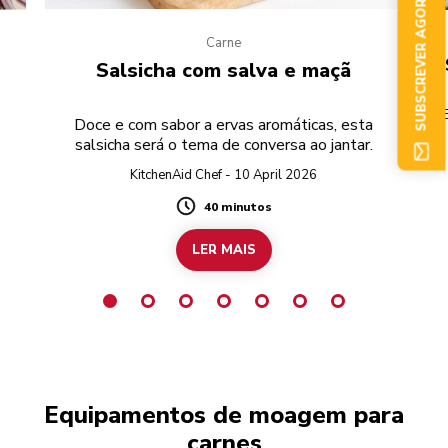
SUBSCREVER AGORA
Carne
Salsicha com salva e maçã
E
Doce e com sabor a ervas aromáticas, esta
salsicha será o tema de conversa ao jantar.
KitchenAid Chef - 10 April 2026
fav
40 minutos
Duration
t
LER MAIS
Equipamentos de moagem para
carnes