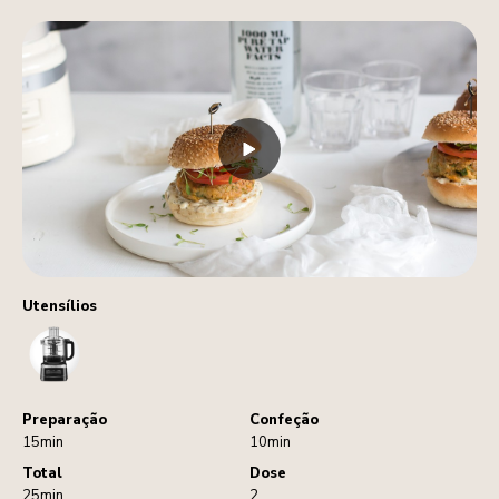
Utensílios
FoodProcessor
Preparação
Confeção
15min
10min
Total
Dose
25min
2