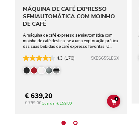
MÁQUINA DE CAFÉ EXPRESSO
SEMIAUTOMÁTICA COM MOINHO
DE CAFÉ
A máquina de café expresso semiautomática com
moinho de café destina-se a uma exploração prática
das suas bebidas de café expresso favoritas. O
poder do café está nas suas mãos.
5KES6551ESX
4.3
(170)
€ 639,20
+
€ 799,00
ADD TO C
Guardar
€ 159,80