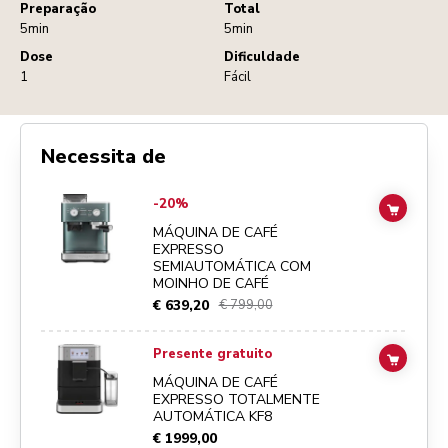
Preparação
Total
5min
5min
Dose
Dificuldade
1
Fácil
Necessita de
Go to
Máquina de café expresso semiautomática com moinho de café
-20%
ADD TO
MÁQUINA DE CAFÉ
EXPRESSO
SEMIAUTOMÁTICA COM
MOINHO DE CAFÉ
€ 639,20
€ 799,00
Go to
Máquina de café expresso totalmente automática KF8
details p
Presente gratuito
ADD TO
MÁQUINA DE CAFÉ
EXPRESSO TOTALMENTE
AUTOMÁTICA KF8
€ 1999,00