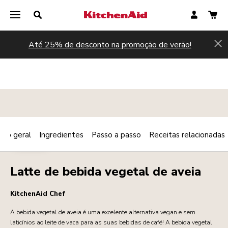
Até 25% de desconto na promoção de verão!
Hi
são geral
Ingredientes
Passo a passo
Receitas relacionadas
Print
BEBIDAS
Share
Latte de bebida vegetal de aveia
KitchenAid Chef
A bebida vegetal de aveia é uma excelente alternativa vegan e sem
laticínios ao leite de vaca para as suas bebidas de café! A bebida vegetal