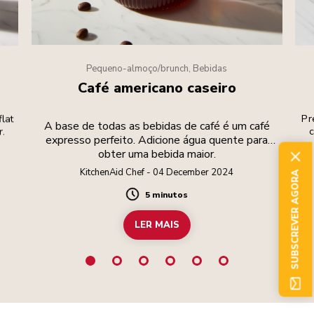
Pequeno-almoço/brunch, Bebidas
Café americano caseiro
flat
Pr
A base de todas as bebidas de café é um café
r.
c
expresso perfeito. Adicione água quente para
obter uma bebida maior.
KitchenAid Chef - 04 December 2024
SUBSCREVER AGORA
5 minutos
Duration
LER MAIS