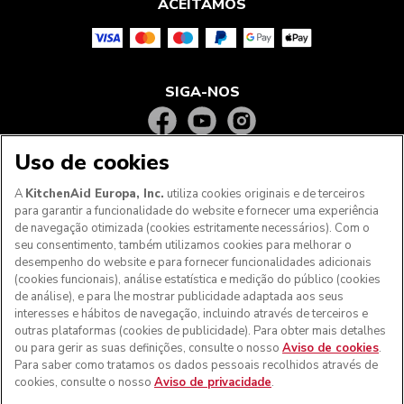
ACEITAMOS
SIGA-NOS
Uso de cookies
A
KitchenAid Europa, Inc.
utiliza cookies originais e de terceiros
para garantir a funcionalidade do website e fornecer uma experiência
de navegação otimizada (cookies estritamente necessários). Com o
seu consentimento, também utilizamos cookies para melhorar o
desempenho do website e para fornecer funcionalidades adicionais
(cookies funcionais), análise estatística e medição do público (cookies
de análise), e para lhe mostrar publicidade adaptada aos seus
Aos clientes nos Açores, Madeira e outros territórios
interesses e hábitos de navegação, incluindo através de terceiros e
portugueses
: Por favor, contacte a nossa equipa de Apoio
outras plataformas (cookies de publicidade). Para obter mais detalhes
ao Cliente para efetuar a sua encomenda, de forma a
ou para gerir as suas definições, consulte o nosso
Aviso de cookies
.
podermos fornecer os custos de envio exatos e aplicar a
Para saber como tratamos os dados pessoais recolhidos através de
taxa de IVA correta
cookies, consulte o nosso
Aviso de privacidade
.