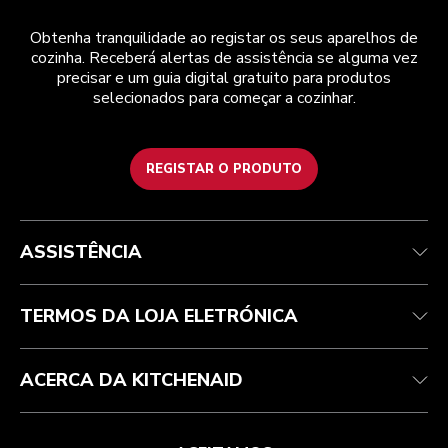
Obtenha tranquilidade ao registar os seus aparelhos de
cozinha. Receberá alertas de assistência se alguma vez
precisar e um guia digital gratuito para produtos
selecionados para começar a cozinhar.
REGISTAR O PRODUTO
Health Check
Termos e condições
A marca
Atendimento ao cliente
Envio e entrega
A nossa história
ASSISTÊNCIA
Acompanhar a sua encomenda
Devoluções e reembolsos
Garantia e documentos
Marca
Contacte-nos
Declaração de acessibilidade
Perguntas frequentes
ODR
TERMOS DA LOJA ELETRÓNICA
ACERCA DA KITCHENAID