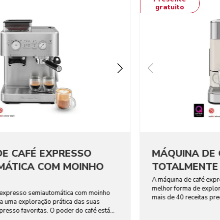
gratuito
DE CAFÉ EXPRESSO
MÁQUINA DE 
MÁTICA COM MOINHO
TOTALMENTE
A máquina de café expr
melhor forma de explo
 expresso semiautomática com moinho
mais de 40 receitas pr
 a uma exploração prática das suas
bebidas vegetais.
presso favoritas. O poder do café está