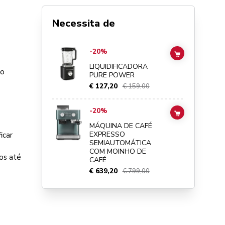
Necessita de
Go to
Liquidificadora Pure Power
details page
-20%
ADD TO CAR
LIQUIDIFICADORA
 o
PURE POWER
€ 127,20
€ 159,00
Go to
Máquina de café expresso semiautomática com moin
-20%
ADD TO CAR
MÁQUINA DE CAFÉ
EXPRESSO
icar
SEMIAUTOMÁTICA
COM MOINHO DE
os até
CAFÉ
€ 639,20
€ 799,00