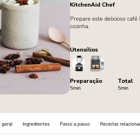
KitchenAid Chef
Prepare este delicioso café
cozinha.
Utensílios
Blender
CoffeeMachine
Preparação
Total
5min
5min
 geral
Ingredientes
Passo a passo
Receitas relaciona