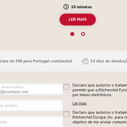
10 minutos
Duration
LER MAIS
ima de 50€ para Portugal continental
14 dias de devoluç
Declaro que autorizo o trata
r email address
permitir que a KitchenAid Eur
por meios eletrónicos.
Ler mais
e próprio
Declaro que autorizo o trata
KitchenAid Europa, Inc. para r
lido
objetivo de me enviar comuni