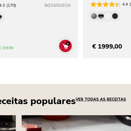
4.4
5KES6551ESX
4.3
(170)
+
€ 1999,00
ADD TO CART
€ 159,80
eceitas populares
VER TODAS AS RECEITAS