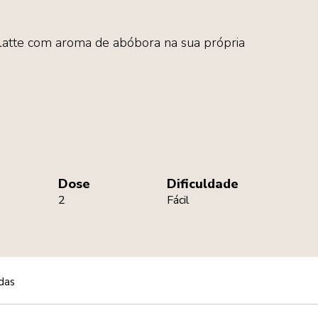
 latte com aroma de abóbora na sua própria
Dose
Dificuldade
2
Fácil
das