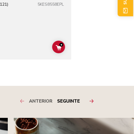
5KES8558EPL
(121)
+
ADD TO CART
ANTERIOR
SEGUINTE