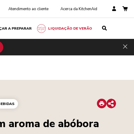
Atendimento ao cliente
Acerca da KitchenAid
ÇAR A PREPARAR
LIQUIDAÇÃO DE VERÃO
Hid
Print
BEBIDAS
Share
om aroma de abóbora