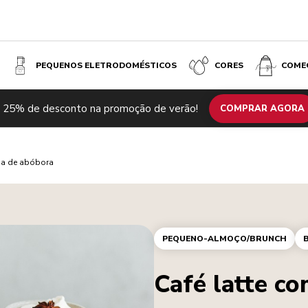
PEQUENOS ELETRODOMÉSTICOS
CORES
COME
 25% de desconto na promoção de verão!
COMPRAR AGORA
ma de abóbora
PEQUENO-ALMOÇO/BRUNCH
Café latte c