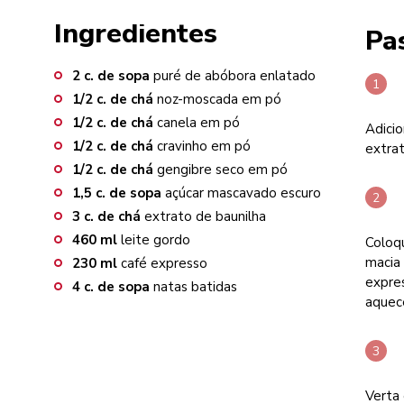
Ingredientes
Pa
2
c. de sopa
puré de abóbora enlatado
1/2
c. de chá
noz-moscada em pó
1/2
c. de chá
canela em pó
Adicio
1/2
c. de chá
cravinho em pó
extrat
1/2
c. de chá
gengibre seco em pó
1,5
c. de sopa
açúcar mascavado escuro
3
c. de chá
extrato de baunilha
460
ml
leite gordo
Coloqu
macia 
230
ml
café expresso
expres
4
c. de sopa
natas batidas
aquec
Verta