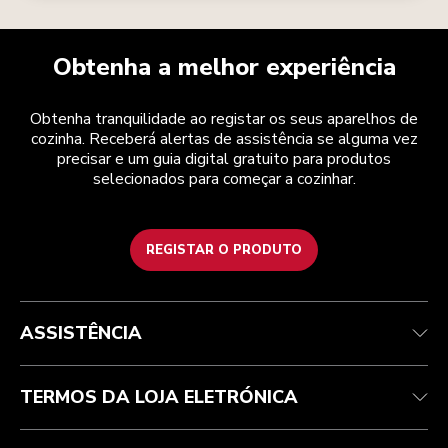
Obtenha a melhor experiência
Obtenha tranquilidade ao registar os seus aparelhos de
cozinha. Receberá alertas de assistência se alguma vez
precisar e um guia digital gratuito para produtos
selecionados para começar a cozinhar.
REGISTAR O PRODUTO
Health Check
Termos e condições
A marca
Atendimento ao cliente
Envio e entrega
A nossa história
ASSISTÊNCIA
Acompanhar a sua encomenda
Devoluções e reembolsos
Garantia e documentos
Marca
Contacte-nos
Declaração de acessibilidade
Perguntas frequentes
ODR
TERMOS DA LOJA ELETRÓNICA