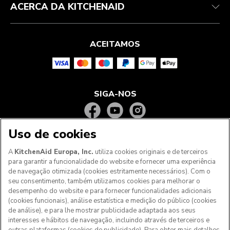
ACERCA DA KITCHENAID
ACEITAMOS
SIGA-NOS
Uso de cookies
A
KitchenAid Europa, Inc.
utiliza cookies originais e de terceiros
para garantir a funcionalidade do website e fornecer uma experiência
de navegação otimizada (cookies estritamente necessários). Com o
seu consentimento, também utilizamos cookies para melhorar o
desempenho do website e para fornecer funcionalidades adicionais
(cookies funcionais), análise estatística e medição do público (cookies
de análise), e para lhe mostrar publicidade adaptada aos seus
Aos clientes nos Açores, Madeira e outros territórios
interesses e hábitos de navegação, incluindo através de terceiros e
portugueses
: Por favor, contacte a nossa equipa de Apoio