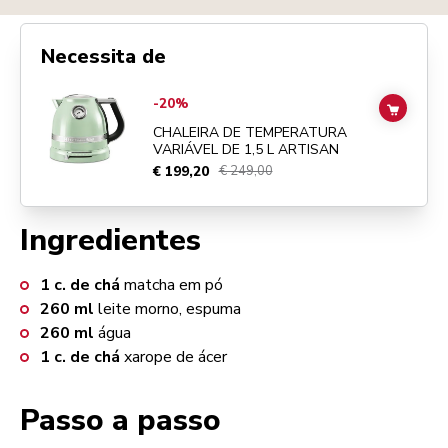
Necessita de
Go to
Chaleira de temperatura variável de 1,5 L Artisan
details page
-20%
ADD TO
CHALEIRA DE TEMPERATURA
VARIÁVEL DE 1,5 L ARTISAN
€ 199,20
€ 249,00
Ingredientes
1
c. de chá
matcha em pó
260
ml
leite morno, espuma
260
ml
água
1
c. de chá
xarope de ácer
Passo a passo