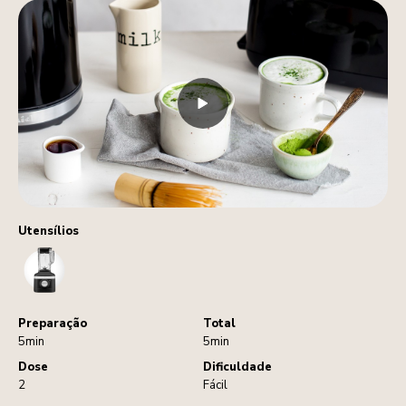
Utensílios
Blender
Preparação
Total
5min
5min
Dose
Dificuldade
2
Fácil