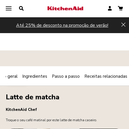
Até 25% de desconto na promoção de verão!
Hi
são geral
Ingredientes
Passo a passo
Receitas relacionadas
Print
BEBIDAS
Share
Latte de matcha
KitchenAid Chef
Troque o seu café matinal por este latte de matcha caseiro.