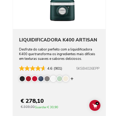
LIQUIDIFICADORA K400 ARTISAN
Desfrute do sabor perfeito com a liquidificadora
K400 que transforma os ingredientes mais difíceis
em texturas suaves e sabores deliciosos.
5KSB4026EPP
4.6
(901)
Display more color
€ 278,10
+
€ 309,00
ADD TO C
Guardar
€ 30,90