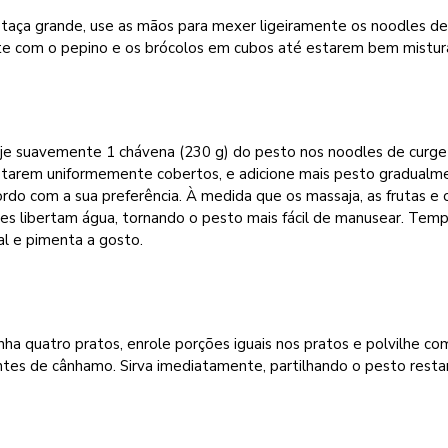
taça grande, use as mãos para mexer ligeiramente os noodles d
te com o pepino e os brócolos em cubos até estarem bem mistur
je suavemente 1 chávena (230 g) do pesto nos noodles de curge
starem uniformemente cobertos, e adicione mais pesto gradualm
rdo com a sua preferência. À medida que os massaja, as frutas e 
es libertam água, tornando o pesto mais fácil de manusear. Tem
l e pimenta a gosto.
ha quatro pratos, enrole porções iguais nos pratos e polvilhe co
tes de cânhamo. Sirva imediatamente, partilhando o pesto resta