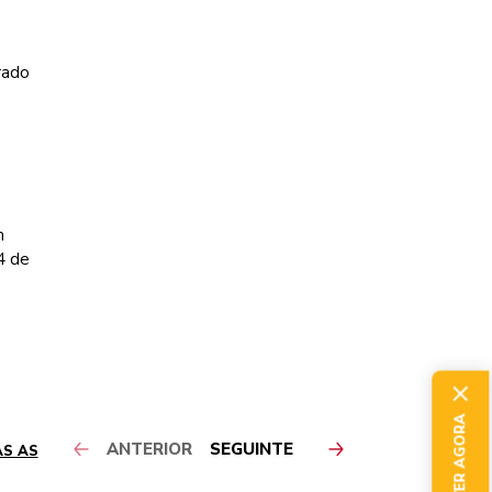
rado
m
4 de
ANTERIOR
SEGUINTE
AS AS