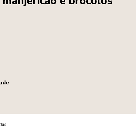
 manjericão e brócolos
dade
das