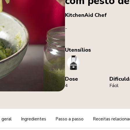
com pesto de
KitchenAid Chef
-
Utensílios
Blender
Dose
Dificul
4
Fácil
 geral
Ingredientes
Passo a passo
Receitas relaciona