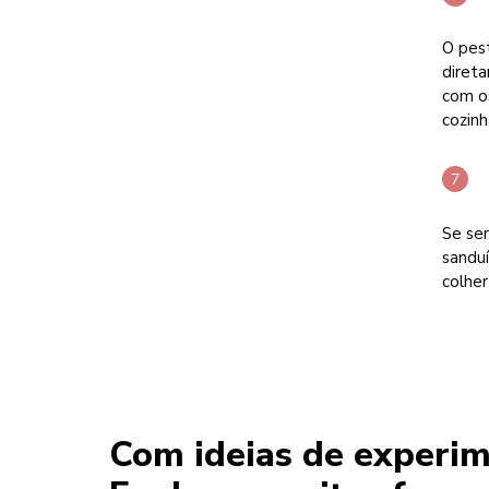
O pes
direta
com o
cozinh
Se se
sanduí
colher
Com ideias de experim