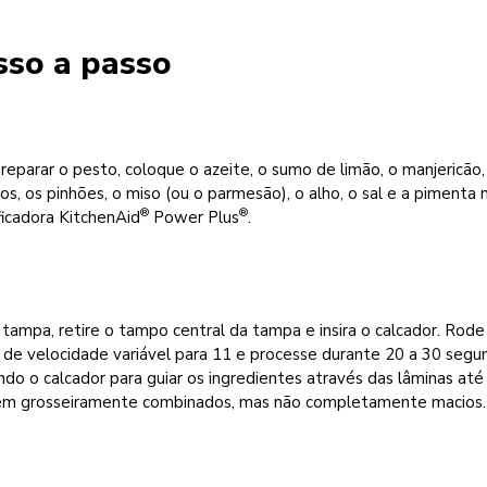
sso a passo
reparar o pesto, coloque o azeite, o sumo de limão, o manjericão,
os, os pinhões, o miso (ou o parmesão), o alho, o sal e a pimenta 
®
®
ificadora KitchenAid
Power Plus
.
 tampa, retire o tampo central da tampa e insira o calcador. Rode
de velocidade variável para 11 e processe durante 20 a 30 segu
ando o calcador para guiar os ingredientes através das lâminas até
em grosseiramente combinados, mas não completamente macios.