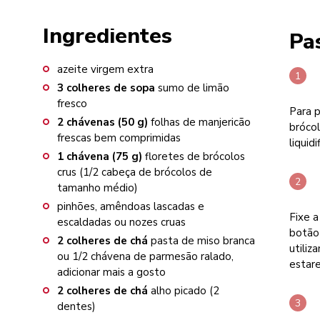
Ingredientes
Pa
azeite virgem extra
3
colheres de sopa
sumo de limão
fresco
Para p
2
chávenas (50 g)
folhas de manjericão
brócol
frescas bem comprimidas
liquid
1
chávena (75 g)
floretes de brócolos
crus (1/2 cabeça de brócolos de
tamanho médio)
pinhões, amêndoas lascadas e
Fixe a
escaldadas ou nozes cruas
botão 
2
colheres de chá
pasta de miso branca
utiliz
ou 1/2 chávena de parmesão ralado,
estar
adicionar mais a gosto
2
colheres de chá
alho picado (2
dentes)