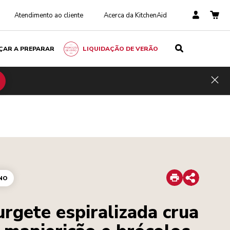
Atendimento ao cliente
Acerca da KitchenAid
ÇAR A PREPARAR
LIQUIDAÇÃO DE VERÃO
Hid
Print
NO
Share
rgete espiralizada crua