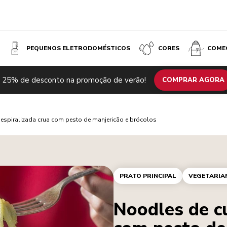
PEQUENOS ELETRODOMÉSTICOS
CORES
COME
 25% de desconto na promoção de verão!
COMPRAR AGORA
espiralizada crua com pesto de manjericão e brócolos
PRATO PRINCIPAL
VEGETARIA
Noodles de cu