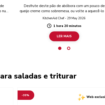
 de
Desfrute deste pão de abóbora com um pouco de
do numa
queijo creme como sobremesa, ou volte a aquecê-lo
torradeira para um pequeno-almoço deliciosament
KitchenAid Chef - 29 May 2026
doce.
1 hora 20 minutos
Duration
LER MAIS
ara saladas e triturar
-35%
Web exclus