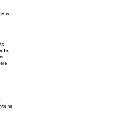
e
ados.
te,
ente,
os
pere
m
nte na