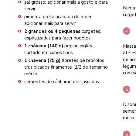
sal grosso, adicionar mais a gosto e para
Numa 
servir
curge
pimenta preta acabada de moer,
adicionar mais para servir
2
grandes ou 4 pequenas
curgetes,
espiralizadas para fazer noodles
1
chávena (140 g)
pepino inglês
Massa
cortado em cubos finos
até e
de aco
1
chávena (75 g)
floretes de brócolos
legum
crus picados finamente (1/2 de tamanho
com sa
médio)
sementes de cânhamo descascadas
Dispon
semen
mesa.