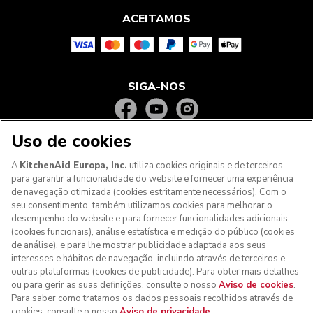
ACEITAMOS
SIGA-NOS
Uso de cookies
A
KitchenAid Europa, Inc.
utiliza cookies originais e de terceiros
para garantir a funcionalidade do website e fornecer uma experiência
de navegação otimizada (cookies estritamente necessários). Com o
seu consentimento, também utilizamos cookies para melhorar o
desempenho do website e para fornecer funcionalidades adicionais
(cookies funcionais), análise estatística e medição do público (cookies
de análise), e para lhe mostrar publicidade adaptada aos seus
Aos clientes nos Açores, Madeira e outros territórios
interesses e hábitos de navegação, incluindo através de terceiros e
portugueses
: Por favor, contacte a nossa equipa de Apoio
outras plataformas (cookies de publicidade). Para obter mais detalhes
ao Cliente para efetuar a sua encomenda, de forma a
ou para gerir as suas definições, consulte o nosso
Aviso de cookies
.
podermos fornecer os custos de envio exatos e aplicar a
Para saber como tratamos os dados pessoais recolhidos através de
taxa de IVA correta
cookies, consulte o nosso
Aviso de privacidade
.