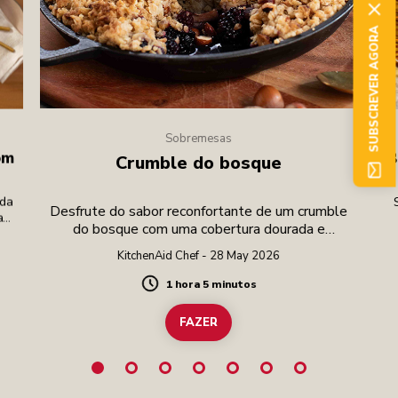
SUBSCREVER AGORA
Sobremesas
om
B
Crumble do bosque
ada
Desfrute do sabor reconfortante de um crumble
a
do bosque com uma cobertura dourada e
ro,
amanteigada de aveia e avelã sobre uma mistura
e
KitchenAid Chef - 28 May 2026
luxuriante de peras e amoras, infundidas com um
toque de baunilha e canela.
1 hora 5 minutos
Duration
FAZER