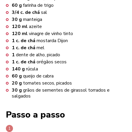
60
g
farinha de trigo
3/4
c. de chá
sal
30
g
manteiga
120
ml
azeite
120
ml
vinagre de vinho tinto
1
c. de chá
mostarda Dijon
1
c. de chá
mel
1
dente de alho, picado
1
c. de chá
orégãos secos
140
g
rúcula
60
g
queijo de cabra
20
g
tomates secos, picados
30
g
grãos de sementes de girassol torrados e
salgados
Passo a passo