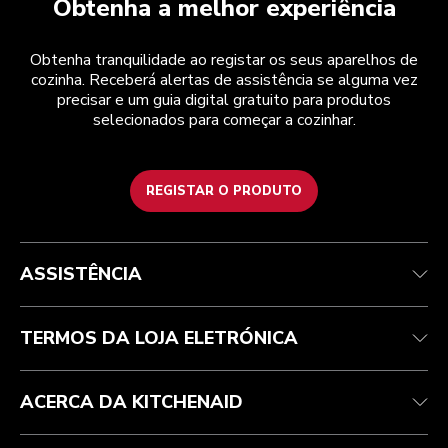
Obtenha a melhor experiência
Obtenha tranquilidade ao registar os seus aparelhos de
cozinha. Receberá alertas de assistência se alguma vez
precisar e um guia digital gratuito para produtos
selecionados para começar a cozinhar.
REGISTAR O PRODUTO
Health Check
Termos e condições
A marca
Atendimento ao cliente
Envio e entrega
A nossa história
ASSISTÊNCIA
Acompanhar a sua encomenda
Devoluções e reembolsos
Garantia e documentos
Marca
Contacte-nos
Declaração de acessibilidade
Perguntas frequentes
ODR
TERMOS DA LOJA ELETRÓNICA
ACERCA DA KITCHENAID