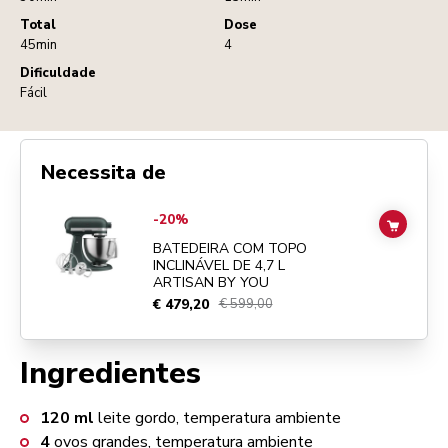
Total
Dose
45min
4
Dificuldade
Fácil
Necessita de
Go to
BATEDEIRA COM TOPO INCLINÁVEL DE 4,7 L ARTISAN BY YO
-20%
ADD TO
BATEDEIRA COM TOPO
INCLINÁVEL DE 4,7 L
ARTISAN BY YOU
€ 479,20
€ 599,00
Ingredientes
120
ml
leite gordo, temperatura ambiente
4
ovos grandes, temperatura ambiente