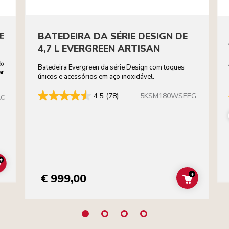
BATEDEIRA DA SÉRIE DESIGN DE
E
4,7 L EVERGREEN ARTISAN
ão
Batedeira Evergreen da série Design com toques
ar
únicos e acessórios em aço inoxidável.
5KSM180WSEEG
4.5
(78)
AC
+
ADD TO CART
+
€ 999,00
ADD TO C