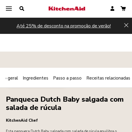
Até 25% de desconto na promoção de verão!
Hi
são geral
Ingredientes
Passo a passo
Receitas relacionadas
Print
PEQUENO-ALMOÇO/BRUNCH
Share
Panqueca Dutch Baby salgada com
salada de rúcula
KitchenAid Chef
Esta panqueca Dutch Baby salgada com salada de rúcula equilibra o