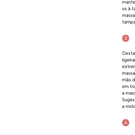
mante
os à t
massa 
tampa
Desta
ligeir
extre
massa
mão d
em tor
a mass
Suges
a mold