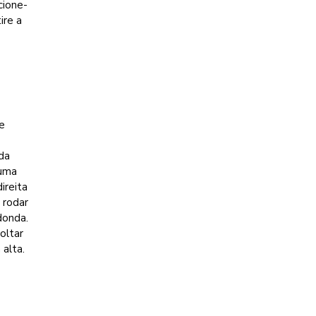
cione-
ire a
e
da
 uma
ireita
 rodar
donda.
oltar
 alta.