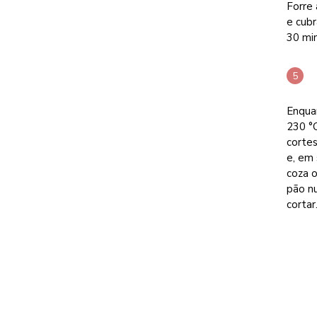
Forre
e cub
30 mi
Enqua
230 °C
cortes
e, em 
coza o
pão nu
cortar