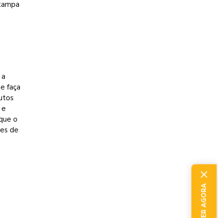
 tampa
 a
e faça
utos
 e
oque o
tes de