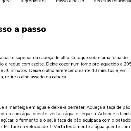
 geral
Ingredientes
Passo a passo
Receitas relaciona
sso a passo
a parte superior da cabeça de alho. Coloque sobre uma folha de
io e regue com azeite. Deixe cozer num forno pré-aquecido a 20
e 30 minutos. Deixe o alho arrefecer durante 10 minutos e, em
a, retire o alho assado da cabeça.
ue a manteiga em água e deixe-a derreter. Aqueça a taça de pão
do-a com água quente, verta a água e seque-a. Adicione a farin
 açúcar, o fermento e o sal à taça de pão equipada com o batedo
o. Misture na velocidade 1. Verta lentamente a água quente com