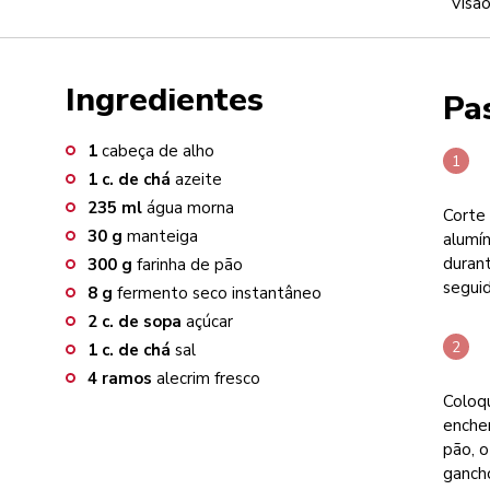
Visão
Ingredientes
Pa
1
cabeça de alho
1
c. de chá
azeite
235
ml
água morna
Corte 
30
g
manteiga
alumín
durant
300
g
farinha de pão
seguid
8
g
fermento seco instantâneo
2
c. de sopa
açúcar
1
c. de chá
sal
4
ramos
alecrim fresco
Coloq
enchen
pão, o
ganch