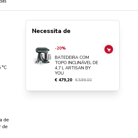
das
Necessita de
Go to
BATEDEIRA COM TOPO INCLINÁVEL DE 4,7 L ARTI
-20%
ADD TO CAR
BATEDEIRA COM
TOPO INCLINÁVEL DE
5 °C
4,7 L ARTISAN BY
YOU
€ 479,20
€ 599,00
ha de
r de