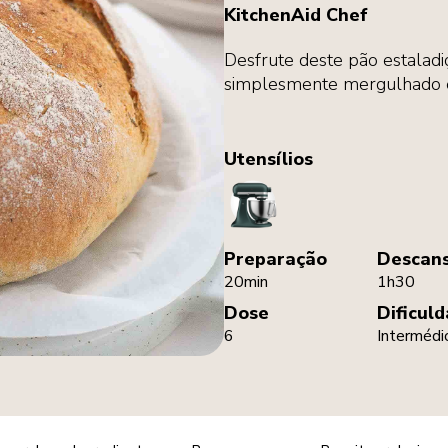
KitchenAid Chef
Desfrute deste pão estalad
simplesmente mergulhado e
Utensílios
StandMixer
Preparação
Descan
20min
1h30
Dose
Dificul
6
Intermédi