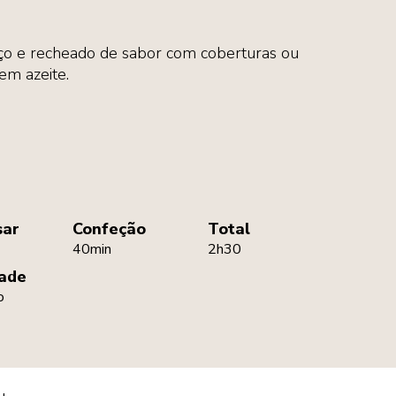
iço e recheado de sabor com coberturas ou
m azeite.
sar
Confeção
Total
40min
2h30
dade
o