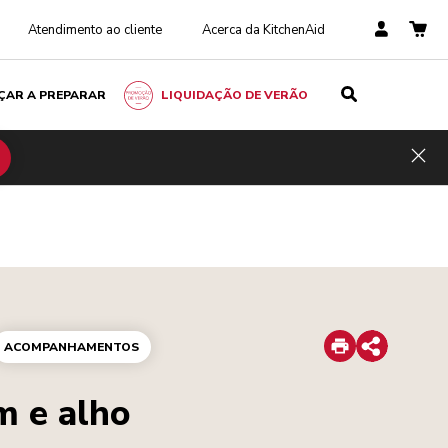
Atendimento ao cliente
Acerca da KitchenAid
ÇAR A PREPARAR
LIQUIDAÇÃO DE VERÃO
Hid
Print
ACOMPANHAMENTOS
Share
m e alho