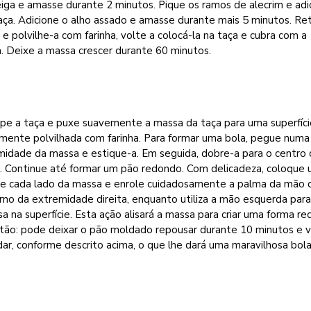
iga e amasse durante 2 minutos. Pique os ramos de alecrim e adi
aça. Adicione o alho assado e amasse durante mais 5 minutos. Ret
e polvilhe-a com farinha, volte a colocá-la na taça e cubra com a
. Deixe a massa crescer durante 60 minutos.
pe a taça e puxe suavemente a massa da taça para uma superfíci
amente polvilhada com farinha. Para formar uma bola, pegue numa
midade da massa e estique-a. Em seguida, dobre-a para o centro 
. Continue até formar um pão redondo. Com delicadeza, coloque
e cada lado da massa e enrole cuidadosamente a palma da mão d
no da extremidade direita, enquanto utiliza a mão esquerda para
a na superfície. Esta ação alisará a massa para criar uma forma re
tão: pode deixar o pão moldado repousar durante 10 minutos e v
ar, conforme descrito acima, o que lhe dará uma maravilhosa bola