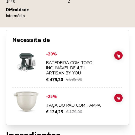
1h40
2
Dificuldade
Intermédio
Necessita de
Go to
BATEDEIRA COM TOPO INCLINÁVEL DE 4,7 L ARTISAN BY YO
-20%
ADD TO
BATEDEIRA COM TOPO
INCLINÁVEL DE 4,7 L
ARTISAN BY YOU
€ 479,20
€ 599,00
Go to
TAÇA DO PÃO COM TAMPA
details page
-25%
ADD TO
TAÇA DO PÃO COM TAMPA
€ 134,25
€ 179,00