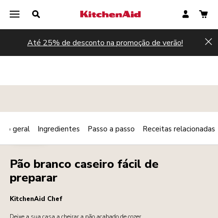
Até 25% de desconto na promoção de verão!
Hi
são geral
Ingredientes
Passo a passo
Receitas relacionadas
Print
PADARIA
Share
Pão branco caseiro fácil de
preparar
KitchenAid Chef
Deixe a sua casa a cheirar a pão acabado de cozer.