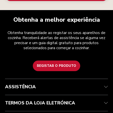
Obtenha a melhor experiência
Obtenha tranquilidade ao registar os seus aparelhos de
cozinha. Receberá alertas de assistência se alguma vez
precisar e um guia digital gratuito para produtos
selecionados para começar a cozinhar.
REGISTAR O PRODUTO
Health Check
Termos e condições
A marca
Atendimento ao cliente
Envio e entrega
A nossa história
ASSISTÊNCIA
Acompanhar a sua encomenda
Devoluções e reembolsos
Garantia e documentos
Marca
Contacte-nos
Declaração de acessibilidade
Perguntas frequentes
ODR
TERMOS DA LOJA ELETRÓNICA