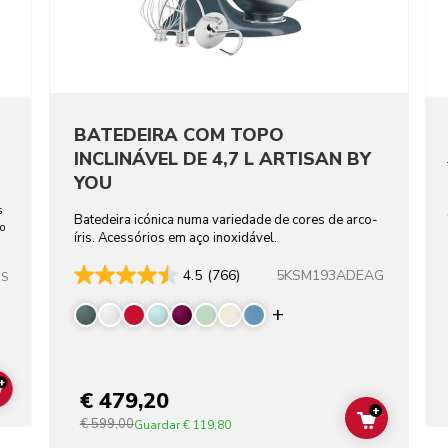
BATEDEIRA COM TOPO
INCLINÁVEL DE 4,7 L ARTISAN BY
YOU
s
Batedeira icónica numa variedade de cores de arco-
ho
íris. Acessórios em aço inoxidável.
5KSM193ADEAG
4.5
(766)
SS
Display more color
+
€ 479,20
ADD TO CART
+
€ 599,00
ADD TO C
Guardar
€ 119,80