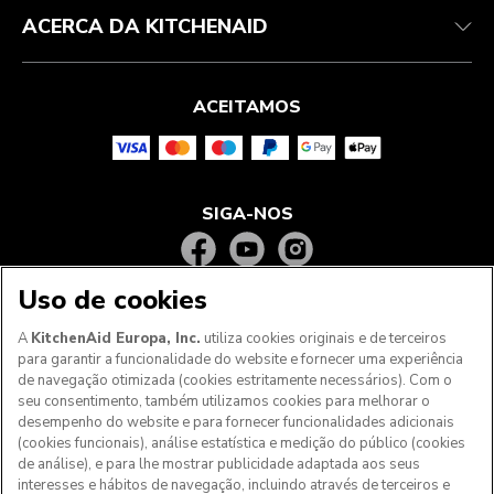
ACERCA DA KITCHENAID
ACEITAMOS
SIGA-NOS
Uso de cookies
A
KitchenAid Europa, Inc.
utiliza cookies originais e de terceiros
para garantir a funcionalidade do website e fornecer uma experiência
de navegação otimizada (cookies estritamente necessários). Com o
seu consentimento, também utilizamos cookies para melhorar o
desempenho do website e para fornecer funcionalidades adicionais
(cookies funcionais), análise estatística e medição do público (cookies
de análise), e para lhe mostrar publicidade adaptada aos seus
Aos clientes nos Açores, Madeira e outros territórios
interesses e hábitos de navegação, incluindo através de terceiros e
portugueses
: Por favor, contacte a nossa equipa de Apoio