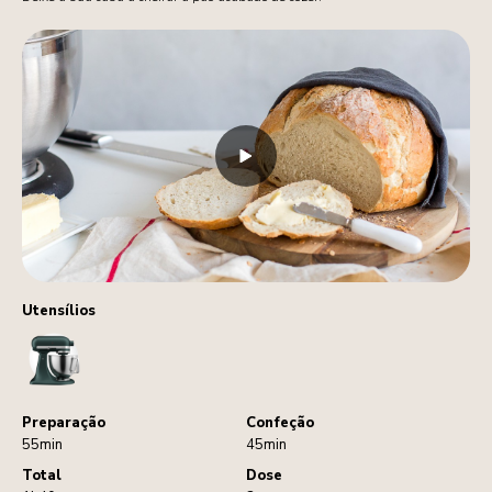
Utensílios
StandMixer
Preparação
Confeção
55min
45min
Total
Dose