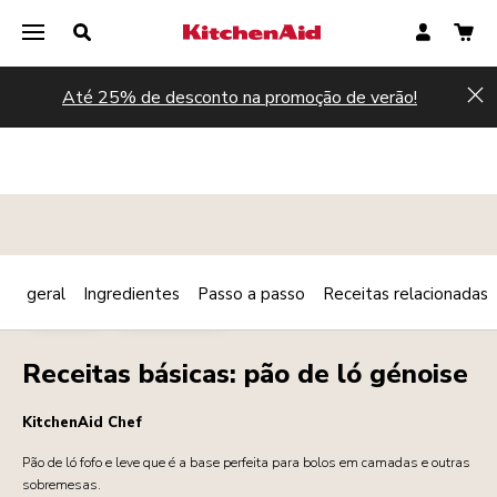
Até 25% de desconto na promoção de verão!
Hi
são geral
Ingredientes
Passo a passo
Receitas relacionadas
Print
PADARIA
SOBREMESAS
Share
Receitas básicas: pão de ló génoise
KitchenAid Chef
Pão de ló fofo e leve que é a base perfeita para bolos em camadas e outras
sobremesas.