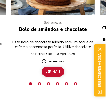
Sobremesas
C
Bolo de amêndoa e chocolate
E
Este bolo de chocolate húmido com um toque de
o.
café é a sobremesa perfeita. Utilize chocolate
preto sem glúten para preparar a receita
KitchenAid Chef - 28 April 2026
SUBSCREVER AGORA
completamente sem glúten.
55 minutos
Duration
LER MAIS