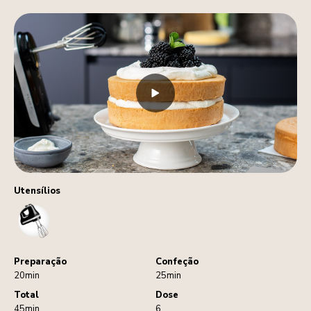
Utensílios
HandMixer
Preparação
Confeção
20min
25min
Total
Dose
45min
6