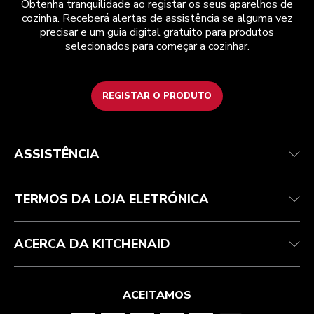
Obtenha tranquilidade ao registar os seus aparelhos de
cozinha. Receberá alertas de assistência se alguma vez
precisar e um guia digital gratuito para produtos
selecionados para começar a cozinhar.
REGISTAR O PRODUTO
Health Check
Termos e condições
A marca
Atendimento ao cliente
Envio e entrega
A nossa história
ASSISTÊNCIA
Acompanhar a sua encomenda
Devoluções e reembolsos
Garantia e documentos
Marca
Contacte-nos
Declaração de acessibilidade
Perguntas frequentes
ODR
TERMOS DA LOJA ELETRÓNICA
ACERCA DA KITCHENAID
ACEITAMOS