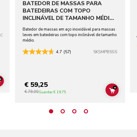
BATEDOR DE MASSAS PARA
BATEDEIRAS COM TOPO
INCLINÁVEL DE TAMANHO MÉDIO
EM AÇO INOXIDÁVEL
Batedor de massas em aço inoxidável para massas
leves em batedeiras com topo inclinável de tamanho
AC
médio.
5KSMPB5SS
4.7
(57)
+
€ 59,25
ADD TO CART
+
€ 79,00
ADD TO C
Guardar
€ 19,75