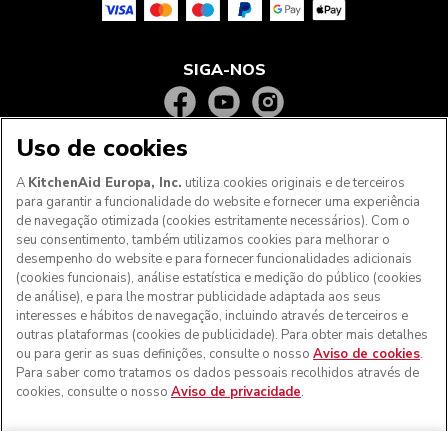
SIGA-NOS
Uso de cookies
A
KitchenAid Europa, Inc.
utiliza cookies originais e de terceiros
para garantir a funcionalidade do website e fornecer uma experiência
de navegação otimizada (cookies estritamente necessários). Com o
seu consentimento, também utilizamos cookies para melhorar o
desempenho do website e para fornecer funcionalidades adicionais
(cookies funcionais), análise estatística e medição do público (cookies
de análise), e para lhe mostrar publicidade adaptada aos seus
Aos clientes nos Açores, Madeira e outros territórios
interesses e hábitos de navegação, incluindo através de terceiros e
portugueses
: Por favor, contacte a nossa equipa de Apoio
outras plataformas (cookies de publicidade). Para obter mais detalhes
ao Cliente para efetuar a sua encomenda, de forma a
ou para gerir as suas definições, consulte o nosso
Aviso de cookies
.
podermos fornecer os custos de envio exatos e aplicar a
Para saber como tratamos os dados pessoais recolhidos através de
taxa de IVA correta
cookies, consulte o nosso
Aviso de privacidade
.
© KitchenAid 2026 - Todos os direitos reservados.
KitchenAid e o design da batedeira são marcas comerciais