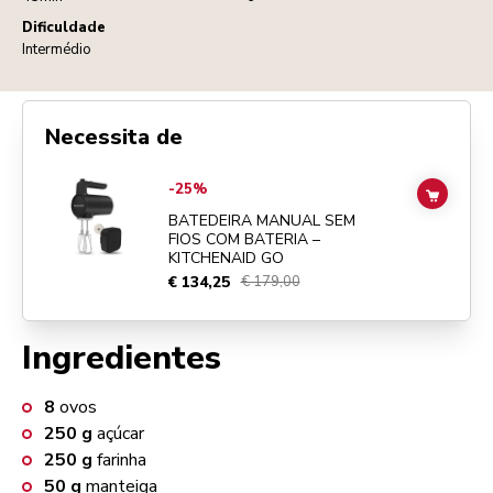
Dificuldade
Intermédio
Necessita de
Go to
BATEDEIRA MANUAL SEM FIOS COM BATERIA – KITCHENAID
-25%
ADD TO
BATEDEIRA MANUAL SEM
FIOS COM BATERIA –
KITCHENAID GO
€ 134,25
€ 179,00
Ingredientes
8
ovos
250
g
açúcar
250
g
farinha
50
g
manteiga