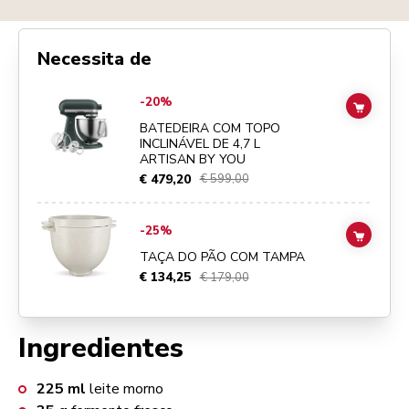
Necessita de
Go to
BATEDEIRA COM TOPO INCLINÁVEL DE 4,7 L ARTISAN BY YO
-20%
ADD TO
BATEDEIRA COM TOPO
INCLINÁVEL DE 4,7 L
ARTISAN BY YOU
€ 479,20
€ 599,00
Go to
TAÇA DO PÃO COM TAMPA
details page
-25%
ADD TO
TAÇA DO PÃO COM TAMPA
€ 134,25
€ 179,00
Ingredientes
225
ml
leite morno