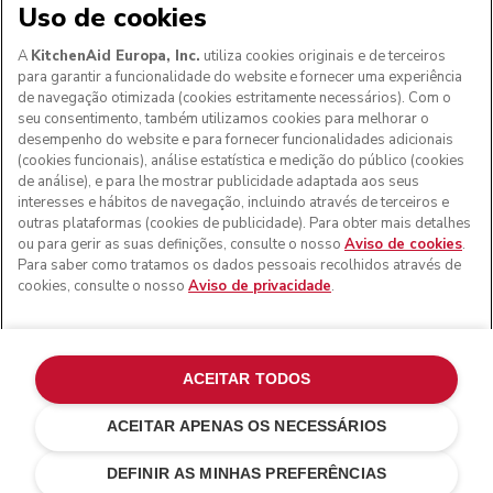
Uso de cookies
A
KitchenAid Europa, Inc.
utiliza cookies originais e de terceiros
para garantir a funcionalidade do website e fornecer uma experiência
de navegação otimizada (cookies estritamente necessários). Com o
seu consentimento, também utilizamos cookies para melhorar o
desempenho do website e para fornecer funcionalidades adicionais
(cookies funcionais), análise estatística e medição do público (cookies
de análise), e para lhe mostrar publicidade adaptada aos seus
Aos clientes nos Açores, Madeira e outros territórios
interesses e hábitos de navegação, incluindo através de terceiros e
portugueses
: Por favor, contacte a nossa equipa de Apoio
outras plataformas (cookies de publicidade). Para obter mais detalhes
ao Cliente para efetuar a sua encomenda, de forma a
ou para gerir as suas definições, consulte o nosso
Aviso de cookies
.
podermos fornecer os custos de envio exatos e aplicar a
Para saber como tratamos os dados pessoais recolhidos através de
taxa de IVA correta
cookies, consulte o nosso
Aviso de privacidade
.
© KitchenAid 2026 - Todos os direitos reservados.
KitchenAid e o design da batedeira são marcas comerciais
nos EUA e noutros locais.
ACEITAR TODOS
Gerir as minhas cookies
Aviso de privacidade
ACEITAR APENAS OS NECESSÁRIOS
Política de cookies
Outros países
Resolução de litígios online
DEFINIR AS MINHAS PREFERÊNCIAS