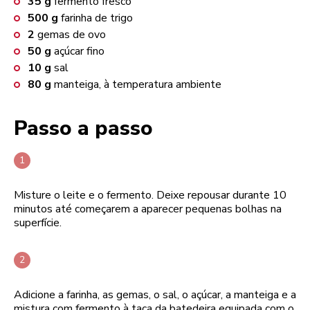
35
g
fermento fresco
500
g
farinha de trigo
2
gemas de ovo
50
g
açúcar fino
10
g
sal
80
g
manteiga, à temperatura ambiente
Passo a passo
Misture o leite e o fermento. Deixe repousar durante 10
minutos até começarem a aparecer pequenas bolhas na
superfície.
Adicione a farinha, as gemas, o sal, o açúcar, a manteiga e a
mistura com fermento à taça da batedeira equipada com o