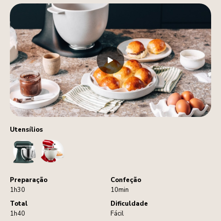
Utensílios
StandMixer
BreadBowl
Preparação
Confeção
1h30
10min
Total
Dificuldade
1h40
Fácil