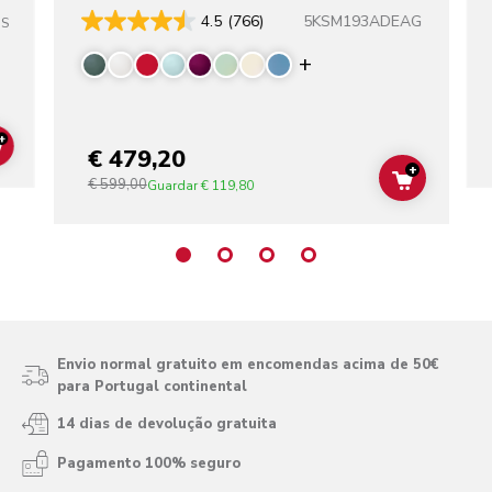
5KSM193ADEAG
4.5
(766)
SS
Display more color
+
€ 479,20
ADD TO CART
+
€ 599,00
ADD TO C
Guardar
€ 119,80
Envio normal gratuito em encomendas acima de 50€
para Portugal continental
14 dias de devolução gratuita
Pagamento 100% seguro