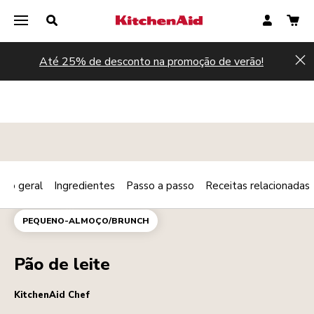
Até 25% de desconto na promoção de verão!
Hi
são geral
Ingredientes
Passo a passo
Receitas relacionadas
Print
PADARIA
SOBREMESAS
Share
PEQUENO-ALMOÇO/BRUNCH
Pão de leite
KitchenAid Chef