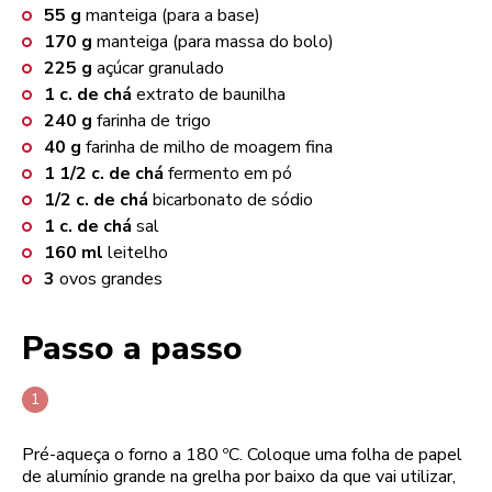
55
g
manteiga (para a base)
170
g
manteiga (para massa do bolo)
225
g
açúcar granulado
1
c. de chá
extrato de baunilha
240
g
farinha de trigo
40
g
farinha de milho de moagem fina
1 1/2
c. de chá
fermento em pó
1/2
c. de chá
bicarbonato de sódio
1
c. de chá
sal
160
ml
leitelho
3
ovos grandes
Passo a passo
Pré-aqueça o forno a 180 ºC. Coloque uma folha de papel
de alumínio grande na grelha por baixo da que vai utilizar,