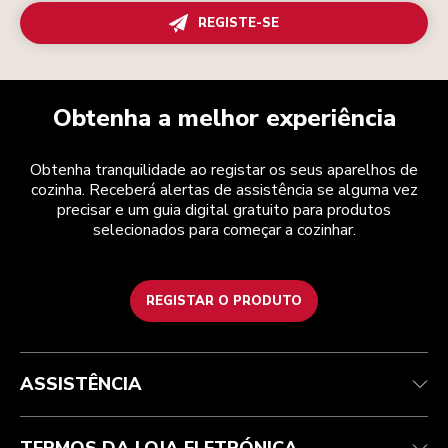
REGISTE-SE
Obtenha a melhor experiência
Obtenha tranquilidade ao registar os seus aparelhos de
cozinha. Receberá alertas de assistência se alguma vez
precisar e um guia digital gratuito para produtos
selecionados para começar a cozinhar.
REGISTAR O PRODUTO
Health Check
Termos e condições
A marca
Atendimento ao cliente
Envio e entrega
A nossa história
ASSISTÊNCIA
Acompanhar a sua encomenda
Devoluções e reembolsos
Garantia e documentos
Marca
Contacte-nos
Declaração de acessibilidade
Perguntas frequentes
ODR