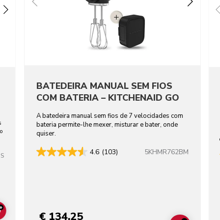
BATEDEIRA MANUAL SEM FIOS
COM BATERIA – KITCHENAID GO
A batedeira manual sem fios de 7 velocidades com
s
bateria permite-lhe mexer, misturar e bater, onde
ho
quiser.
5KHMR762BM
4.6
(103)
SS
+
€ 134,25
ADD TO CART