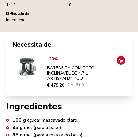
1h10
8
Dificuldade
Intermédio
Necessita de
Go to
BATEDEIRA COM TOPO INCLINÁVEL DE 4,7 L ARTISAN BY YO
-20%
ADD TO
BATEDEIRA COM TOPO
INCLINÁVEL DE 4,7 L
ARTISAN BY YOU
€ 479,20
€ 599,00
Ingredientes
100
g
açúcar mascavado claro
85
g
mel (para a base)
85
g
mel (para a massa do bolo)