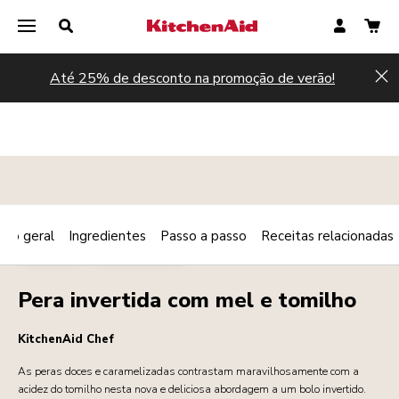
Até 25% de desconto na promoção de verão!
Hi
são geral
Ingredientes
Passo a passo
Receitas relacionadas
Print
PADARIA
SOBREMESAS
Share
Pera invertida com mel e tomilho
KitchenAid Chef
As peras doces e caramelizadas contrastam maravilhosamente com a
acidez do tomilho nesta nova e deliciosa abordagem a um bolo invertido.