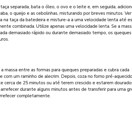
aça separada, bata o óleo, o ovo e o leite e, em seguida, adicion
aba, o queijo e as cebolinhas, misturando por breves minutos. Ver
a na taça da batedeira e misture-a a uma velocidade lenta até e
ente combinada. Utilize apenas uma velocidade lenta. Se a mass
rada demasiado rápido ou durante demasiado tempo, os queques
uros.
a a massa entre as formas para queques preparadas e cubra cada
e com um raminho de alecrim. Depois, coza no forno pré-aquecid
te cerca de 25 minutos ou até terem crescido e estarem dourado
arrefecer durante alguns minutos antes de transferir para uma gr
arrefecer completamente.