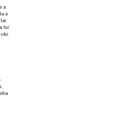
e a
ta a
star
a for
 vão
o
s.
elha