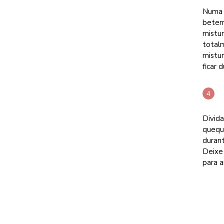
Numa t
beterr
mistur
totalm
mistu
ficar d
Divid
quequ
duran
Deixe 
para 