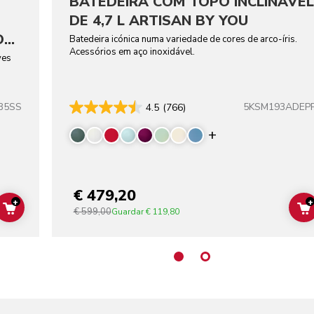
BATEDEIRA COM TOPO INCLINÁVEL
DE 4,7 L ARTISAN BY YOU
O
Batedeira icónica numa variedade de cores de arco-íris.
Acessórios em aço inoxidável.
ves
B5SS
5KSM193ADEP
4.5
(766)
Display more co
€ 479,20
+
+
€ 599,00
ADD TO CART
Guardar
€ 119,80