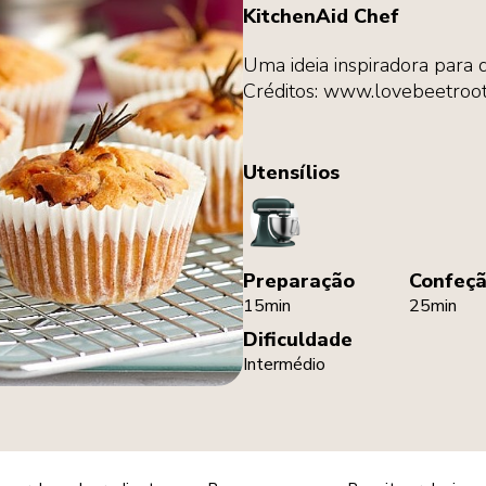
KitchenAid Chef
Uma ideia inspiradora para 
Créditos: www.lovebeetroot
Utensílios
StandMixer
Preparação
Confeç
15min
25min
Dificuldade
Intermédio