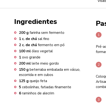
Visão
Ingredientes
Pa
200
g
farinha sem fermento
1
c. de chá
sal fino
2
c. de chá
fermento em pó
Pré-a
100
ml
óleo vegetal
forma
1
ovo grande
200
ml
leite meio gordo
150
g
beterraba embalada em vácuo,
escorrida e em cubos
Coloqu
125
g
queijo feta
Artisa
combi
5
cebolinhas, fatiadas finamente
6
raminhos de alecrim