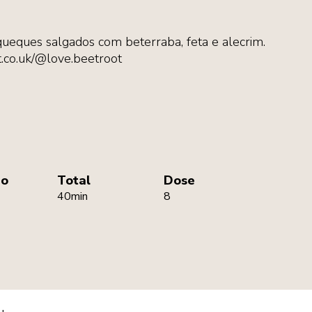
queques salgados com beterraba, feta e alecrim.
.co.uk/@love.beetroot
ão
Total
Dose
40min
8