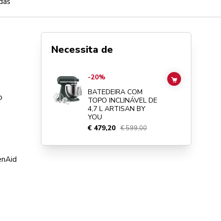
das
Necessita de
Go to
BATEDEIRA COM TOPO INCLINÁVEL DE 4,7 L ARTI
-20%
ADD TO CAR
BATEDEIRA COM
o
TOPO INCLINÁVEL DE
4,7 L ARTISAN BY
YOU
€ 479,20
€ 599,00
enAid