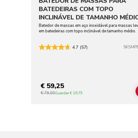
BATEDOR DE MASSAS PARA
BATEDEIRAS COM TOPO
INCLINÁVEL DE TAMANHO MÉDI
EM AÇO INOXIDÁVEL
Batedor de massas em aço inoxidável para massas le
em batedeiras com topo inclinável de tamanho médio.
5KSMP
4.7
(57)
€ 59,25
€ 79,00
Guardar
€ 19,75