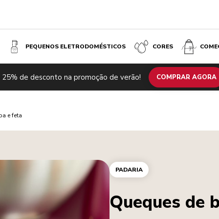
PEQUENOS ELETRODOMÉSTICOS
CORES
COME
 25% de desconto na promoção de verão!
COMPRAR AGORA
a e feta
PADARIA
Queques de b