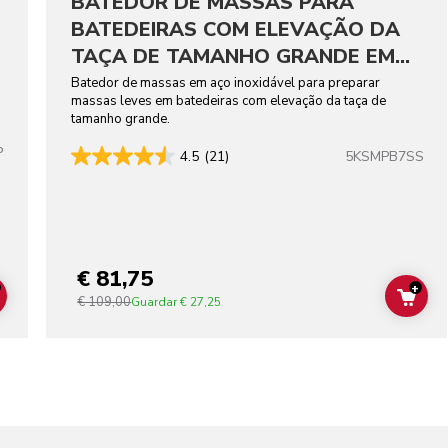
BATEDOR DE MASSAS PARA
BATEDEIRAS COM ELEVAÇÃO DA
TAÇA DE TAMANHO GRANDE EM
AÇO INOXIDÁVEL
Batedor de massas em aço inoxidável para preparar
massas leves em batedeiras com elevação da taça de
tamanho grande.
P
5KSMPB7SS
4.5
(21)
lors
€ 81,75
+
€ 109,00
ADD TO CART
ADD
Guardar
€ 27,25