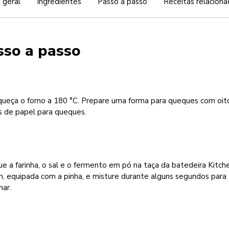
 geral
Ingredientes
Passo a passo
Receitas relaciona
sso a passo
queça o forno a 180 °C. Prepare uma forma para queques com oit
s de papel para queques.
e a farinha, o sal e o fermento em pó na taça da batedeira Kitch
n, equipada com a pinha, e misture durante alguns segundos para
nar.