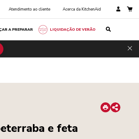
Atendimento ao cliente
Acerca da KitchenAid
ÇAR A PREPARAR
LIQUIDAÇÃO DE VERÃO
Hid
Print
Share
eterraba e feta