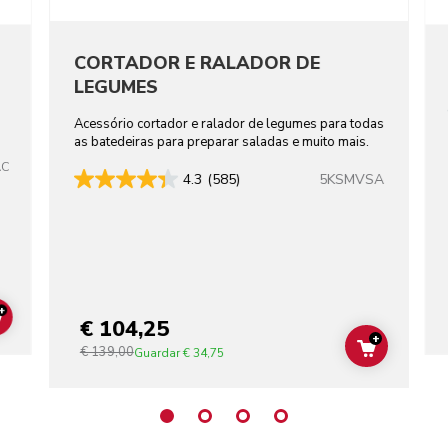
CORTADOR E RALADOR DE
LEGUMES
Acessório cortador e ralador de legumes para todas
as batedeiras para preparar saladas e muito mais.
AC
5KSMVSA
4.3
(585)
+
€ 104,25
ADD TO CART
+
€ 139,00
ADD TO C
Guardar
€ 34,75