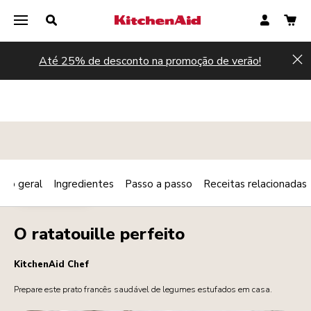
Até 25% de desconto na promoção de verão!
Hi
são geral
Ingredientes
Passo a passo
Receitas relacionadas
Print
VEGETARIANO
Share
O ratatouille perfeito
KitchenAid Chef
Prepare este prato francês saudável de legumes estufados em casa.