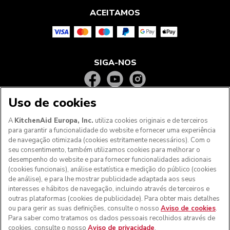
ACEITAMOS
SIGA-NOS
Uso de cookies
A
KitchenAid Europa, Inc.
utiliza cookies originais e de terceiros
para garantir a funcionalidade do website e fornecer uma experiência
de navegação otimizada (cookies estritamente necessários). Com o
seu consentimento, também utilizamos cookies para melhorar o
desempenho do website e para fornecer funcionalidades adicionais
(cookies funcionais), análise estatística e medição do público (cookies
de análise), e para lhe mostrar publicidade adaptada aos seus
Aos clientes nos Açores, Madeira e outros territórios
interesses e hábitos de navegação, incluindo através de terceiros e
portugueses
: Por favor, contacte a nossa equipa de Apoio
outras plataformas (cookies de publicidade). Para obter mais detalhes
ao Cliente para efetuar a sua encomenda, de forma a
ou para gerir as suas definições, consulte o nosso
Aviso de cookies
.
podermos fornecer os custos de envio exatos e aplicar a
Para saber como tratamos os dados pessoais recolhidos através de
taxa de IVA correta
cookies, consulte o nosso
Aviso de privacidade
.