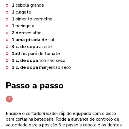
1
cebola grande
1
curgete
1
pimento vermelho
1
beringela
2
dentes
alho
1
uma pitada de
sal
3
c. de sopa
azeite
150
ml
puré de tomate
1
c. de sopa
tomilho seco
1
c. de sopa
manjericão seco
Passo a passo
Encaixe o cortador/ralador rápido equipado com o disco
para cortar na batedeira. Rode a alavanca de controlo de
velocidade para a posição 6 e passe a cebola e os dentes