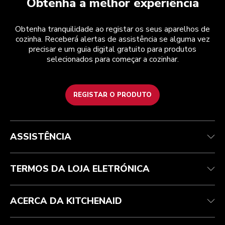
Obtenha a melhor experiência
Obtenha tranquilidade ao registar os seus aparelhos de
cozinha. Receberá alertas de assistência se alguma vez
precisar e um guia digital gratuito para produtos
selecionados para começar a cozinhar.
REGISTAR O PRODUTO
Health Check
Termos e condições
A marca
Atendimento ao cliente
Envio e entrega
A nossa história
ASSISTÊNCIA
Acompanhar a sua encomenda
Devoluções e reembolsos
Garantia e documentos
Marca
Contacte-nos
Declaração de acessibilidade
Perguntas frequentes
ODR
TERMOS DA LOJA ELETRÓNICA
ACERCA DA KITCHENAID