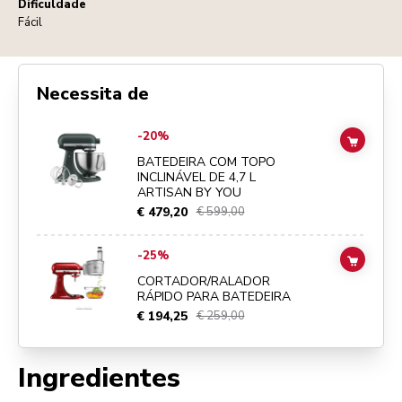
Dificuldade
Fácil
Necessita de
Go to
BATEDEIRA COM TOPO INCLINÁVEL DE 4,7 L ARTISAN BY YO
-20%
ADD TO
BATEDEIRA COM TOPO
INCLINÁVEL DE 4,7 L
ARTISAN BY YOU
€ 479,20
€ 599,00
Go to
CORTADOR/RALADOR RÁPIDO PARA BATEDEIRA
details pa
-25%
ADD TO
CORTADOR/RALADOR
RÁPIDO PARA BATEDEIRA
€ 194,25
€ 259,00
Ingredientes