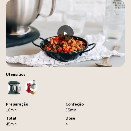
Utensílios
StandMixer
FoodProcessorAttachment
Preparação
Confeção
10min
35min
Total
Dose
45min
4