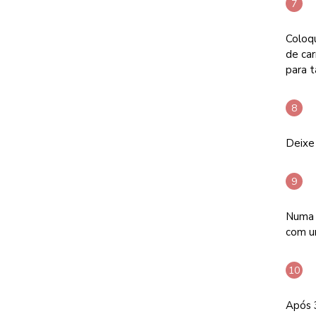
Coloq
de car
para t
Deixe
Numa 
com u
Após 