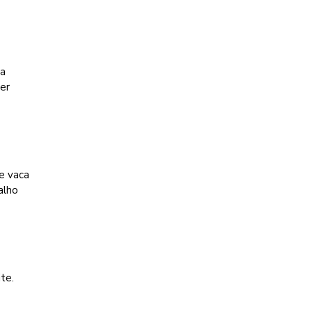
 a
ter
e vaca
alho
te.