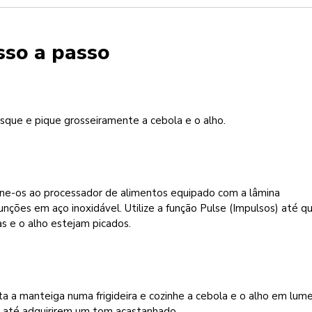
sso a passo
sque e pique grosseiramente a cebola e o alho.
one-os ao processador de alimentos equipado com a lâmina
unções em aço inoxidável. Utilize a função Pulse (Impulsos) até q
s e o alho estejam picados.
a a manteiga numa frigideira e cozinhe a cebola e o alho em lum
 até adquirirem um tom acastanhado.