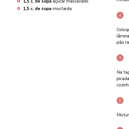
1,5
c. de sopa
açúcar mascavado
1,5
c. de sopa
mostarda
Coloq
lâmina
pão ra
Na taç
picada
cozinh
Mistur