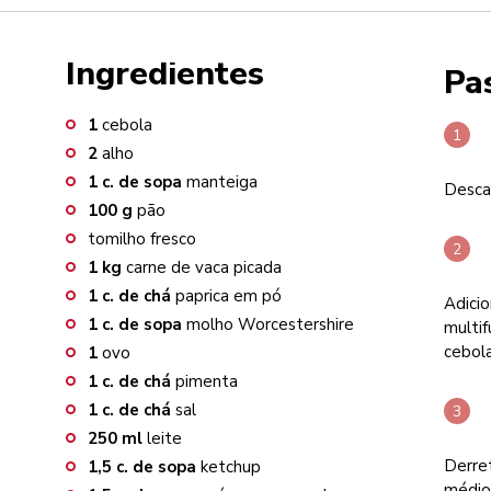
Ingredientes
Pa
1
cebola
2
alho
1
c. de sopa
manteiga
Desca
100
g
pão
tomilho fresco
1
kg
carne de vaca picada
1
c. de chá
paprica em pó
Adici
1
c. de sopa
molho Worcestershire
multif
cebola
1
ovo
1
c. de chá
pimenta
1
c. de chá
sal
250
ml
leite
Derret
1,5
c. de sopa
ketchup
médio