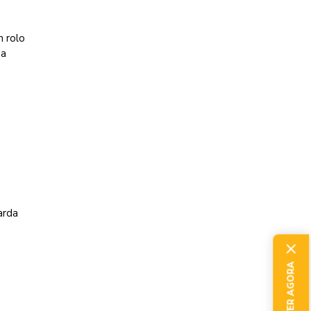
 rolo
da
arda