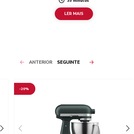
35 minutos
tes
Duration
LER MAIS
ANTERIOR
SEGUINTE
-20%