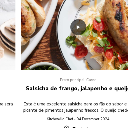
Prato principal, Carne
Salsicha de frango, jalapenho e queij
ha será
Esta é uma excelente salsicha para os fãs do sabor e
picante de pimentos jalapenho frescos. O queijo ched
confere um toque cremoso a esta receita, tornando
KitchenAid Chef - 04 December 2024
uma das favoritas dos amantes do churrasco caseiro