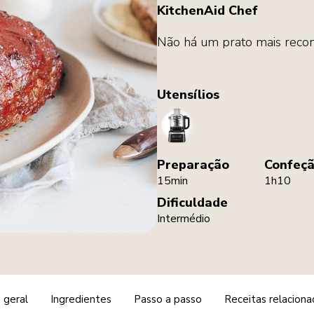
KitchenAid Chef
Não há um prato mais reconf
Utensílios
FoodProcessor
Preparação
Confeç
15min
1h10
Dificuldade
Intermédio
 geral
Ingredientes
Passo a passo
Receitas relaciona