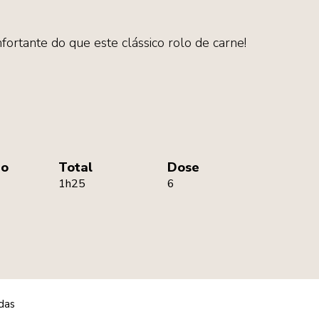
ortante do que este clássico rolo de carne!
ão
Total
Dose
1h25
6
das