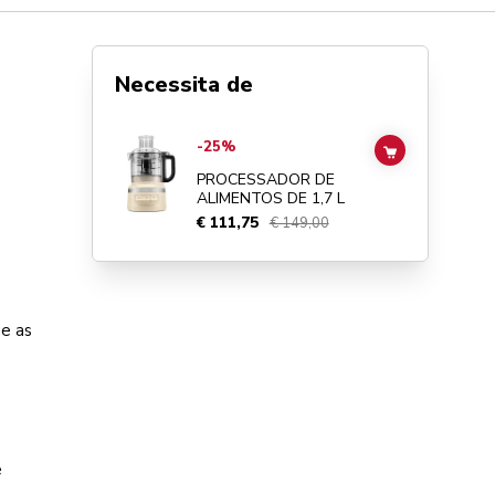
Necessita de
Go to
PROCESSADOR DE ALIMENTOS DE 1,7 L
details pa
-25%
ADD TO CAR
PROCESSADOR DE
ALIMENTOS DE 1,7 L
€ 111,75
€ 149,00
ue as
e