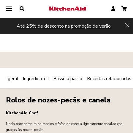
Até 25% de desconto na promoção de verão!
Hi
são geral
Ingredientes
Passo a passo
Receitas relacionadas
Print
PADARIA
Share
Rolos de nozes-pecãs e canela
KitchenAid Chef
Nada bate estes rolos macios e fofos de canela ligeiramente estaladiços
graças às nozes-pecãs.