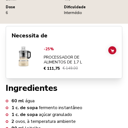
Dose
Dificuldade
6
Intermédio
Necessita de
Go to
PROCESSADOR DE ALIMENTOS DE 1,7 L
details page
-25%
ADD TO
PROCESSADOR DE
ALIMENTOS DE 1,7 L
€ 111,75
€ 149,00
Ingredientes
60
ml
água
1
c. de sopa
fermento instantâneo
1
c. de sopa
açúcar granulado
2
ovos, à temperatura ambiente