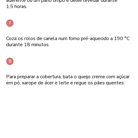
aderente ou um pano limpo e deixe levedar durante
1,5 horas.
Coza os rolos de canela num forno pré-aquecido a 190 °C
durante 18 minutos.
Para preparar a cobertura, bata o queijo creme com açúcar
em pó, xarope de ácer e leite e regue os pães quentes.