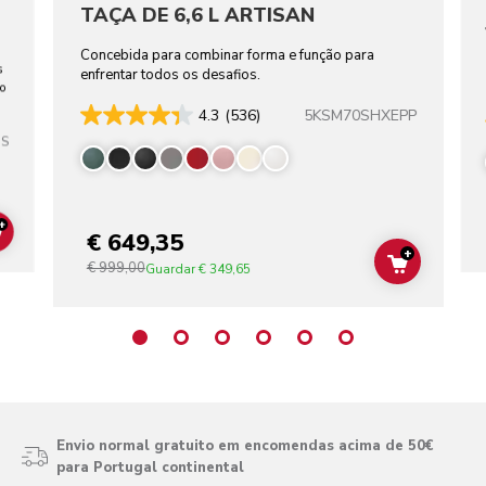
TAÇA DE 6,6 L ARTISAN
Concebida para combinar forma e função para
s
enfrentar todos os desafios.
ho
5KSM70SHXEPP
4.3
(536)
SS
+
€ 649,35
ADD TO CART
+
€ 999,00
ADD TO C
Guardar
€ 349,65
Envio normal gratuito em encomendas acima de 50€
para Portugal continental