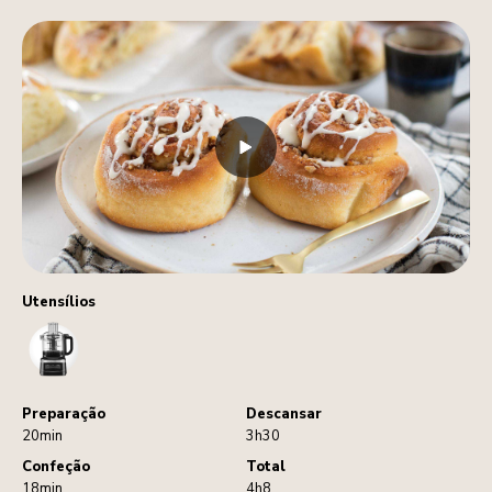
Utensílios
FoodProcessor
Preparação
Descansar
20min
3h30
Confeção
Total
18min
4h8