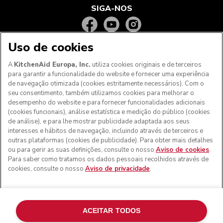
SIGA-NOS
Uso de cookies
A
KitchenAid Europa, Inc.
utiliza cookies originais e de terceiros
para garantir a funcionalidade do website e fornecer uma experiência
de navegação otimizada (cookies estritamente necessários). Com o
seu consentimento, também utilizamos cookies para melhorar o
desempenho do website e para fornecer funcionalidades adicionais
(cookies funcionais), análise estatística e medição do público (cookies
de análise), e para lhe mostrar publicidade adaptada aos seus
Aos clientes nos Açores, Madeira e outros territórios
interesses e hábitos de navegação, incluindo através de terceiros e
portugueses
: Por favor, contacte a nossa equipa de Apoio
outras plataformas (cookies de publicidade). Para obter mais detalhes
ao Cliente para efetuar a sua encomenda, de forma a
ou para gerir as suas definições, consulte o nosso
Aviso de cookies
.
podermos fornecer os custos de envio exatos e aplicar a
Para saber como tratamos os dados pessoais recolhidos através de
taxa de IVA correta
cookies, consulte o nosso
Aviso de privacidade
.
© KitchenAid 2026 - Todos os direitos reservados.
KitchenAid e o design da batedeira são marcas comerciais
nos EUA e noutros locais.
ACEITAR TODOS
Gerir as minhas cookies
Aviso de privacidade