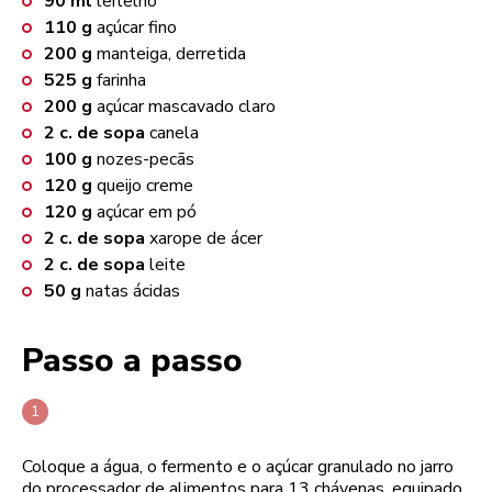
90
ml
leitelho
110
g
açúcar fino
200
g
manteiga, derretida
525
g
farinha
200
g
açúcar mascavado claro
2
c. de sopa
canela
100
g
nozes-pecãs
120
g
queijo creme
120
g
açúcar em pó
2
c. de sopa
xarope de ácer
2
c. de sopa
leite
50
g
natas ácidas
Passo a passo
Coloque a água, o fermento e o açúcar granulado no jarro
do processador de alimentos para 13 chávenas, equipado