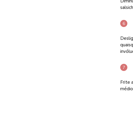
Diminu
salsic
Deslig
quaisq
invólu
Frite 
médio