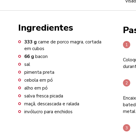
Visão
Ingredientes
Pa
333
g
carne de porco magra, cortada
em cubos
66
g
bacon
Coloq
sal
duran
pimenta preta
cebola em pó
alho em pó
salva fresca picada
Encai
maçã, descascada e ralada
batede
metal 
invólucro para enchidos