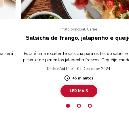
Prato principal, Carne
Salsicha de frango, jalapenho e queij
ha será
Esta é uma excelente salsicha para os fãs do sabor e
picante de pimentos jalapenho frescos. O queijo ched
confere um toque cremoso a esta receita, tornando
KitchenAid Chef - 04 December 2024
uma das favoritas dos amantes do churrasco caseiro
45 minutos
Sirva em pães torrados com mostarda de mel, toma
Duration
secos frescos, coentros e mais queijo cheddar.
LER MAIS