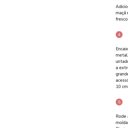
Adicio
maçã 
fresco
Encaix
metal.
untad
a extr
grand
acessó
10 cm
Rode a
moída 