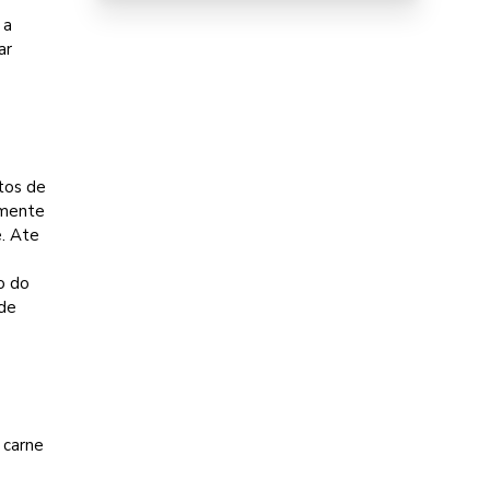
 a
ar
tos de
amente
. Ate
o do
 de
 carne