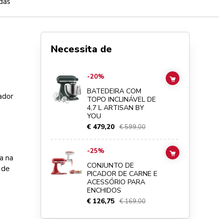
das
Necessita de
Go to
BATEDEIRA COM TOPO INCLINÁVEL DE 4,7 L ARTI
-20%
ADD TO CAR
BATEDEIRA COM
ador
TOPO INCLINÁVEL DE
4,7 L ARTISAN BY
YOU
€ 479,20
€ 599,00
Go to
CONJUNTO DE PICADOR DE CARNE E ACESSÓRIO
-25%
ADD TO CAR
a na
CONJUNTO DE
 de
PICADOR DE CARNE E
ACESSÓRIO PARA
ENCHIDOS
€ 126,75
€ 169,00