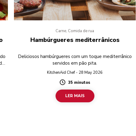
Carne, Comida de rua
o
Hambúrgueres mediterrânicos
 do
Deliciosos hambúrgueres com um toque mediterrânico
dar
servidos em pão pita.
-a
KitchenAid Chef - 28 May 2026
.
35 minutos
tes
Duration
LER MAIS