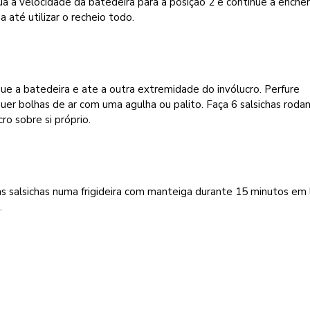
a a velocidade da batedeira para a posição 2 e continue a encher
ha até utilizar o recheio todo.
ue a batedeira e ate a outra extremidade do invólucro. Perfure
uer bolhas de ar com uma agulha ou palito. Faça 6 salsichas roda
cro sobre si próprio.
as salsichas numa frigideira com manteiga durante 15 minutos em
.