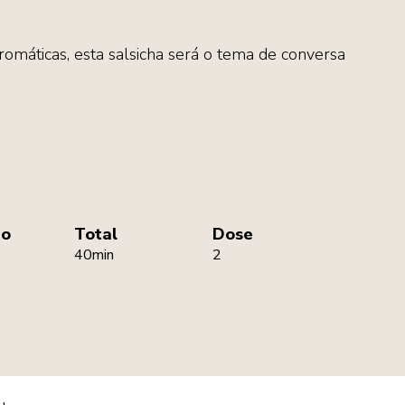
omáticas, esta salsicha será o tema de conversa
r
ão
Total
Dose
40min
2