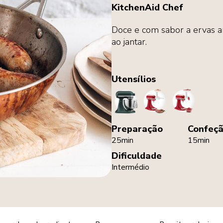
KitchenAid Chef
Doce e com sabor a ervas ar
ao jantar.
Utensílios
StandMixer
SausageStuffer
MeatGrinde
Preparação
Confeç
25min
15min
Dificuldade
Intermédio