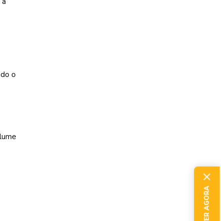
 a
ndo o
 lume