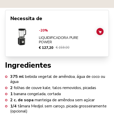
Necessita de
Go to
Liquidificadora Pure Power
details page
-20%
ADD TO
LIQUIDIFICADORA PURE
POWER
€ 127,20
€ 159,00
Ingredientes
375
ml
bebida vegetal de amêndoa, água de coco ou
água
2
folhas de couve kale, talos removidos, picadas
1
banana congelada, cortada
2
c. de sopa
manteiga de amêndoa sem açúcar
1/4
tâmara Medjol sem caroço, picada grosseiramente
(opcional)