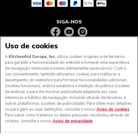
SIGA-NOS
Uso de cookies
A
KitchenAid Europa, Inc.
utiliza cookies originais e de terceiros
para garantir a funcionalidade do website e fornecer uma experiência
de navegação otimizada (cookies estritamente necessários). Com o
seu consentimento, também utilizamos cookies para melhorar o
desempenho do website e para fornecer funcionalidades adicionais
(cookies funcionais), análise estatística e medição do público (cookies
de análise), e para lhe mostrar publicidade adaptada aos seus
Aos clientes nos Açores, Madeira e outros territórios
interesses e hábitos de navegação, incluindo através de terceiros e
portugueses
: Por favor, contacte a nossa equipa de Apoio
outras plataformas (cookies de publicidade). Para obter mais detalhes
ao Cliente para efetuar a sua encomenda, de forma a
ou para gerir as suas definições, consulte o nosso
Aviso de cookies
.
podermos fornecer os custos de envio exatos e aplicar a
Para saber como tratamos os dados pessoais recolhidos através de
taxa de IVA correta
cookies, consulte o nosso
Aviso de privacidade
.
© KitchenAid 2026 - Todos os direitos reservados.
KitchenAid e o design da batedeira são marcas comerciais