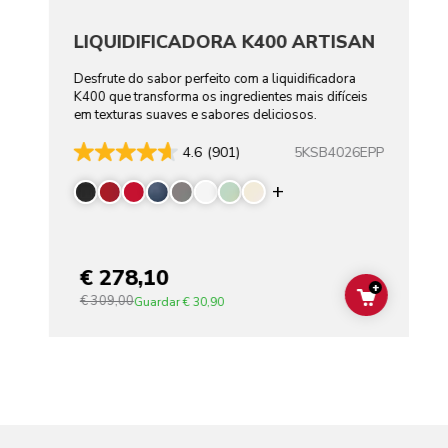
LIQUIDIFICADORA K400 ARTISAN
Desfrute do sabor perfeito com a liquidificadora
K400 que transforma os ingredientes mais difíceis
em texturas suaves e sabores deliciosos.
5KSB4026EPP
4.6
(901)
Display more color
€ 278,10
+
€ 309,00
ADD TO C
Guardar
€ 30,90