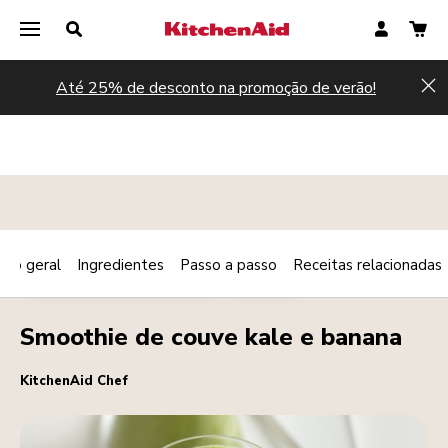
Até 25% de desconto na promoção de verão!
Hi
são geral
Ingredientes
Passo a passo
Receitas relacionadas
Print
PEQUENO-ALMOÇO/BRUNCH
BEBIDAS
Share
Smoothie de couve kale e banana
KitchenAid Chef