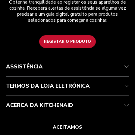
Obtenha tranquilidade ao registar os seus aparelhos de
cozinha. Receberá alertas de assistência se alguma vez
precisar e um guia digital gratuito para produtos
selecionados para começar a cozinhar.
REGISTAR O PRODUTO
Health Check
Termos e condições
A marca
Atendimento ao cliente
Envio e entrega
A nossa história
ASSISTÊNCIA
Acompanhar a sua encomenda
Devoluções e reembolsos
Garantia e documentos
Marca
Contacte-nos
Declaração de acessibilidade
Perguntas frequentes
ODR
TERMOS DA LOJA ELETRÓNICA
ACERCA DA KITCHENAID
ACEITAMOS