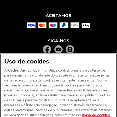
ACEITAMOS
SIGA-NOS
Uso de cookies
A
KitchenAid Europa, Inc.
utiliza cookies originais e de terceiros
para garantir a funcionalidade do website e fornecer uma experiência
de navegação otimizada (cookies estritamente necessários). Com o
seu consentimento, também utilizamos cookies para melhorar o
desempenho do website e para fornecer funcionalidades adicionais
(cookies funcionais), análise estatística e medição do público (cookies
de análise), e para lhe mostrar publicidade adaptada aos seus
Aos clientes nos Açores, Madeira e outros territórios
interesses e hábitos de navegação, incluindo através de terceiros e
portugueses
: Por favor, contacte a nossa equipa de Apoio
outras plataformas (cookies de publicidade). Para obter mais detalhes
ao Cliente para efetuar a sua encomenda, de forma a
ou para gerir as suas definições, consulte o nosso
Aviso de cookies
.