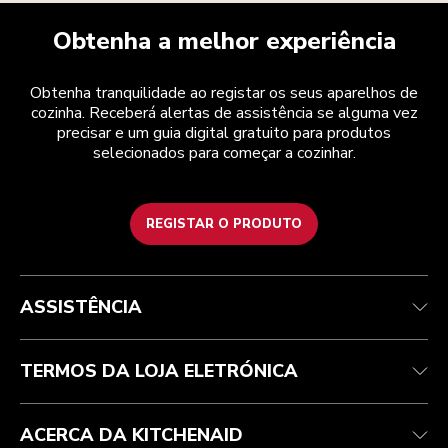
Obtenha a melhor experiência
Obtenha tranquilidade ao registar os seus aparelhos de
cozinha. Receberá alertas de assistência se alguma vez
precisar e um guia digital gratuito para produtos
selecionados para começar a cozinhar.
REGISTAR O PRODUTO
Health Check
Termos e condições
A marca
Atendimento ao cliente
Envio e entrega
A nossa história
ASSISTÊNCIA
Acompanhar a sua encomenda
Devoluções e reembolsos
Garantia e documentos
Marca
Contacte-nos
Declaração de acessibilidade
Perguntas frequentes
ODR
TERMOS DA LOJA ELETRÓNICA
ACERCA DA KITCHENAID