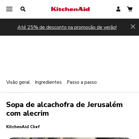
Até 25% de desconto na promoção de verão!
Hi
Visão geral
Ingredientes
Passo a passo
Print
QUENTE
Share
Sopa de alcachofra de Jerusalém
com alecrim
KitchenAid Chef