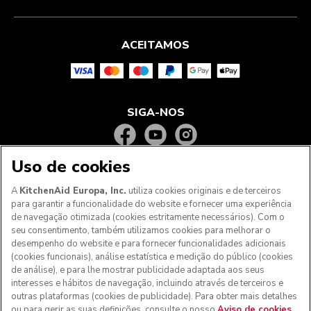
ACEITAMOS
SIGA-NOS
Uso de cookies
A
KitchenAid Europa, Inc.
utiliza cookies originais e de terceiros
para garantir a funcionalidade do website e fornecer uma experiência
de navegação otimizada (cookies estritamente necessários). Com o
seu consentimento, também utilizamos cookies para melhorar o
desempenho do website e para fornecer funcionalidades adicionais
(cookies funcionais), análise estatística e medição do público (cookies
de análise), e para lhe mostrar publicidade adaptada aos seus
Aos clientes nos Açores, Madeira e outros territórios
interesses e hábitos de navegação, incluindo através de terceiros e
portugueses
: Por favor, contacte a nossa equipa de Apoio
outras plataformas (cookies de publicidade). Para obter mais detalhes
ao Cliente para efetuar a sua encomenda, de forma a
ou para gerir as suas definições, consulte o nosso
Aviso de cookies
.