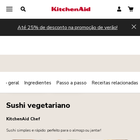
Até 25% de desconto na promoção de verão!
Hi
são geral
Ingredientes
Passo a passo
Receitas relacionadas
Print
PRATO PRINCIPAL
VEGETARIANO
Share
Sushi vegetariano
KitchenAid Chef
Sushi simples e rápido: perfeito para o almoço ou jantar!