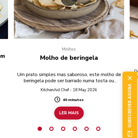
Molhos
om
Molho de beringela
D
Um prato simples mas saboroso, este molho de
beringela pode ser barrado numa tosta ou
aq
SUBSCREVER AGORA
servido numa festa.
KitchenAid Chef - 18 May 2026
40 minutos
Duration
LER MAIS