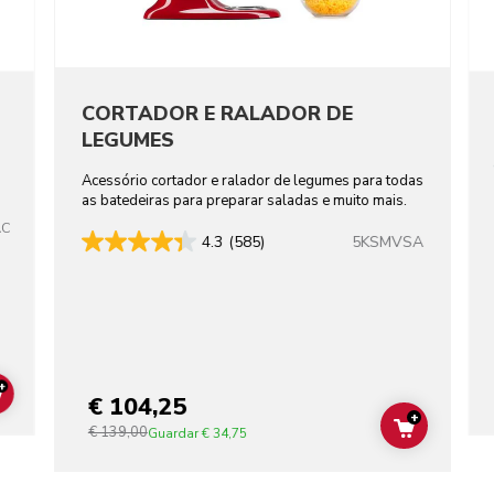
CORTADOR E RALADOR DE
LEGUMES
Acessório cortador e ralador de legumes para todas
as batedeiras para preparar saladas e muito mais.
AC
5KSMVSA
4.3
(585)
+
€ 104,25
ADD TO CART
+
€ 139,00
ADD TO C
Guardar
€ 34,75