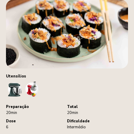
Utensílios
StandMixer
FoodProcessorAttachment
Preparação
Total
20min
20min
Dose
Dificuldade
6
Intermédio