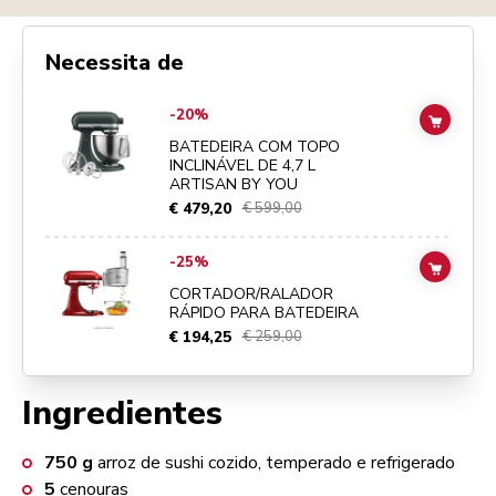
Necessita de
Go to
BATEDEIRA COM TOPO INCLINÁVEL DE 4,7 L ARTISAN BY YO
-20%
ADD TO
BATEDEIRA COM TOPO
INCLINÁVEL DE 4,7 L
ARTISAN BY YOU
€ 479,20
€ 599,00
Go to
CORTADOR/RALADOR RÁPIDO PARA BATEDEIRA
details pa
-25%
ADD TO
CORTADOR/RALADOR
RÁPIDO PARA BATEDEIRA
€ 194,25
€ 259,00
Ingredientes
750
g
arroz de sushi cozido, temperado e refrigerado
5
cenouras