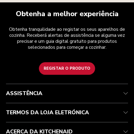
Obtenha a melhor experiência
Obtenha tranquilidade ao registar os seus aparelhos de
cozinha. Receberá alertas de assistência se alguma vez
precisar e um guia digital gratuito para produtos
selecionados para começar a cozinhar.
REGISTAR O PRODUTO
Health Check
Termos e condições
A marca
Atendimento ao cliente
Envio e entrega
A nossa história
ASSISTÊNCIA
Acompanhar a sua encomenda
Devoluções e reembolsos
Garantia e documentos
Marca
Contacte-nos
Declaração de acessibilidade
Perguntas frequentes
ODR
TERMOS DA LOJA ELETRÓNICA
ACERCA DA KITCHENAID