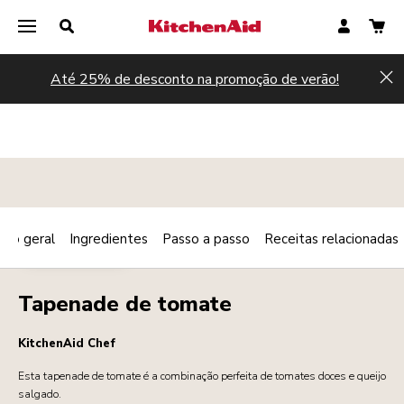
Até 25% de desconto na promoção de verão!
Hi
são geral
Ingredientes
Passo a passo
Receitas relacionadas
Print
AMUSE-BOUCHE
Share
Tapenade de tomate
KitchenAid Chef
Esta tapenade de tomate é a combinação perfeita de tomates doces e queijo
salgado.