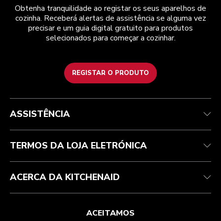
Obtenha tranquilidade ao registar os seus aparelhos de
cozinha. Receberá alertas de assistência se alguma vez
precisar e um guia digital gratuito para produtos
selecionados para começar a cozinhar.
REGISTAR O PRODUTO
Health Check
Termos e condições
A marca
Atendimento ao cliente
Envio e entrega
A nossa história
ASSISTÊNCIA
Acompanhar a sua encomenda
Devoluções e reembolsos
Garantia e documentos
Marca
Contacte-nos
Declaração de acessibilidade
Perguntas frequentes
ODR
TERMOS DA LOJA ELETRÓNICA
ACERCA DA KITCHENAID
ACEITAMOS