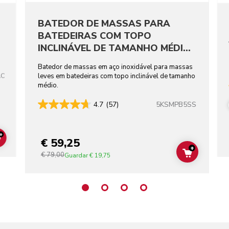
BATEDOR DE MASSAS PARA
BATEDEIRAS COM TOPO
INCLINÁVEL DE TAMANHO MÉDIO
EM AÇO INOXIDÁVEL
Batedor de massas em aço inoxidável para massas
AC
leves em batedeiras com topo inclinável de tamanho
médio.
5KSMPB5SS
4.7
(57)
+
€ 59,25
ADD TO CART
+
€ 79,00
ADD TO C
Guardar
€ 19,75