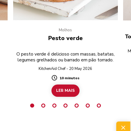
Molhos
e
To
Pesto verde
M
O pesto verde é delicioso com massas, batatas,
legumes grelhados ou barrado em pão torrado.
r
KitchenAid Chef - 20 May 2026
10 minutos
Duration
LER MAIS