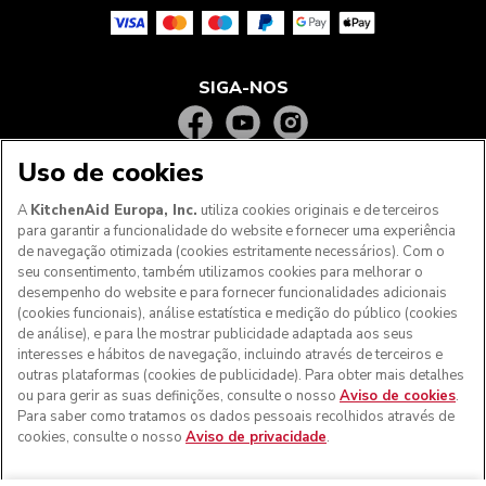
SIGA-NOS
Uso de cookies
A
KitchenAid Europa, Inc.
utiliza cookies originais e de terceiros
para garantir a funcionalidade do website e fornecer uma experiência
de navegação otimizada (cookies estritamente necessários). Com o
seu consentimento, também utilizamos cookies para melhorar o
desempenho do website e para fornecer funcionalidades adicionais
(cookies funcionais), análise estatística e medição do público (cookies
de análise), e para lhe mostrar publicidade adaptada aos seus
Aos clientes nos Açores, Madeira e outros territórios
interesses e hábitos de navegação, incluindo através de terceiros e
portugueses
: Por favor, contacte a nossa equipa de Apoio
outras plataformas (cookies de publicidade). Para obter mais detalhes
ao Cliente para efetuar a sua encomenda, de forma a
ou para gerir as suas definições, consulte o nosso
Aviso de cookies
.
podermos fornecer os custos de envio exatos e aplicar a
Para saber como tratamos os dados pessoais recolhidos através de
taxa de IVA correta
cookies, consulte o nosso
Aviso de privacidade
.
© KitchenAid 2026 - Todos os direitos reservados.
KitchenAid e o design da batedeira são marcas comerciais