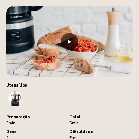
Utensílios
FoodProcessor
Preparação
Total
5min
5min
Dose
Dificuldade
2
Fácil