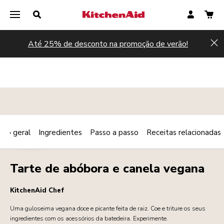
Até 25% de desconto na promoção de verão!
Hi
são geral
Ingredientes
Passo a passo
Receitas relacionadas
Print
PADARIA
Share
Tarte de abóbora e canela vegana
KitchenAid Chef
Uma guloseima vegana doce e picante feita de raiz. Coe e triture os seus
ingredientes com os acessórios da batedeira. Experimente.