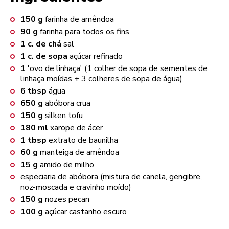
150
g
farinha de amêndoa
90
g
farinha para todos os fins
1
c. de chá
sal
1
c. de sopa
açúcar refinado
1
'ovo de linhaça' (1 colher de sopa de sementes de
linhaça moídas + 3 colheres de sopa de água)
6
tbsp
água
650
g
abóbora crua
150
g
silken tofu
180
ml
xarope de ácer
1
tbsp
extrato de baunilha
60
g
manteiga de amêndoa
15
g
amido de milho
especiaria de abóbora (mistura de canela, gengibre,
noz-moscada e cravinho moído)
150
g
nozes pecan
100
g
açúcar castanho escuro