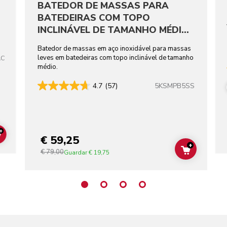
BATEDOR DE MASSAS PARA
BATEDEIRAS COM TOPO
INCLINÁVEL DE TAMANHO MÉDIO
EM AÇO INOXIDÁVEL
Batedor de massas em aço inoxidável para massas
leves em batedeiras com topo inclinável de tamanho
AC
médio.
5KSMPB5SS
4.7
(57)
+
€ 59,25
ADD TO CART
+
€ 79,00
ADD TO C
Guardar
€ 19,75