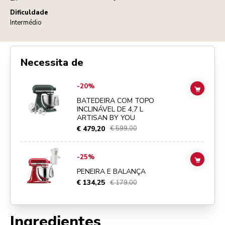
Dificuldade
Intermédio
Necessita de
Go to
BATEDEIRA COM TOPO INCLINÁVEL DE 4,7 L ARTISAN BY YO
-20%
ADD TO
BATEDEIRA COM TOPO
INCLINÁVEL DE 4,7 L
ARTISAN BY YOU
€ 479,20
€ 599,00
Go to
PENEIRA E BALANÇA
details page
-25%
ADD TO
PENEIRA E BALANÇA
€ 134,25
€ 179,00
Ingredientes