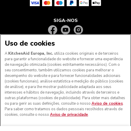
SIGA-NOS
Uso de cookies
A
KitchenAid Europa, Inc.
utiliza cookies originais e de terceiros
para garantir a funcionalidade do website e fornecer uma experiência
de navegação otimizada (cookies estritamente necessários). Com o
seu consentimento, também utilizamos cookies para melhorar o
desempenho do website e para fornecer funcionalidades adicionais
(cookies funcionais), análise estatística e medição do público (cookies
de análise), e para lhe mostrar publicidade adaptada aos seus
Aos clientes nos Açores, Madeira e outros territórios
interesses e hábitos de navegação, incluindo através de terceiros e
portugueses
: Por favor, contacte a nossa equipa de Apoio
outras plataformas (cookies de publicidade). Para obter mais detalhes
ao Cliente para efetuar a sua encomenda, de forma a
ou para gerir as suas definições, consulte o nosso
Aviso de cookies
.
podermos fornecer os custos de envio exatos e aplicar a
Para saber como tratamos os dados pessoais recolhidos através de
taxa de IVA correta
cookies, consulte o nosso
Aviso de privacidade
.
© KitchenAid 2026 - Todos os direitos reservados.
KitchenAid e o design da batedeira são marcas comerciais