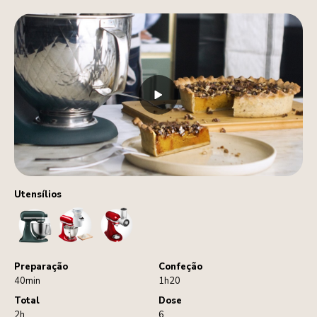
Utensílios
StandMixer
Sifter
VegetableSlicerAndShredder
Preparação
Confeção
40min
1h20
Total
Dose
2h
6