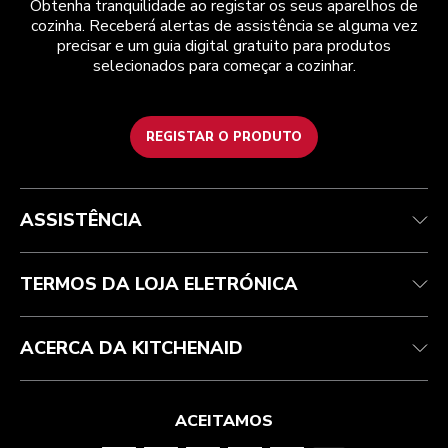
Obtenha tranquilidade ao registar os seus aparelhos de
cozinha. Receberá alertas de assistência se alguma vez
precisar e um guia digital gratuito para produtos
selecionados para começar a cozinhar.
REGISTAR O PRODUTO
Health Check
Termos e condições
A marca
Atendimento ao cliente
Envio e entrega
A nossa história
ASSISTÊNCIA
Acompanhar a sua encomenda
Devoluções e reembolsos
Garantia e documentos
Marca
Contacte-nos
Declaração de acessibilidade
Perguntas frequentes
ODR
TERMOS DA LOJA ELETRÓNICA
ACERCA DA KITCHENAID
ACEITAMOS