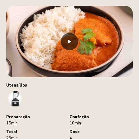
Utensílios
Blender
Preparação
Confeção
15min
10min
Total
Dose
25min
4