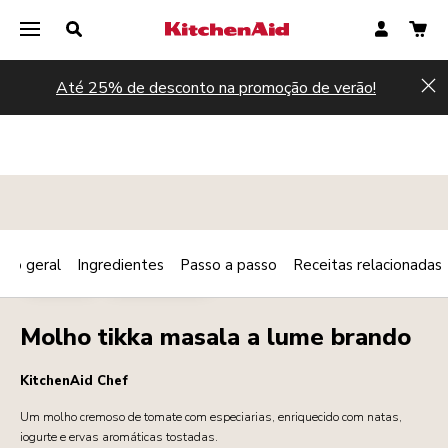
Até 25% de desconto na promoção de verão!
Hi
são geral
Ingredientes
Passo a passo
Receitas relacionadas
Print
MOLHOS
VEGETARIANO
Share
Molho tikka masala a lume brando
KitchenAid Chef
Um molho cremoso de tomate com especiarias, enriquecido com natas,
iogurte e ervas aromáticas tostadas.