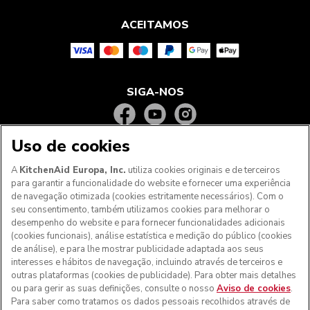
ACEITAMOS
SIGA-NOS
Uso de cookies
A
KitchenAid Europa, Inc.
utiliza cookies originais e de terceiros
para garantir a funcionalidade do website e fornecer uma experiência
de navegação otimizada (cookies estritamente necessários). Com o
seu consentimento, também utilizamos cookies para melhorar o
desempenho do website e para fornecer funcionalidades adicionais
(cookies funcionais), análise estatística e medição do público (cookies
de análise), e para lhe mostrar publicidade adaptada aos seus
Aos clientes nos Açores, Madeira e outros territórios
interesses e hábitos de navegação, incluindo através de terceiros e
portugueses
: Por favor, contacte a nossa equipa de Apoio
outras plataformas (cookies de publicidade). Para obter mais detalhes
ao Cliente para efetuar a sua encomenda, de forma a
ou para gerir as suas definições, consulte o nosso
Aviso de cookies
.
podermos fornecer os custos de envio exatos e aplicar a
Para saber como tratamos os dados pessoais recolhidos através de
taxa de IVA correta