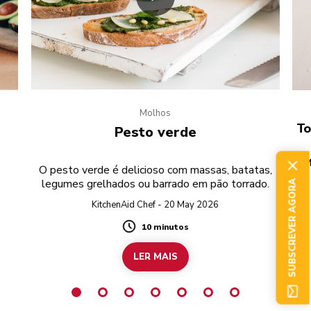
Molhos
e
To
Pesto verde
M
O pesto verde é delicioso com massas, batatas,
legumes grelhados ou barrado em pão torrado.
SUBSCREVER AGORA
r
KitchenAid Chef - 20 May 2026
10 minutos
Duration
LER MAIS