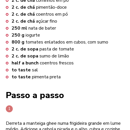
2
c. de chá
cominhos em pó
2
c. de chá
pimentão-doce
2
c. de chá
coentros em pó
2
c. de chá
açúcar fino
250
ml
nata de bater
250
g
iogurte
800
g
tomates enlatados em cubos, com sumo
2
c. de sopa
pasta de tomate
2
c. de sopa
sumo de limão
half a bunch
coentros frescos
to taste
sal
to taste
pimenta preta
Passo a passo
Derreta a manteiga ghee numa frigideira grande em lume
médio. Adicione a cebola picada e o alho, cubra e cozinhe