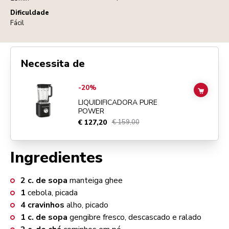
Dificuldade
Fácil
Necessita de
Go to
Liquidificadora Pure Power
details page
-20%
ADD TO
LIQUIDIFICADORA PURE
POWER
€ 127,20
€ 159,00
Ingredientes
2
c. de sopa
manteiga ghee
1
cebola, picada
4
cravinhos
alho, picado
1
c. de sopa
gengibre fresco, descascado e ralado