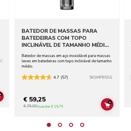
BATEDOR DE MASSAS PARA
BATEDEIRAS COM TOPO
INCLINÁVEL DE TAMANHO MÉDIO
EM AÇO INOXIDÁVEL
Batedor de massas em aço inoxidável para massas
AC
leves em batedeiras com topo inclinável de tamanho
médio.
5KSMPB5SS
4.7
(57)
+
€ 59,25
ADD TO CART
+
€ 79,00
ADD TO C
Guardar
€ 19,75