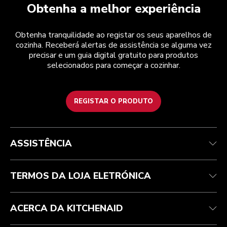
Obtenha a melhor experiência
Obtenha tranquilidade ao registar os seus aparelhos de
cozinha. Receberá alertas de assistência se alguma vez
precisar e um guia digital gratuito para produtos
selecionados para começar a cozinhar.
REGISTAR O PRODUTO
Health Check
Termos e condições
A marca
Atendimento ao cliente
Envio e entrega
A nossa história
ASSISTÊNCIA
Acompanhar a sua encomenda
Devoluções e reembolsos
Garantia e documentos
Marca
Contacte-nos
Declaração de acessibilidade
Perguntas frequentes
ODR
TERMOS DA LOJA ELETRÓNICA
ACERCA DA KITCHENAID