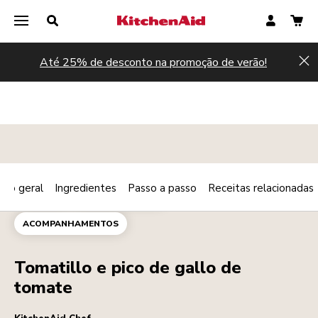
Até 25% de desconto na promoção de verão!
Hi
são geral
Ingredientes
Passo a passo
Receitas relacionadas
Print
MOLHOS
PRATO PRINCIPAL
Share
ACOMPANHAMENTOS
Tomatillo e pico de gallo de
tomate