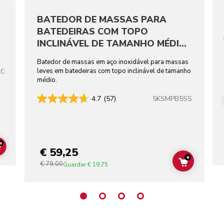
BATEDOR DE MASSAS PARA
BATEDEIRAS COM TOPO
INCLINÁVEL DE TAMANHO MÉDIO
EM AÇO INOXIDÁVEL
Batedor de massas em aço inoxidável para massas
leves em batedeiras com topo inclinável de tamanho
AC
médio.
5KSMPB5SS
4.7
(57)
+
€ 59,25
ADD TO CART
+
€ 79,00
ADD TO C
Guardar
€ 19,75