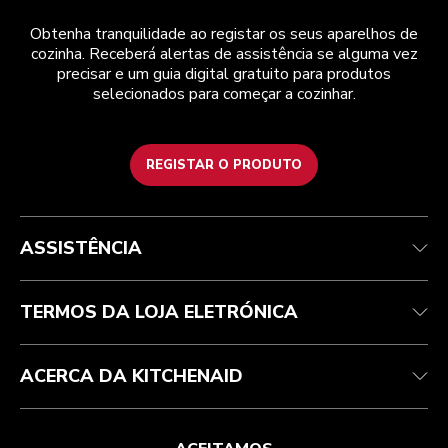
Obtenha tranquilidade ao registar os seus aparelhos de
cozinha. Receberá alertas de assistência se alguma vez
precisar e um guia digital gratuito para produtos
selecionados para começar a cozinhar.
REGISTAR O PRODUTO
Health Check
Termos e condições
A marca
Atendimento ao cliente
Envio e entrega
A nossa história
ASSISTÊNCIA
Acompanhar a sua encomenda
Devoluções e reembolsos
Garantia e documentos
Marca
Contacte-nos
Declaração de acessibilidade
Perguntas frequentes
ODR
TERMOS DA LOJA ELETRÓNICA
ACERCA DA KITCHENAID