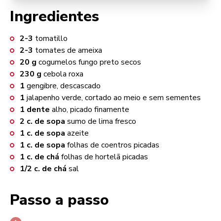
Ingredientes
2-3
tomatillo
2-3
tomates de ameixa
20
g
cogumelos fungo preto secos
230
g
cebola roxa
1
gengibre, descascado
1
jalapenho verde, cortado ao meio e sem sementes
1
dente
alho, picado finamente
2
c. de sopa
sumo de lima fresco
1
c. de sopa
azeite
1
c. de sopa
folhas de coentros picadas
1
c. de chá
folhas de hortelã picadas
1/2
c. de chá
sal
Passo a passo