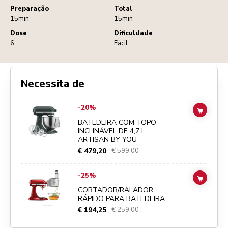
Preparação
Total
15min
15min
Dose
Dificuldade
6
Fácil
Necessita de
Go to
BATEDEIRA COM TOPO INCLINÁVEL DE 4,7 L ARTISAN BY YO
-20%
ADD TO
BATEDEIRA COM TOPO
INCLINÁVEL DE 4,7 L
ARTISAN BY YOU
€ 479,20
€ 599,00
Go to
CORTADOR/RALADOR RÁPIDO PARA BATEDEIRA
details pa
-25%
ADD TO
CORTADOR/RALADOR
RÁPIDO PARA BATEDEIRA
€ 194,25
€ 259,00