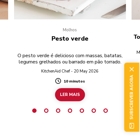
Molhos
e
To
Pesto verde
M
O pesto verde é delicioso com massas, batatas,
legumes grelhados ou barrado em pão torrado.
r
KitchenAid Chef - 20 May 2026
SUBSCREVER AGORA
10 minutos
Duration
LER MAIS