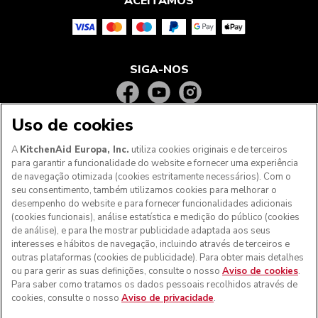
ACEITAMOS
SIGA-NOS
Uso de cookies
A
KitchenAid Europa, Inc.
utiliza cookies originais e de terceiros
para garantir a funcionalidade do website e fornecer uma experiência
de navegação otimizada (cookies estritamente necessários). Com o
seu consentimento, também utilizamos cookies para melhorar o
desempenho do website e para fornecer funcionalidades adicionais
(cookies funcionais), análise estatística e medição do público (cookies
de análise), e para lhe mostrar publicidade adaptada aos seus
Aos clientes nos Açores, Madeira e outros territórios
interesses e hábitos de navegação, incluindo através de terceiros e
portugueses
: Por favor, contacte a nossa equipa de Apoio
outras plataformas (cookies de publicidade). Para obter mais detalhes
ao Cliente para efetuar a sua encomenda, de forma a
ou para gerir as suas definições, consulte o nosso
Aviso de cookies
.
podermos fornecer os custos de envio exatos e aplicar a
Para saber como tratamos os dados pessoais recolhidos através de
taxa de IVA correta
cookies, consulte o nosso
Aviso de privacidade
.
© KitchenAid 2026 - Todos os direitos reservados.