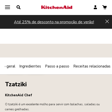
Até 25% de desconto na promoção de verão!
Hi
são geral
Ingredientes
Passo a passo
Receitas relacionadas
Print
MOLHOS
MOLHOS
Share
Tzatziki
KitchenAid Chef
O tzatziki é um excelente molho para servir com bolachas, saladas ou
carnes grelhadas.