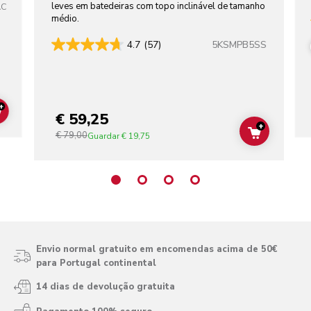
leves em batedeiras com topo inclinável de tamanho
AC
médio.
5KSMPB5SS
4.7
(57)
+
€ 59,25
ADD TO CART
+
€ 79,00
ADD TO C
Guardar
€ 19,75
Envio normal gratuito em encomendas acima de 50€
para Portugal continental
14 dias de devolução gratuita