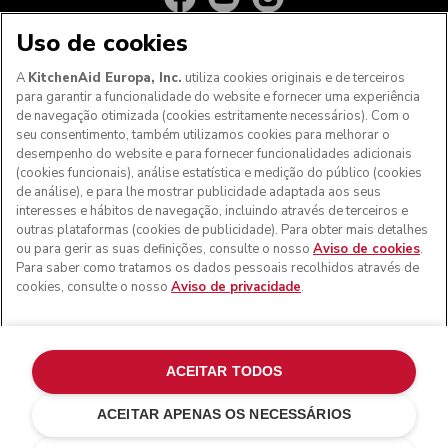
Uso de cookies
A
KitchenAid Europa, Inc.
utiliza cookies originais e de terceiros
para garantir a funcionalidade do website e fornecer uma experiência
de navegação otimizada (cookies estritamente necessários). Com o
seu consentimento, também utilizamos cookies para melhorar o
desempenho do website e para fornecer funcionalidades adicionais
(cookies funcionais), análise estatística e medição do público (cookies
de análise), e para lhe mostrar publicidade adaptada aos seus
Aos clientes nos Açores, Madeira e outros territórios
interesses e hábitos de navegação, incluindo através de terceiros e
portugueses
: Por favor, contacte a nossa equipa de Apoio
outras plataformas (cookies de publicidade). Para obter mais detalhes
ao Cliente para efetuar a sua encomenda, de forma a
ou para gerir as suas definições, consulte o nosso
Aviso de cookies
.
podermos fornecer os custos de envio exatos e aplicar a
Para saber como tratamos os dados pessoais recolhidos através de
taxa de IVA correta
cookies, consulte o nosso
Aviso de privacidade
.
© KitchenAid 2026 - Todos os direitos reservados.
KitchenAid e o design da batedeira são marcas comerciais
nos EUA e noutros locais.
ACEITAR TODOS
Gerir as minhas cookies
Aviso de privacidade
ACEITAR APENAS OS NECESSÁRIOS
Política de cookies
Outros países
Resolução de litígios online