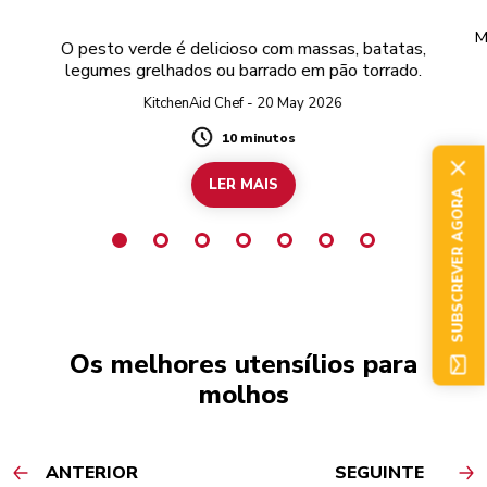
M
O pesto verde é delicioso com massas, batatas,
legumes grelhados ou barrado em pão torrado.
r
KitchenAid Chef - 20 May 2026
10 minutos
Duration
LER MAIS
SUBSCREVER AGORA
Os melhores utensílios para
molhos
ANTERIOR
SEGUINTE