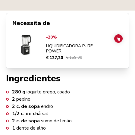
Necessita de
Go to
Liquidificadora Pure Power
details page
-20%
ADD TO
LIQUIDIFICADORA PURE
POWER
€ 127,20
€ 159,00
Ingredientes
280
g
iogurte grego, coado
2
pepino
2
c. de sopa
endro
1/2
c. de chá
sal
2
c. de sopa
sumo de limão
1
dente de alho