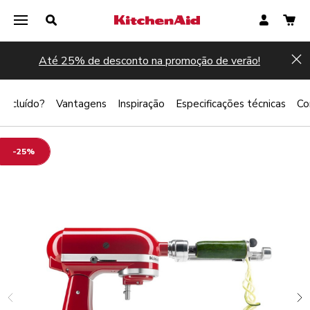
Até 25% de desconto na promoção de verão!
Hi
 incluído?
Vantagens
Inspiração
Especificações técnicas
Co
-25%