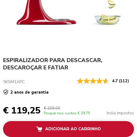
ESPIRALIZADOR PARA DESCASCAR,
DESCAROÇAR E FATIAR
4.7
(112)
5KSM1APC
2 anos de garantia
€ 119,25
€ 159,00
Inclui impostos
Poupar nos custos
€ 39,75
ADICIONAR AO CARRINHO