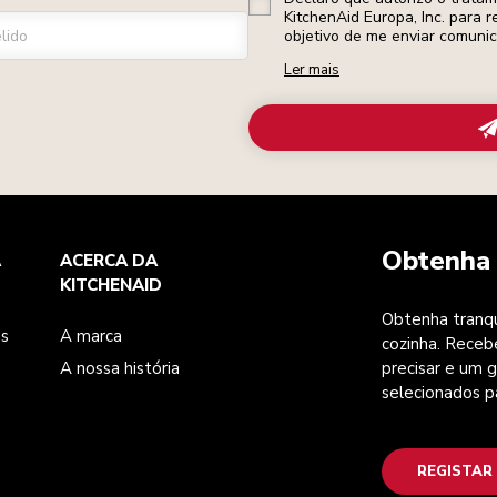
KitchenAid Europa, Inc. para r
lido
objetivo de me enviar comuni
Ler mais
Obtenha 
A
ACERCA DA
KITCHENAID
Obtenha tranqu
es
A marca
cozinha. Receb
A nossa história
precisar e um g
selecionados p
REGISTAR