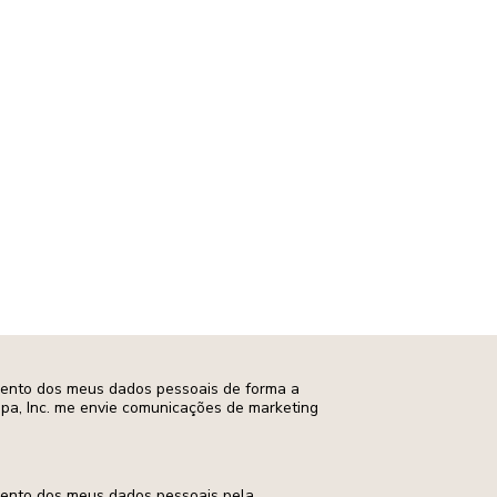
T
mento dos meus dados pessoais de forma a
opa, Inc. me envie comunicações de marketing
mento dos meus dados pessoais pela