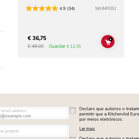
5KHMFEB2
4.9
(34)
€ 36,75
+
ADD TO CAR
Guardar
€ 49,00
€ 12,25
Declaro que autorizo o trata
r email address
permitir que a KitchenAid Eur
por meios eletrónicos.
Ler mais
e próprio
Declaro que autorizo o trata