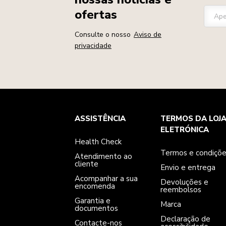
ofertas
Ape
Consulte o nosso
Aviso de
privacidade
Health Check
Termos e condições
A marca
ASSISTÊNCIA
TERMOS DA LOJ
Atendimento ao cliente
Envio e entrega
A nossa história
Acompanhar a sua encomenda
Devoluções e reembolsos
ELETRÓNICA
Garantia e documentos
Marca
Health Check
Contacte-nos
Declaração de acessibilidade
Perguntas frequentes
ODR
Termos e condiçõ
Atendimento ao
cliente
Envio e entrega
Acompanhar a sua
Devoluções e
encomenda
reembolsos
Garantia e
Marca
documentos
Declaração de
Contacte-nos