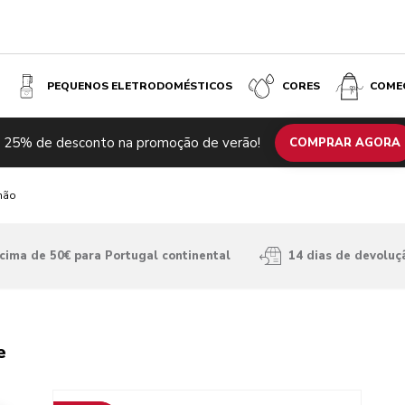
PEQUENOS ELETRODOMÉSTICOS
CORES
COME
 25% de desconto na promoção de verão!
COMPRAR AGORA
mão
ima de 50€ para Portugal continental
14 dias de devoluç
e
Go to detail page