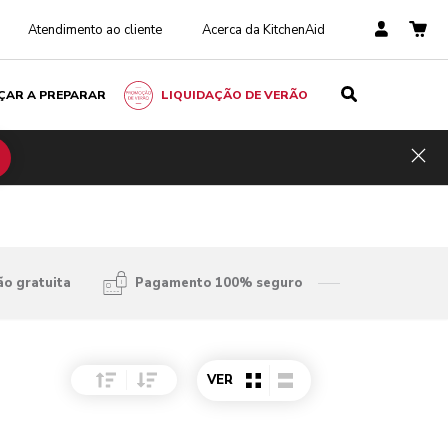
Atendimento ao cliente
Acerca da KitchenAid
ÇAR A PREPARAR
LIQUIDAÇÃO DE VERÃO
Hid
ão gratuita
Pagamento 100% seguro
Sort Price ascending
Sort Price descending
VER