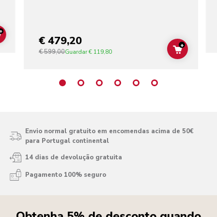
+
ADD TO CART
€ 479,20
+
€ 599,00
ADD TO C
Guardar
€ 119,80
Envio normal gratuito em encomendas acima de 50€
para Portugal continental
14 dias de devolução gratuita
Pagamento 100% seguro
Obtenha 5% de desconto quando