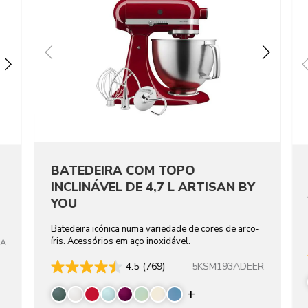
BATEDEIRA COM TOPO
INCLINÁVEL DE 4,7 L ARTISAN BY
YOU
Batedeira icónica numa variedade de cores de arco-
íris. Acessórios em aço inoxidável.
TA
5KSM193ADEER
4.5
(769)
Display more color