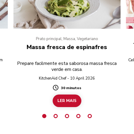
Prato principal, Massa, Vegetariano
Massa fresca de espinafres
um
Ce
Prepare facilmente esta saborosa massa fresca
verde em casa.
KitchenAid Chef - 10 April 2026
30 minutos
Duration
LER MAIS