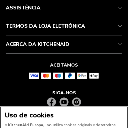
Health Check
Termos e condições
A marca
Atendimento ao cliente
Envio e entrega
A nossa história
ASSISTÊNCIA
Acompanhar a sua encomenda
Devoluções e reembolsos
Garantia e documentos
Marca
Contacte-nos
Declaração de acessibilidade
Perguntas frequentes
ODR
TERMOS DA LOJA ELETRÓNICA
ACERCA DA KITCHENAID
ACEITAMOS
SIGA-NOS
Uso de cookies
A
KitchenAid Europa, Inc.
utiliza cookies originais e de terceiros