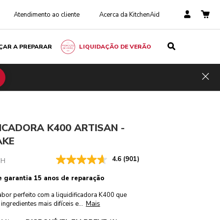
Atendimento ao cliente
Acerca da KitchenAid
ÇAR A PREPARAR
LIQUIDAÇÃO DE VERÃO
 309,00
ENVIE-ME UM E-MAIL QUANDO DISPONÍVEL
oupar
Hid
Inclui
os
impostos
ustos
€ 30,90
FICADORA K400 ARTISAN -
AKE
4.6
(901)
MH
e garantia 15 anos de reparação
bor perfeito com a liquidificadora K400 que
Mais
ingredientes mais difíceis e
...