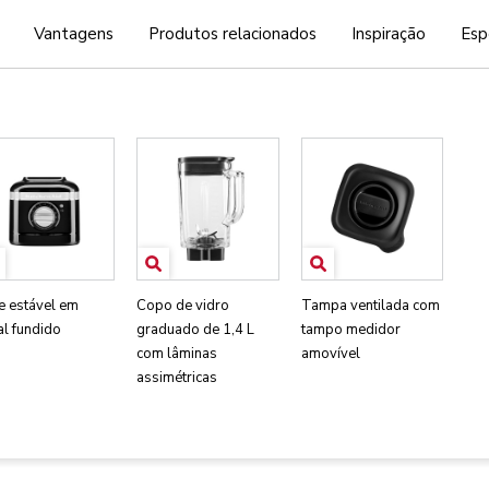
Vantagens
Produtos relacionados
Inspiração
Esp
e estável em
Copo de vidro
Tampa ventilada com
al fundido
graduado de 1,4 L
tampo medidor
com lâminas
amovível
assimétricas