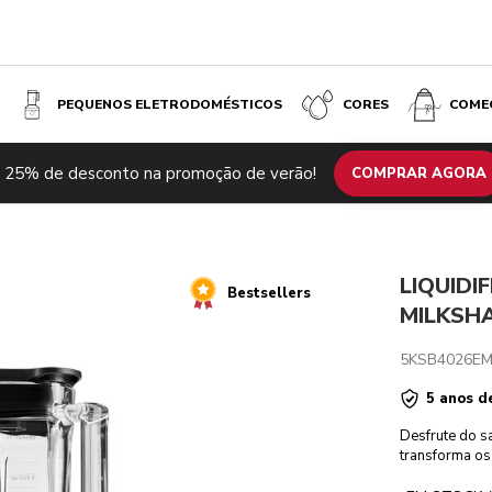
PEQUENOS ELETRODOMÉSTICOS
CORES
COME
Milkshake
€
P
 25% de desconto na promoção de verão!
lacionados
Inspiração
Especificações técnicas
COMPRAR AGORA
€ 278,10
Comentários
n
c
LIQUIDI
Bestsellers
MILKSH
5KSB4026E
5 anos d
Desfrute do sa
transforma os 