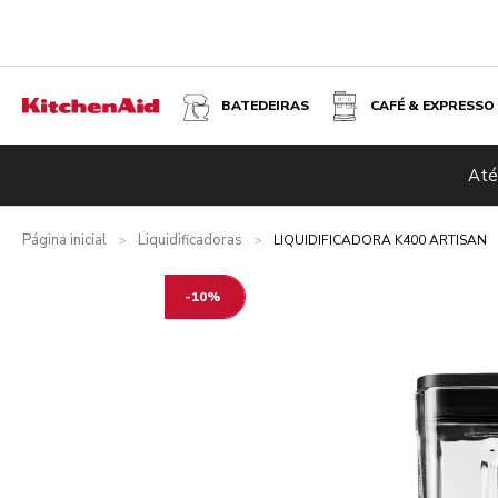
BATEDEIRAS
CAFÉ & EXPRESSO
LIQUIDIFICADORA K400 ARTISAN - MILKSHAKE
Até
Visão geral
O que está incluído?
Vantagens
Produtos re
Página inicial
Liquidificadoras
>
>
LIQUIDIFICADORA K400 ARTISAN
-10%