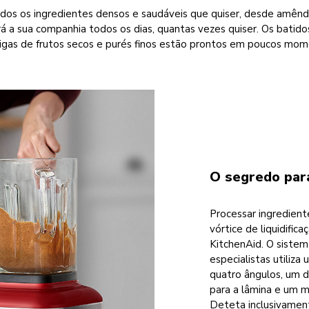
todos os ingredientes densos e saudáveis que quiser, desde amênd
erá a sua companhia todos os dias, quantas vezes quiser. Os batido
gas de frutos secos e purés finos estão prontos em poucos mo
O segredo para
Processar ingredien
vórtice de liquidific
KitchenAid. O sistema
especialistas utiliza 
quatro ângulos, um 
para a lâmina e um m
Deteta inclusivamen