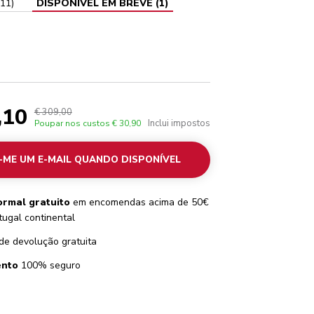
11
)
DISPONÍVEL EM BREVE
(
1
)
,10
€ 309,00
Inclui impostos
Poupar nos custos
€ 30,90
-ME UM E-MAIL QUANDO DISPONÍVEL
ormal gratuito
em encomendas acima de 50€
tugal continental
de devolução gratuita
nto
100% seguro