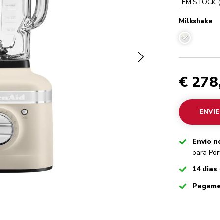
EM STOCK
(
Milkshake
Milkshake
€ 278
ENVIE
Checked
Envio n
para Por
Checked
14 dias
Checked
Pagame