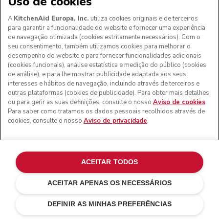
Uso de cookies
A
KitchenAid Europa, Inc.
utiliza cookies originais e de terceiros
para garantir a funcionalidade do website e fornecer uma experiência
de navegação otimizada (cookies estritamente necessários). Com o
seu consentimento, também utilizamos cookies para melhorar o
desempenho do website e para fornecer funcionalidades adicionais
(cookies funcionais), análise estatística e medição do público (cookies
de análise), e para lhe mostrar publicidade adaptada aos seus
interesses e hábitos de navegação, incluindo através de terceiros e
outras plataformas (cookies de publicidade). Para obter mais detalhes
ou para gerir as suas definições, consulte o nosso
Aviso de cookies
.
Para saber como tratamos os dados pessoais recolhidos através de
cookies, consulte o nosso
Aviso de privacidade
.
ACEITAR TODOS
ACEITAR APENAS OS NECESSÁRIOS
Ink blue
€ 309,00
ADICIONAR AO CARRINHO
€ 278,10
Poupar nos
DEFINIR AS MINHAS PREFERÊNCIAS
custos
€ 30,90