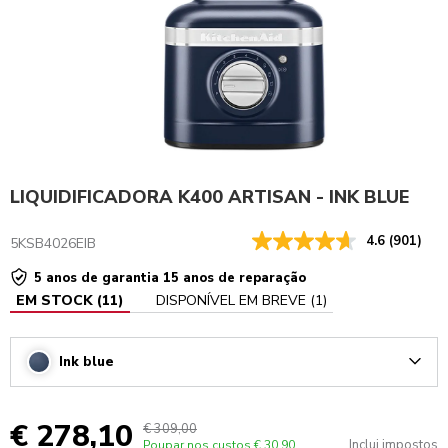
LIQUIDIFICADORA K400 ARTISAN - INK BLUE
4.6
(901)
5KSB4026EIB
5 anos de garantia 15 anos de reparação
EM STOCK
(
11
)
DISPONÍVEL EM BREVE
(
1
)
Ink blue
Arrow
€ 278,10
€ 309,00
Inclui impostos
Poupar nos custos
€ 30,90