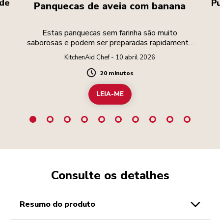
 de
P
Panquecas de aveia com banana
.
Estas panquecas sem farinha são muito
saborosas e podem ser preparadas rapidamente
numa liquidificadora.
KitchenAid Chef - 10 abril 2026
20 minutos
Duration
LEIA-ME
Consulte os detalhes
resumo do produto