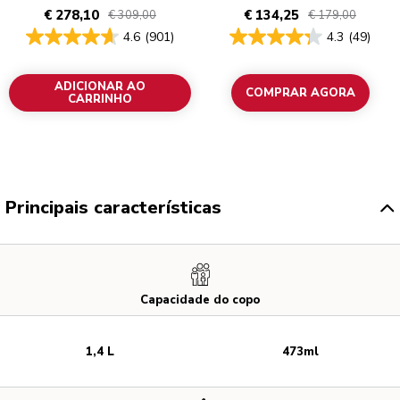
€ 278,10
€ 134,25
€ 309,00
€ 179,00
4.6
(901)
4.3
(49)
ADICIONAR AO
COMPRAR AGORA
CARRINHO
Principais características
Capacidade do copo
1,4 L
473ml