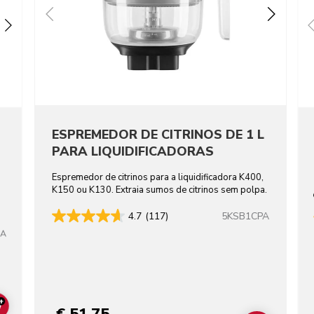
ESPREMEDOR DE CITRINOS DE 1 L
PARA LIQUIDIFICADORAS
Espremedor de citrinos para a liquidificadora K400,
K150 ou K130. Extraia sumos de citrinos sem polpa.
5KSB1CPA
4.7
(117)
BA
+
ADD TO CART