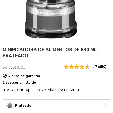
MINIPICADORA DE ALIMENTOS DE 830 ML -
PRATEADO
4.7
(950)
5KFC3516ECU
2 anos de garantia
2 acessório incluído
EM STOCK
(
4
)
DISPONÍVEL EM BREVE
(
1
)
Prateado
Arrow