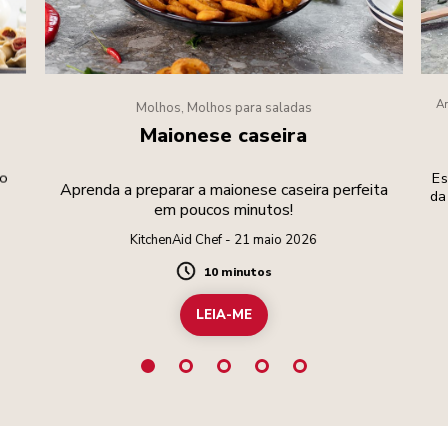
Am
Molhos, Molhos para saladas
Maionese caseira
do
Es
Aprenda a preparar a maionese caseira perfeita
da
em poucos minutos!
KitchenAid Chef - 21 maio 2026
10 minutos
Duration
LEIA-ME