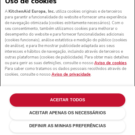
Uso de cookies
A
KitchenAid Europa, Inc.
utiliza cookies originais e de terceiros
para garantir a funcionalidade do website e fornecer uma experiência
de navegação otimizada (cookies estritamente necessários). Com o
seu consentimento, também utilizamos cookies para melhorar o
desempenho do website e para fornecer funcionalidades adicionais
(cookies funcionais), análise estatística e medição do público (cookies
de análise), e para lhe mostrar publicidade adaptada aos seus
interesses e hábitos de navegação, incluindo através de terceiros e
outras plataformas (cookies de publicidade). Para obter mais detalhes
ou para gerir as suas definições, consulte o nosso
Aviso de cookies
.
Para saber como tratamos os dados pessoais recolhidos através de
cookies, consulte o nosso
Aviso de privacidade
.
ACEITAR TODOS
ACEITAR APENAS OS NECESSÁRIOS
Prateado
€ 99,00
ADICIONAR AO CARRINHO
€ 79,20
Poupar nos
DEFINIR AS MINHAS PREFERÊNCIAS
custos
€ 19,80