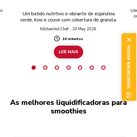
to
Um 
Um batido nutritivo e vibrante de espirulina
o
verde, kiwi e couve com cobertura de granola.
KitchenAid Chef - 20 May 2026
10 minutos
Duration
SUBSCREVER AGORA
LER MAIS
As melhores liquidificadoras para
smoothies