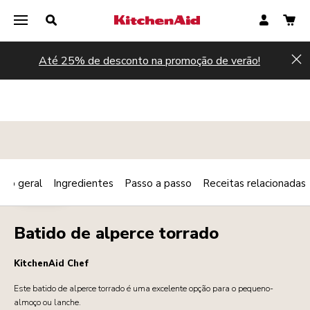
Até 25% de desconto na promoção de verão!
Hi
são geral
Ingredientes
Passo a passo
Receitas relacionadas
Print
BEBIDAS
Share
Batido de alperce torrado
KitchenAid Chef
Este batido de alperce torrado é uma excelente opção para o pequeno-
almoço ou lanche.