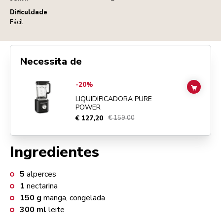
Dificuldade
Fácil
Necessita de
Go to
Liquidificadora Pure Power
details page
-20%
ADD TO
LIQUIDIFICADORA PURE
POWER
€ 127,20
€ 159,00
Ingredientes
5
alperces
1
nectarina
150
g
manga, congelada
300
ml
leite