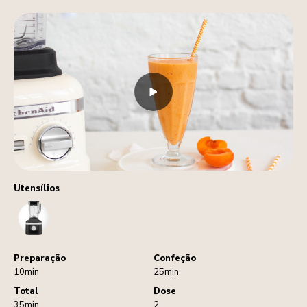
Utensílios
Blender
Preparação
Confeção
10min
25min
Total
Dose
35min
2