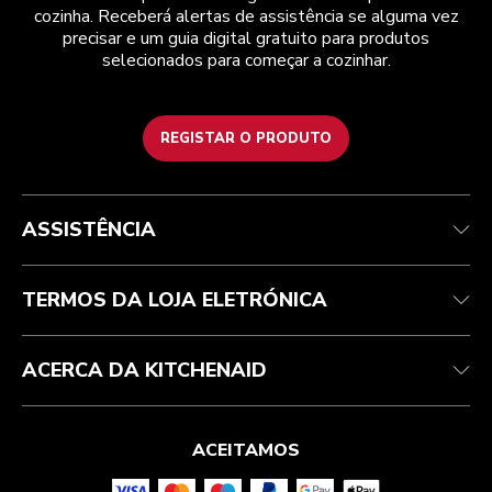
cozinha. Receberá alertas de assistência se alguma vez
precisar e um guia digital gratuito para produtos
selecionados para começar a cozinhar.
REGISTAR O PRODUTO
Health Check
Termos e condições
A marca
Atendimento ao cliente
Envio e entrega
A nossa história
ASSISTÊNCIA
Acompanhar a sua encomenda
Devoluções e reembolsos
Garantia e documentos
Marca
Contacte-nos
Declaração de acessibilidade
Perguntas frequentes
ODR
TERMOS DA LOJA ELETRÓNICA
ACERCA DA KITCHENAID
ACEITAMOS