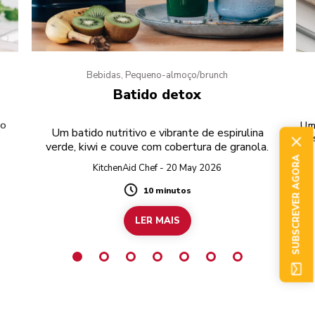
Bebidas, Pequeno-almoço/brunch
Batido detox
to
Um 
Um batido nutritivo e vibrante de espirulina
o
verde, kiwi e couve com cobertura de granola.
SUBSCREVER AGORA
KitchenAid Chef - 20 May 2026
10 minutos
Duration
LER MAIS