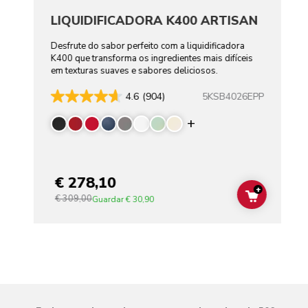
LIQUIDIFICADORA K400 ARTISAN
Desfrute do sabor perfeito com a liquidificadora
K400 que transforma os ingredientes mais difíceis
em texturas suaves e sabores deliciosos.
5KSB4026EPP
4.6
(904)
Display more color
€ 278,10
+
€ 309,00
ADD TO C
Guardar
€ 30,90