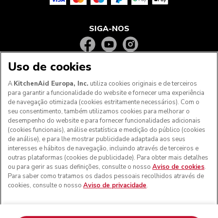
SIGA-NOS
Uso de cookies
A
KitchenAid Europa, Inc.
utiliza cookies originais e de terceiros
para garantir a funcionalidade do website e fornecer uma experiência
de navegação otimizada (cookies estritamente necessários). Com o
seu consentimento, também utilizamos cookies para melhorar o
desempenho do website e para fornecer funcionalidades adicionais
(cookies funcionais), análise estatística e medição do público (cookies
de análise), e para lhe mostrar publicidade adaptada aos seus
Aos clientes nos Açores, Madeira e outros territórios
interesses e hábitos de navegação, incluindo através de terceiros e
portugueses
: Por favor, contacte a nossa equipa de Apoio
outras plataformas (cookies de publicidade). Para obter mais detalhes
ao Cliente para efetuar a sua encomenda, de forma a
ou para gerir as suas definições, consulte o nosso
Aviso de cookies
.
podermos fornecer os custos de envio exatos e aplicar a
Para saber como tratamos os dados pessoais recolhidos através de
taxa de IVA correta
cookies, consulte o nosso
Aviso de privacidade
.
© KitchenAid 2026 - Todos os direitos reservados.
KitchenAid e o design da batedeira são marcas comerciais
nos EUA e noutros locais.