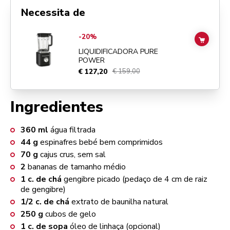
Necessita de
Go to
Liquidificadora Pure Power
details page
-20%
ADD TO
LIQUIDIFICADORA PURE
POWER
€ 127,20
€ 159,00
Ingredientes
360
ml
água filtrada
44
g
espinafres bebé bem comprimidos
70
g
cajus crus, sem sal
2
bananas de tamanho médio
1
c. de chá
gengibre picado (pedaço de 4 cm de raiz
de gengibre)
1/2
c. de chá
extrato de baunilha natural
250
g
cubos de gelo
1
c. de sopa
óleo de linhaça (opcional)