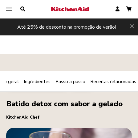
Até 25% de desconto na promoção de verão!
Hi
são geral
Ingredientes
Passo a passo
Receitas relacionadas
Print
PEQUENO-ALMOÇO/BRUNCH
BEBIDAS
Share
Batido detox com sabor a gelado
KitchenAid Chef