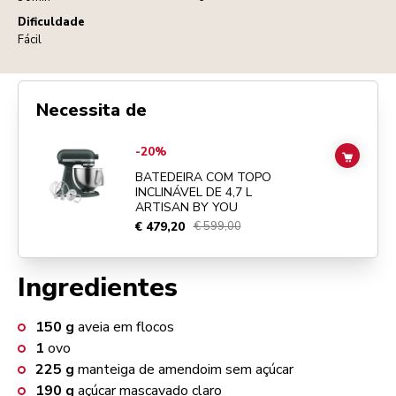
Dificuldade
Fácil
Necessita de
Go to
BATEDEIRA COM TOPO INCLINÁVEL DE 4,7 L ARTISAN BY YO
-20%
ADD TO
BATEDEIRA COM TOPO
INCLINÁVEL DE 4,7 L
ARTISAN BY YOU
€ 479,20
€ 599,00
Ingredientes
150
g
aveia em flocos
1
ovo
225
g
manteiga de amendoim sem açúcar
190
g
açúcar mascavado claro