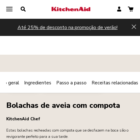
Até 25% de desconto na promoção de verão!
Hi
são geral
Ingredientes
Passo a passo
Receitas relacionadas
Print
SOBREMESAS
PEQUENO-ALMOÇO/BRUNCH
Share
Bolachas de aveia com compota
KitchenAid Chef
Estas bolachas recheadas com compota que se desfazem na boca são o
revigorante perfeito para a sua tarde.