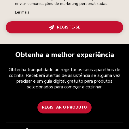
enviar comunicações de marketing personalizadas.
Ler mais
REGISTE-SE
Obtenha a melhor experiência
Obtenha tranquilidade ao registar os seus aparelhos de
cozinha. Receberá alertas de assistência se alguma vez
precisar e um guia digital gratuito para produtos
selecionados para começar a cozinhar.
REGISTAR O PRODUTO
Health Check
Termos e condições
A marca
Atendimento ao cliente
Envio e entrega
A nossa história