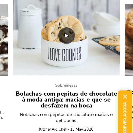
Sobremesas
e
Bo
Bolachas com pepitas de chocolate
à moda antiga: macias e que se
desfazem na boca
SUBSCREVER AGORA
C
 em
pr
Bolachas com pepitas de chocolate macias e
mo
de
deliciosas.
d
KitchenAid Chef - 13 May 2026