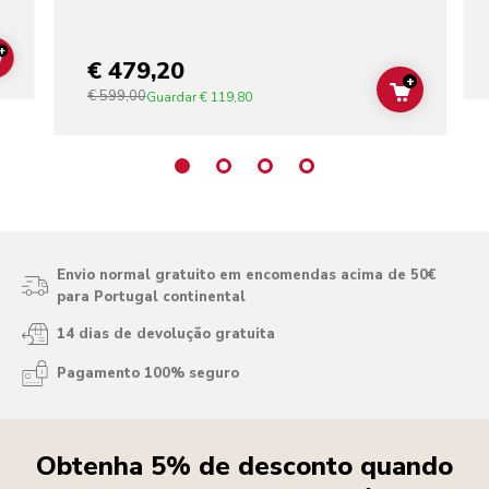
+
€ 479,20
ADD TO CART
+
€ 599,00
ADD TO C
Guardar
€ 119,80
Envio normal gratuito em encomendas acima de 50€
para Portugal continental
14 dias de devolução gratuita
Pagamento 100% seguro
Obtenha 5% de desconto quando