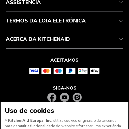
ASSISTÊNCIA
Acompanhar a sua encomenda
Devoluções e reembolsos
Garantia e documentos
Marca
Contacte-nos
Declaração de acessibilidade
Perguntas frequentes
ODR
TERMOS DA LOJA ELETRÓNICA
ACERCA DA KITCHENAID
ACEITAMOS
SIGA-NOS
Uso de cookies
A
KitchenAid Europa, Inc.
utiliza cookies originais e de terceiros
para garantir a funcionalidade do website e fornecer uma experiência