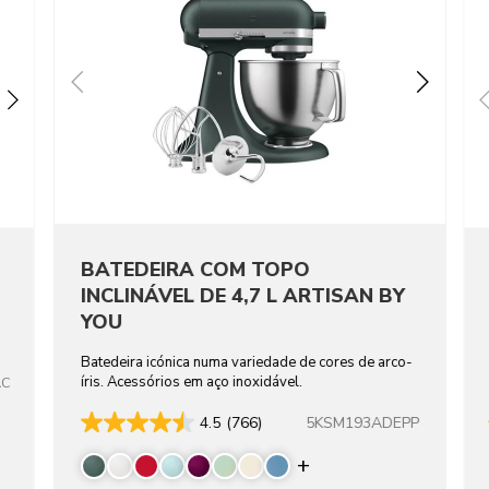
BATEDEIRA COM TOPO
INCLINÁVEL DE 4,7 L ARTISAN BY
YOU
Batedeira icónica numa variedade de cores de arco-
íris. Acessórios em aço inoxidável.
AC
5KSM193ADEPP
4.5
(766)
Display more color