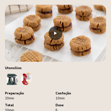
Utensílios
StandMixer
GrainMill
Preparação
Confeção
20min
10min
Total
Dose
30min
6