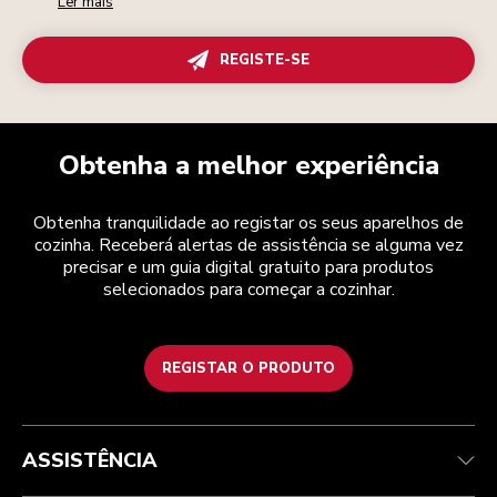
Ler mais
REGISTE-SE
Obtenha a melhor experiência
Obtenha tranquilidade ao registar os seus aparelhos de
cozinha. Receberá alertas de assistência se alguma vez
precisar e um guia digital gratuito para produtos
selecionados para começar a cozinhar.
REGISTAR O PRODUTO
Health Check
Termos e condições
A marca
Atendimento ao cliente
Envio e entrega
A nossa história
ASSISTÊNCIA
Acompanhar a sua encomenda
Devoluções e reembolsos
Garantia e documentos
Marca
Contacte-nos
Declaração de acessibilidade