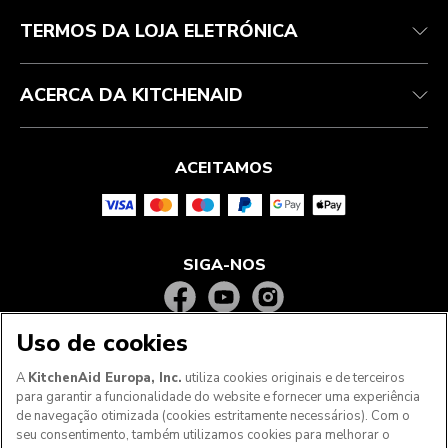
Perguntas frequentes
ODR
TERMOS DA LOJA ELETRÓNICA
ACERCA DA KITCHENAID
ACEITAMOS
SIGA-NOS
Uso de cookies
A
KitchenAid Europa, Inc.
utiliza cookies originais e de terceiros
para garantir a funcionalidade do website e fornecer uma experiência
de navegação otimizada (cookies estritamente necessários). Com o
seu consentimento, também utilizamos cookies para melhorar o