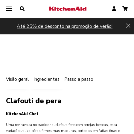
Até 25% de desconto na promoção de verão!
Hi
Visão geral
Ingredientes
Passo a passo
Print
PADARIA
SOBREMESAS
Share
Clafouti de pera
KitchenAid Chef
Uma reviravolta no tradicional clafouti feito com cerejas frescas, esta
variação utiliza pêras firmes mas maduras, cortadas em fatias finas e