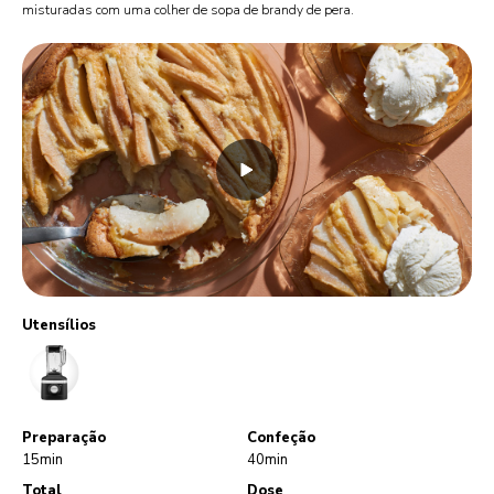
misturadas com uma colher de sopa de brandy de pera.
Utensílios
Blender
Preparação
Confeção
15min
40min
Total
Dose