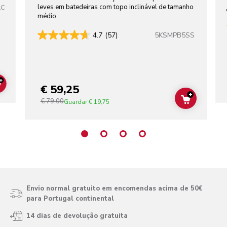
leves em batedeiras com topo inclinável de tamanho
AC
médio.
5KSMPB5SS
4.7
(57)
+
€ 59,25
ADD TO CART
+
€ 79,00
ADD TO C
Guardar
€ 19,75
Envio normal gratuito em encomendas acima de 50€
para Portugal continental
14 dias de devolução gratuita