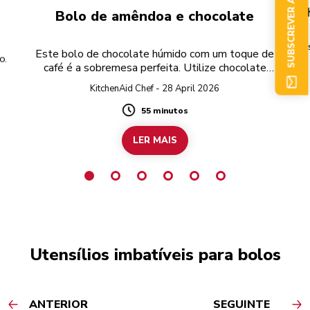
SUBSCREVER AGORA
C
Bolo de amêndoa e chocolate
E
Este bolo de chocolate húmido com um toque de
o.
café é a sobremesa perfeita. Utilize chocolate
preto sem glúten para preparar a receita
KitchenAid Chef - 28 April 2026
completamente sem glúten.
55 minutos
Duration
LER MAIS
Utensílios imbatíveis para bolos
ANTERIOR
SEGUINTE