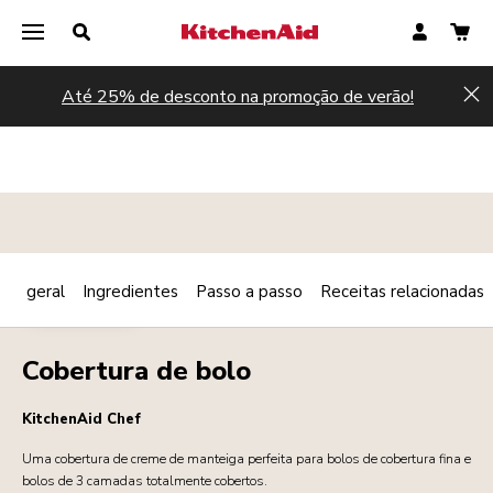
Até 25% de desconto na promoção de verão!
Hi
são geral
Ingredientes
Passo a passo
Receitas relacionadas
Print
SOBREMESAS
Share
Cobertura de bolo
KitchenAid Chef
Uma cobertura de creme de manteiga perfeita para bolos de cobertura fina e
bolos de 3 camadas totalmente cobertos.