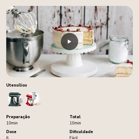
Utensílios
StandMixer
Sifter
Preparação
Total
10min
10min
Dose
Dificuldade
6
Fácil