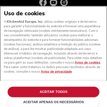
Uso de cookies
A
KitchenAid Europa, Inc.
utiliza cookies originais e de terceiros
para garantir a funcionalidade do website e fornecer uma experiência
de navegação otimizada (cookies estritamente necessários). Com o
seu consentimento, também utilizamos cookies para melhorar o
desempenho do website e para fornecer funcionalidades adicionais
(cookies funcionais), análise estatística e medição do público (cookies
de análise), e para lhe mostrar publicidade adaptada aos seus
Aos clientes nos Açores, Madeira e outros territórios
interesses e hábitos de navegação, incluindo através de terceiros e
portugueses
: Por favor, contacte a nossa equipa de Apoio
outras plataformas (cookies de publicidade). Para obter mais detalhes
ao Cliente para efetuar a sua encomenda, de forma a
ou para gerir as suas definições, consulte o nosso
Aviso de cookies
.
podermos fornecer os custos de envio exatos e aplicar a
Para saber como tratamos os dados pessoais recolhidos através de
taxa de IVA correta
cookies, consulte o nosso
Aviso de privacidade
.
© KitchenAid 2026 - Todos os direitos reservados.
KitchenAid e o design da batedeira são marcas comerciais
nos EUA e noutros locais.
ACEITAR TODOS
Gerir as minhas cookies
Aviso de privacidade
ACEITAR APENAS OS NECESSÁRIOS
Política de cookies
Outros países