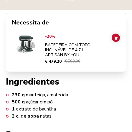
Necessita de
Go to
BATEDEIRA COM TOPO INCLINÁVEL DE 4,7 L ARTISAN BY YO
-20%
ADD TO
BATEDEIRA COM TOPO
INCLINÁVEL DE 4,7 L
ARTISAN BY YOU
€ 479,20
€ 599,00
Ingredientes
230
g
manteiga, amolecida
500
g
açúcar em pó
1
extrato de baunilha
2
c. de sopa
natas