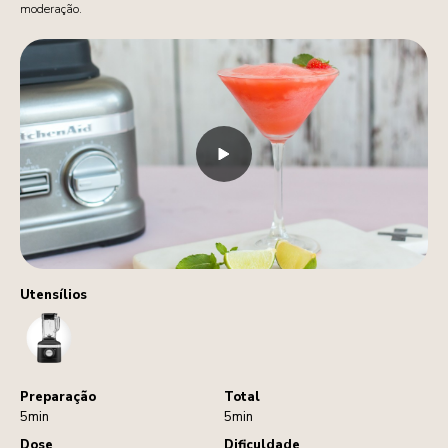
moderação.
Utensílios
Blender
Preparação
Total
5min
5min
Dose
Dificuldade