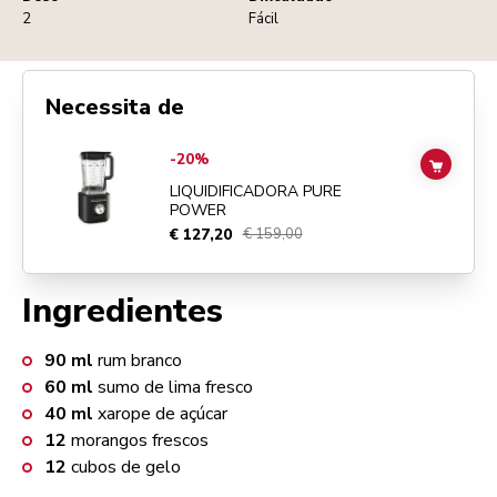
2
Fácil
Necessita de
Go to
Liquidificadora Pure Power
details page
-20%
ADD TO
LIQUIDIFICADORA PURE
POWER
€ 127,20
€ 159,00
Ingredientes
90
ml
rum branco
60
ml
sumo de lima fresco
40
ml
xarope de açúcar
12
morangos frescos
12
cubos de gelo