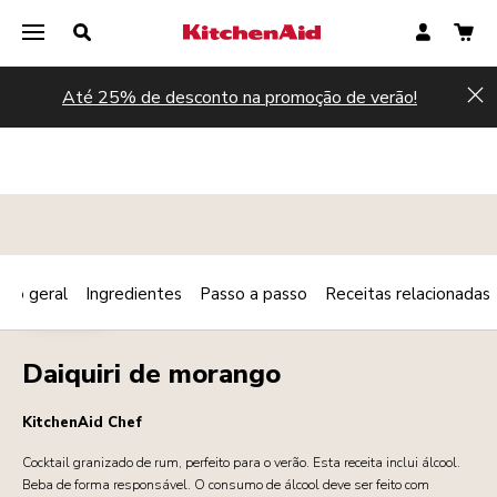
Até 25% de desconto na promoção de verão!
Hi
são geral
Ingredientes
Passo a passo
Receitas relacionadas
Print
BEBIDAS
Share
Daiquiri de morango
KitchenAid Chef
Cocktail granizado de rum, perfeito para o verão. Esta receita inclui álcool.
Beba de forma responsável. O consumo de álcool deve ser feito com