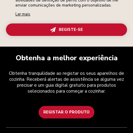
atividades de definição de perfis com o objetivo de me
enviar comunicações de marketing personalizadas.
Ler mais
REGISTE-SE
Obtenha a melhor experiência
Obtenha tranquilidade ao registar os seus aparelhos de
cozinha. Receberá alertas de assistência se alguma vez
precisar e um guia digital gratuito para produtos
selecionados para começar a cozinhar.
REGISTAR O PRODUTO
Health Check
Termos e condições
A marca
Atendimento ao cliente
Envio e entrega
A nossa história