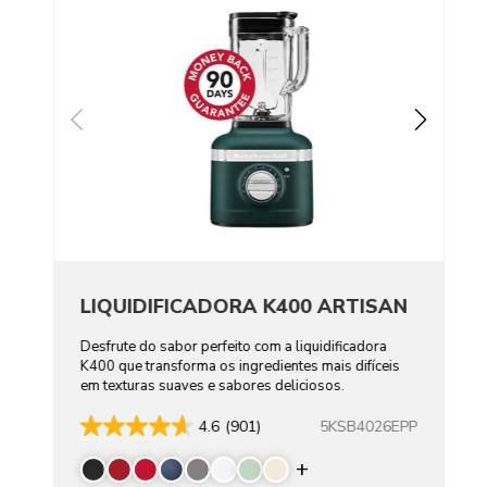
LIQUIDIFICADORA K400 ARTISAN
Desfrute do sabor perfeito com a liquidificadora
K400 que transforma os ingredientes mais difíceis
em texturas suaves e sabores deliciosos.
5KSB4026EPP
4.6
(901)
Display more color